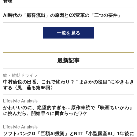
管理”
AI時代の「顧客流出」の原因とCX変革の「三つの要件」
一覧を見る
最新記事
続・続朝ドライフ
中村倫也の出番、これで終わり？ “まさかの役目”にやきもき
する〈風、薫る第96回〉
Lifestyle Analysis
かわいいのに、絶望的すぎる…原作未読で『映画ちいかわ』
に挑んだら、開始早々に面食らったワケ
Lifestyle Analysis
ソフトバンクG「巨額AI投資」とNTT「小型国産AI」1年後に