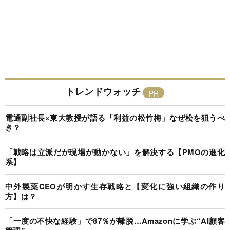
トレンドウォッチ
電通副社長×東大教授が語る「利益の松竹梅」なぜ松を狙うべ
き？
「戦略は立派だが現場が動かない」を解決する【PMOの進化
系】
中外製薬CEOが明かす生存戦略と【変化に強い組織の作り
方】は？
「一度の不快な経験」で87％が離脱…Amazonに学ぶ“AI顧客