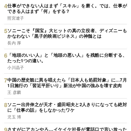
仕事ができない人はまず「スキル」を磨く。では、仕事が
できる人はまず「何」をする？
照宮遼子
ソニーこそ『国宝』大ヒットの真の立役者、ディズニーも
かなわない「黒子的映画ビジネス」の神髄とは
長内 厚
「地頭のいい人」と「地頭の悪い人」を残酷に分断する、
たった1つの違い。
小川晶子
中国の歴史観に異を唱えたら「日本人も処罰対象」に…7月
1日施行の「習近平肝いり」新法が中国の強みを壊す皮肉
王 彦麟
ソニー出井伸之が天才・盛田昭夫と2人きりになっても絶対
に「仕事の話」をしなかったワケ
児玉 博
さすがにアカンやろ…イケイケ社長が電話口で言い放った