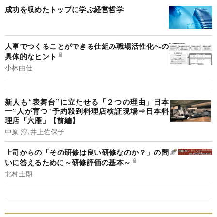
成功を収めたトップに学ぶ経営哲学
人事でつくることができる仕組み職場活性化への
具体的なヒント
小林由佳
新人も“表舞台”に立たせる「２つの理由」日本
一“人が育つ”予約殺到料理店検証現場⇒日本料
理店「六雁」【前編】
中原 淳,井上佐保子
上司からの「その研修は良い研修なのか？」の問
いに答えるために～研修評価の基本～
北村士朗