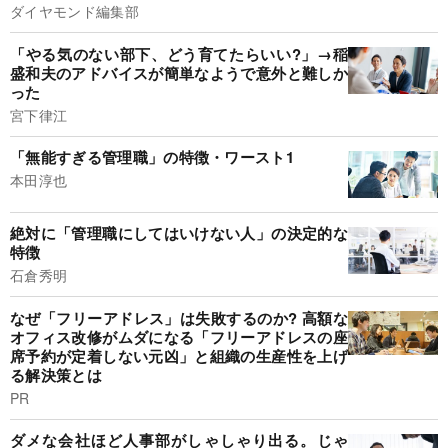
ダイヤモンド編集部
「やる気のない部下、どう育てたらいい?」→稲
盛和夫のアドバイスが簡単なようで意外と難しか
った
宮下律江
「無能すぎる管理職」の特徴・ワースト1
本田淳也
絶対に「管理職にしてはいけない人」の決定的な
特徴
石倉秀明
なぜ「フリーアドレス」は失敗するのか? 高額な
オフィス改修がムダになる「フリーアドレスの座
席予約が定着しない元凶」と組織の生産性を上げ
る解決策とは
PR
ダメな会社ほど人事部がしゃしゃり出る。じゃ