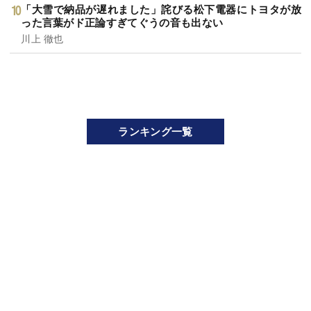
「大雪で納品が遅れました」詫びる松下電器にトヨタが放
った言葉がド正論すぎてぐうの音も出ない
川上 徹也
ランキング一覧