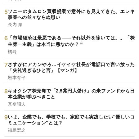
ソニーのタムロン買収提案で意外にも見えてきた、エレキ
事業への並々ならぬ思い
長内 厚
「市場経済は最悪である――それ以外を除いては」。「株
主第一主義」は本当に悪なのか？
橘玲
さすがにアカンやろ…イケイケ社長が電話口で言い放った
「失礼過ぎるひと言」【マンガ】
岩本有平
キオクシア株売却で「2.5兆円大儲け」の米ファンドから日
本企業が学ぶべきこと
真壁昭夫
いま、企業でも、学校でも、家庭でも実践したい“優しいコ
ミュニケーション”とは？
福島宏之