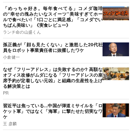
「めっちゃ好き。毎年食べてる」コメダ珈琲
の“幸せの塊みたいなスイーツ”美味すぎてホー
ルで食べたい!「1口ごとに満足感」「コメダでい
ちばん美味い」《実食レビュー》
ランチ命の山盛くん
孫正義が「顔も見たくない」と激怒した20代社
員をロボット事業責任者に抜擢したワケ
小倉健一
なぜ「フリーアドレス」は失敗するのか? 高額な
オフィス改修がムダになる「フリーアドレスの座
席予約が定着しない元凶」と組織の生産性を上げ
る解決策とは
PR
習近平は焦っている...中国が弾道ミサイルを「ロ
ケット軍」ではなく「海軍」に撃たせた切実なワ
ケ
王 彦麟