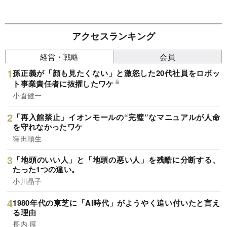
アクセスランキング
経営・戦略
会員
孫正義が「顔も見たくない」と激怒した20代社員をロボッ
ト事業責任者に抜擢したワケ
小倉健一
「再入館禁止」イオンモールの“完璧”なマニュアルが人命
を守れなかったワケ
窪田順生
「地頭のいい人」と「地頭の悪い人」を残酷に分断する、
たった1つの違い。
小川晶子
1980年代の東芝に「AI時代」がようやく追い付いたと言え
る理由
長内 厚