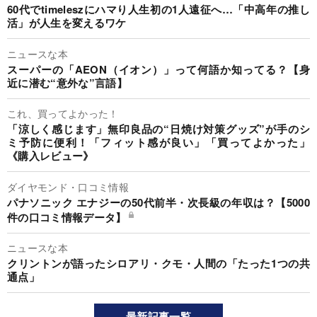
60代でtimeleszにハマり人生初の1人遠征へ…「中高年の推し
活」が人生を変えるワケ
ニュースな本
スーパーの「AEON（イオン）」って何語か知ってる？【身
近に潜む“意外な”言語】
これ、買ってよかった！
「涼しく感じます」無印良品の“日焼け対策グッズ”が手のシ
ミ予防に便利！「フィット感が良い」「買ってよかった」
《購入レビュー》
ダイヤモンド・口コミ情報
パナソニック エナジーの50代前半・次長級の年収は？【5000
件の口コミ情報データ】
ニュースな本
クリントンが語ったシロアリ・クモ・人間の「たった1つの共
通点」
最新記事一覧