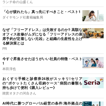
ランチ命の山盛くん
「心が疲れたら」真っ先にすべきこと・ベスト1
ダイヤモンド社書籍編集局
なぜ「フリーアドレス」は失敗するのか? 高額な
オフィス改修がムダになる「フリーアドレスの座
席予約が定着しない元凶」と組織の生産性を上げ
る解決策とは
PR
今すぐ昇進させたほうがいい社員の特徴・ベスト
1
本田淳也
おくすり手帳と診察券24枚がスッキリ!セリア
の“ポケットたくさん収納ケース”病院の書類も
持ち歩けて便利《購入レビュー》
雑貨オタクの河合さん
AI時代に勝つグローバル経営の条件:海外拠点の