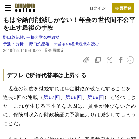
ログイン
もはや給付削減しかない！
年金の世代間不公平
を正す最後の手段
野口悠紀雄:
一橋大学名誉教授
予測・分析
野口悠紀雄 未曾有の経済危機を読む
2010年5月15日 0:00
会員限定
デフレで所得代替率は上昇する
現在の制度を継続すれば年金財政が破たんすることを、
過去3回の連載（
第67回
、
第68回
、
第69回
）で述べてき
た。これが生じる基本的な原因は、賃金が伸びないため
に、保険料収入が財政検証の予測値よりは減少してしまう
ことだ。