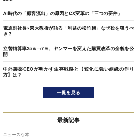
AI時代の「顧客流出」の原因とCX変革の「三つの要件」
電通副社長×東大教授が語る「利益の松竹梅」なぜ松を狙うべ
き？
立替精算率25％→7％、ヤンマーを変えた購買改革の全貌を公
開
中外製薬CEOが明かす生存戦略と【変化に強い組織の作り
方】は？
一覧を見る
最新記事
ニュースな本