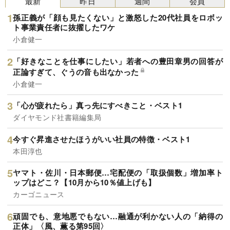
最新
昨日
週間
会員
孫正義が「顔も見たくない」と激怒した20代社員をロボッ
ト事業責任者に抜擢したワケ
小倉健一
「好きなことを仕事にしたい」若者への豊田章男の回答が
正論すぎて、ぐうの音も出なかった
小倉健一
「心が疲れたら」真っ先にすべきこと・ベスト1
ダイヤモンド社書籍編集局
今すぐ昇進させたほうがいい社員の特徴・ベスト1
本田淳也
ヤマト・佐川・日本郵便…宅配便の「取扱個数」増加率ト
ップはどこ？【10月から10％値上げも】
カーゴニュース
頑固でも、意地悪でもない…融通が利かない人の「納得の
正体」〈風、薫る第95回〉