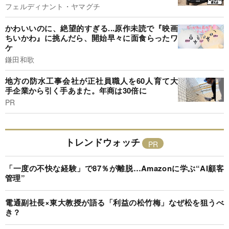
フェルディナント・ヤマグチ
かわいいのに、絶望的すぎる...原作未読で『映画
ちいかわ』に挑んだら、開始早々に面食らったワ
ケ
鎌田和歌
地方の防水工事会社が正社員職人を60人育て大
手企業から引く手あまた。年商は30倍に
PR
トレンドウォッチ
「一度の不快な経験」で87％が離脱…Amazonに学ぶ“AI顧客
管理”
電通副社長×東大教授が語る「利益の松竹梅」なぜ松を狙うべ
き？