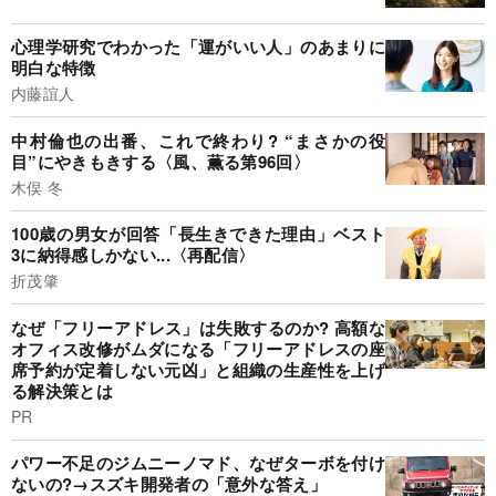
心理学研究でわかった「運がいい人」のあまりに
明白な特徴
内藤誼人
中村倫也の出番、これで終わり? “まさかの役
目”にやきもきする〈風、薫る第96回〉
木俣 冬
100歳の男女が回答「長生きできた理由」ベスト
3に納得感しかない...〈再配信〉
折茂肇
なぜ「フリーアドレス」は失敗するのか? 高額な
オフィス改修がムダになる「フリーアドレスの座
席予約が定着しない元凶」と組織の生産性を上げ
る解決策とは
PR
パワー不足のジムニーノマド、なぜターボを付け
ないの?→スズキ開発者の「意外な答え」