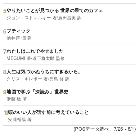
やりたいことが見つかる 世界の果てのカフェ
ジョン・ストレルキー 著/鹿田昌美 訳
ブティック
池井戸 潤 著
わたしはこれでやせました
MEGUMI 著/道下将太郎 監修
人生は気づかぬうちにすぎるから。
クリス・ギレボー 著/児島 修 訳
地図で学ぶ「深読み」世界史
伊藤 敏 著
頭のいい人が話す前に考えていること
安達裕哉 著
(POSデータ調べ、7/26～8/1)