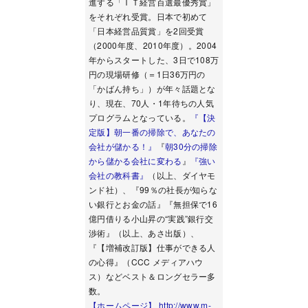
進する「ＩＴ経営百選最優秀賞」
をそれぞれ受賞。日本で初めて
「日本経営品質賞」を2回受賞
（2000年度、2010年度）。2004
年からスタートした、3日で108万
円の現場研修（＝1日36万円の
「かばん持ち」）が年々話題とな
り、現在、70人・1年待ちの人気
プログラムとなっている。
『【決
定版】朝一番の掃除で、あなたの
会社が儲かる！』
『
朝30分の掃除
から儲かる会社に変わる
』
『強い
会社の教科書』
（以上、ダイヤモ
ンド社）、『99％の社長が知らな
い銀行とお金の話』『無担保で16
億円借りる小山昇の“実践”銀行交
渉術』（以上、あさ出版）、
『【増補改訂版】仕事ができる人
の心得』（CCC メディアハウ
ス）などベスト＆ロングセラー多
数。
【ホームページ】 http://www.m-