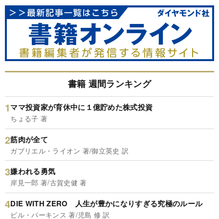
書籍 週間ランキング
ママ投資家が育休中に１億貯めた株式投資
ちょる子 著
筋肉が全て
ガブリエル・ライオン 著/御立英史 訳
嫌われる勇気
岸見一郎 著/古賀史健 著
DIE WITH ZERO 人生が豊かになりすぎる究極のルール
ビル・パーキンス 著/児島 修 訳