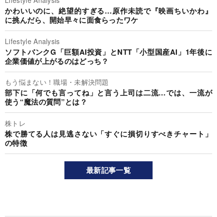
Lifestyle Analysis
かわいいのに、絶望的すぎる…原作未読で『映画ちいかわ』
に挑んだら、開始早々に面食らったワケ
Lifestyle Analysis
ソフトバンクG「巨額AI投資」とNTT「小型国産AI」1年後に
企業価値が上がるのはどっち？
もう悩まない！職場・未解決問題
部下に「何でも言ってね」と言う上司は二流…では、一流が
使う“魔法の質問”とは？
株トレ
株で勝てる人は見逃さない「すぐに損切りすべきチャート」
の特徴
最新記事一覧