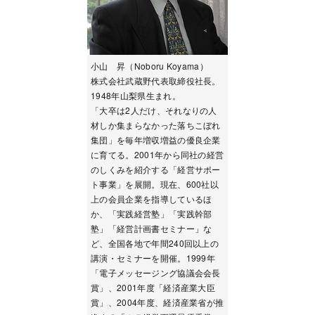
小山 昇（Noboru Koyama）
株式会社武蔵野代表取締役社長。
1948年山梨県生まれ。
「大卒は2人だけ、それなりの人
材しか集まらなかった落ちこぼれ
集団」を毎年増収増益の優良企業
に育てる。2001年から同社の経営
のしくみを紹介する「経営サポー
ト事業」を展開。現在、600社以
上の会員企業を指導しているほ
か、「実践経営塾」「実践幹部
塾」「経営計画書セミナー」な
ど、全国各地で年間240回以上の
講演・セミナーを開催。1999年
「電子メッセージング協議会会長
賞」、2001年度「経済産業大臣
賞」、2004年度、経済産業省が推