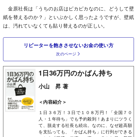
金原社長は「うちのお店はピカピカなのに、どうして壁
紙を替えるのか？」といぶかしく思ったようですが、壁紙
は、汚れていなくても貼り替えるのが正しい。
リピーターを飽きさせないお金の使い方
次のページ
1日36万円のかばん持ち
小山 昇 著
＜内容紹介＞
１日３６万！３日で１０８万円！「全国７０
人・１年待ち」でも予約殺到！あまりにツラく
て、脱走する社長も続出。なのに、なぜ超高額
を支払っても、「かばん持ち」に行列ができる