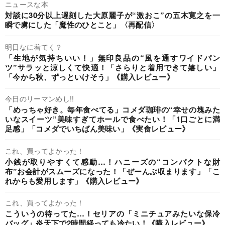
ニュースな本
対談に30分以上遅刻した大原麗子が“激おこ”の五木寛之を一
瞬で虜にした「魔性のひとこと」〈再配信〉
明日なに着てく？
「生地が気持ちいい！」無印良品の“風を通すワイドパン
ツ”サラッと涼しくて快適！「さらりと着用できて嬉しい」
「今から秋、ずっといけそう」《購入レビュー》
今日のリーマンめし!!
「めっちゃ好き。毎年食べてる」コメダ珈琲の“幸せの塊みた
いなスイーツ”美味すぎてホールで食べたい！「1口ごとに満
足感」「コメダでいちばん美味い」《実食レビュー》
これ、買ってよかった！
小銭が取りやすくて感動…！ハニーズの“コンパクトな財
布”お会計がスムーズになった！「ぜーんぶ収まります」「こ
れからも愛用します」《購入レビュー》
これ、買ってよかった！
こういうの待ってた…！セリアの「ミニチュアみたいな保冷
バッグ」炎天下で2時間経っても冷たい！《購入レビュー》