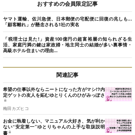
おすすめの会員限定記事
ヤマト運輸、佐川急便、日本郵便の宅配便に回復の兆しも...
「顧客離れ」が懸念される1社の実名
「税理士は見た!」資産100億円の超富裕層の知られざる生
活、家庭円満の鍵は家政婦・地主同士の結婚が多い裏事情・
高級ホテル住まいの理由...
関連記事
希望の仕事以外ならニートになった方がマシ!?内
定ゲットの友人を妬むゆとりくんのひがみっぽさ
梅田カズヒコ
お金に執着しない、マニュアル大好き、気が利か
ない“安定第一”ゆとりちゃんの上手な取扱説明
書