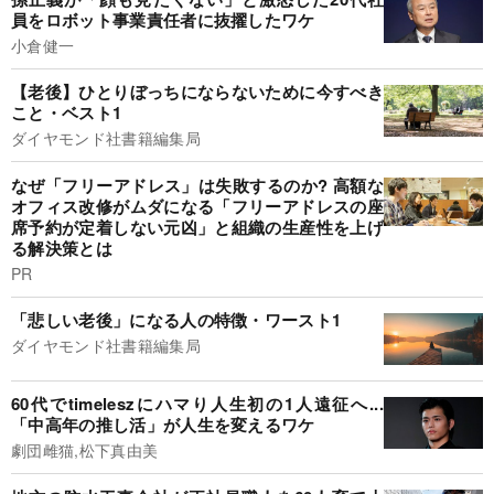
員をロボット事業責任者に抜擢したワケ
小倉健一
【老後】ひとりぼっちにならないために今すべき
こと・ベスト1
ダイヤモンド社書籍編集局
なぜ「フリーアドレス」は失敗するのか? 高額な
オフィス改修がムダになる「フリーアドレスの座
席予約が定着しない元凶」と組織の生産性を上げ
る解決策とは
PR
「悲しい老後」になる人の特徴・ワースト1
ダイヤモンド社書籍編集局
60代でtimeleszにハマり人生初の1人遠征へ...
「中高年の推し活」が人生を変えるワケ
劇団雌猫,松下真由美