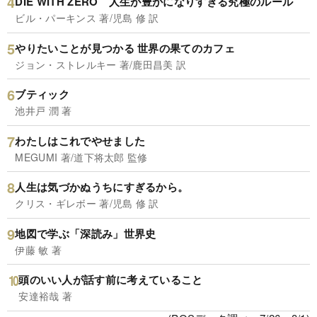
DIE WITH ZERO 人生が豊かになりすぎる究極のルール
ビル・パーキンス 著/児島 修 訳
やりたいことが見つかる 世界の果てのカフェ
ジョン・ストレルキー 著/鹿田昌美 訳
ブティック
池井戸 潤 著
わたしはこれでやせました
MEGUMI 著/道下将太郎 監修
人生は気づかぬうちにすぎるから。
クリス・ギレボー 著/児島 修 訳
地図で学ぶ「深読み」世界史
伊藤 敏 著
頭のいい人が話す前に考えていること
安達裕哉 著