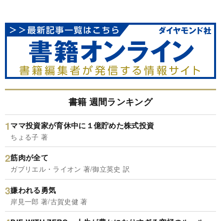
書籍 週間ランキング
ママ投資家が育休中に１億貯めた株式投資
ちょる子 著
筋肉が全て
ガブリエル・ライオン 著/御立英史 訳
嫌われる勇気
岸見一郎 著/古賀史健 著