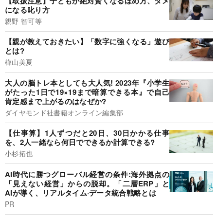
【取扱注意】子どもが絶対賢くなるほめ方、ダメ
になる叱り方
親野 智可等
【親が教えておきたい】「数字に強くなる」遊び
とは?
樺山美夏
大人の脳トレ本としても大人気! 2023年『小学生
がたった1日で19×19まで暗算できる本』で自己
肯定感まで上がるのはなぜか?
ダイヤモンド社書籍オンライン編集部
【仕事算】1人ずつだと20日、30日かかる仕事
を、2人一緒なら何日でできるか計算できる?
小杉拓也
AI時代に勝つグローバル経営の条件:海外拠点の
「見えない経営」からの脱却。「二層ERP」と
AIが導く、リアルタイム·データ統合戦略とは
PR