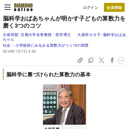
ログイン
脳科学おばあちゃんが明かす
子どもの算数力を
磨く3つのコツ
久保田競:
京都大学名誉教授・医学博士
久保田カヨ子:
脳科学おばあ
ちゃん
社会
小学校前にみるみる算数力がつく15の習慣
2016年7月7日 4:50
脳科学に裏づけられた算数力の基本