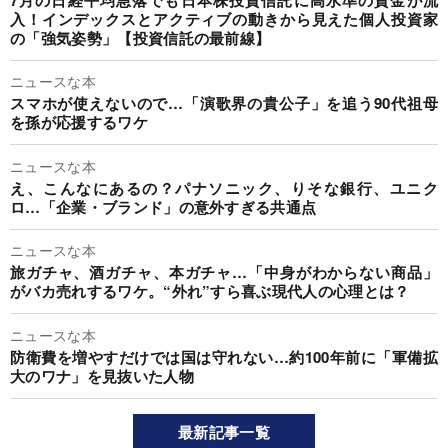
入！インデックスとアクティブの動きから見えた個人投資家
の「強気姿勢」【投資信託の最前線】
ニュースな本
スマホが使えないので…「演歌界の貴公子」を追う90代祖母
を孫が応援するワケ
ニュースな本
え、こんなにあるの？パナソニック、りそな銀行、ユニク
ロ…「企業・ブランド」の意外すぎる共通点
ニュースな本
旅ガチャ、酒ガチャ、本ガチャ…「中身がわからない商品」
がバカ売れするワケ。“外れ”すら喜ぶ現代人の心理とは？
ニュースな本
防衛費を増やすだけでは国は守れない…約100年前に「軍備拡
大のワナ」を見抜いた人物
最新記事一覧