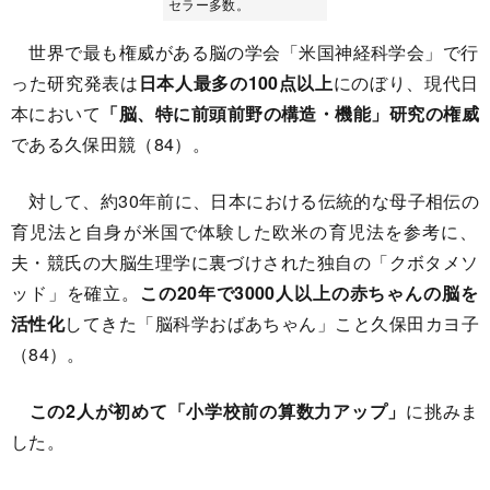
セラー多数。
世界で最も権威がある脳の学会「米国神経科学会」で行
った研究発表は
日本人最多の100点以上
にのぼり、現代日
本において
「脳、特に前頭前野の構造・機能」研究の権威
である久保田競（84）。
対して、約30年前に、日本における伝統的な母子相伝の
育児法と自身が米国で体験した欧米の育児法を参考に、
夫・競氏の大脳生理学に裏づけされた独自の「クボタメソ
ッド」を確立。
この20年で3000人以上の赤ちゃんの脳を
活性化
してきた「脳科学おばあちゃん」こと久保田カヨ子
（84）。
この2人が初めて「小学校前の算数力アップ」
に挑みま
した。