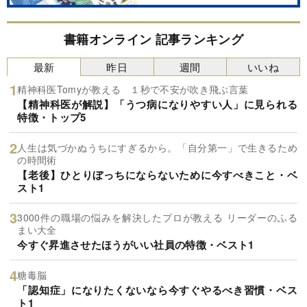
書籍オンライン 記事ランキング
最新
昨日
週間
いいね
精神科医Tomyが教える １秒で不安が吹き飛ぶ言葉
【精神科医が解説】「うつ病になりやすい人」に見られる
特徴・トップ5
人生は気づかぬうちにすぎるから。「自分第一」で生きるため
の時間術
【老後】ひとりぼっちにならないために今すべきこと・ベ
スト1
3000件の職場の悩みを解決したプロが教える リーダーのふる
まい大全
今すぐ昇進させたほうがいい社員の特徴・ベスト1
糖毒脳
「認知症」になりたくないなら今すぐやるべき習慣・ベス
ト1