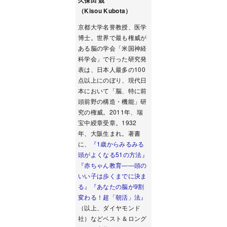
久保田 競
（Kisou Kubota）
京都大学名誉教授、医学
博士。世界で最も権威が
ある脳の学会「米国神経
科学会」で行った研究発
表は、日本人最多の100
点以上にのぼり、現代日
本において「脳、特に前
頭前野の構造・機能」研
究の権威。2011年、瑞
宝中綬章受章。1932
年、大阪生まれ。著書
に、
『1歳からみるみる
頭がよくなる51の方法』
『赤ちゃん教育――頭の
いい子は歩くまでに決ま
る』
『あなたの脳が9割
変わる！超「朝活」法』
（以上、ダイヤモンド
社）などベスト＆ロング