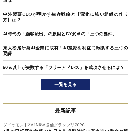
策は
中外製薬CEOが明かす生存戦略と【変化に強い組織の作り
方】は？
AI時代の「顧客流出」の原因とCX変革の「三つの要件」
東大松尾研発AI企業に取材！AI投資を利益に転換する三つの
要諦
50％以上が失敗する「フリーアドレス」を成功させるには？
一覧を見る
最新記事
ダイヤモンドZAi NISA投信グランプリ2026
7月の日経平均急落でも日本株投資信託に高水準の資金が流