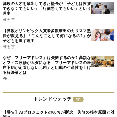
算数の天才を輩出してきた塾長が「子どもは挨拶
できなくてもいい」「行儀悪くてもいい」という
理由
田邉 亨
【算数オリンピック入賞者多数輩出のカリスマ塾
長が教える】「こんなことして何になるの?」が
子どもを潰す理由
田邉 亨
なぜ「フリーアドレス」は失敗するのか? 高額な
オフィス改修がムダになる「フリーアドレスの座
席予約が定着しない元凶」と組織の生産性を上げ
る解決策とは
PR
トレンドウォッチ
【警告】AIプロジェクトの60％が断念、失敗の根本原因と対