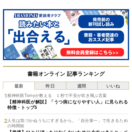
書籍オンライン 記事ランキング
最新
昨日
週間
いいね
精神科医Tomyが教える １秒で不安が吹き飛ぶ言葉
【精神科医が解説】「うつ病になりやすい人」に見られる
特徴・トップ5
人生は気づかぬうちにすぎるから。「自分第一」で生きるため
の時間術
【老後】ひとりぼっちにならないために今すべきこと・ベ