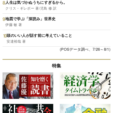
人生は気づかぬうちにすぎるから。
クリス・ギレボー 著/児島 修 訳
地図で学ぶ「深読み」世界史
伊藤 敏 著
頭のいい人が話す前に考えていること
安達裕哉 著
(POSデータ調べ、7/26～8/1)
特集