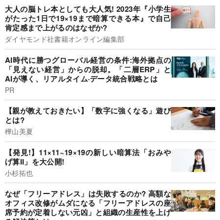
大人の脳トレ本としても大人気! 2023年『小学生
がたった1日で19×19まで暗算できる本』で自己
肯定感まで上がるのはなぜか?
ダイヤモンド社書籍オンライン編集部
AI時代に勝つグローバル経営の条件:海外拠点の
「見えない経営」からの脱却。「二層ERP」と
AIが導く、リアルタイム·データ統合戦略とは
PR
【親が教えておきたい】「数字に強くなる」遊び
とは?
樺山美夏
【発見!】11×11~19×19の新しい暗算法「おみや
げ算II」を大公開!
小杉拓也
なぜ「フリーアドレス」は失敗するのか? 高額な
オフィス改修がムダになる「フリーアドレスの座
席予約が定着しない元凶」と組織の生産性を上げ