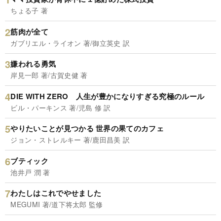
ちょる子 著
筋肉が全て
ガブリエル・ライオン 著/御立英史 訳
嫌われる勇気
岸見一郎 著/古賀史健 著
DIE WITH ZERO 人生が豊かになりすぎる究極のルール
ビル・パーキンス 著/児島 修 訳
やりたいことが見つかる 世界の果てのカフェ
ジョン・ストレルキー 著/鹿田昌美 訳
ブティック
池井戸 潤 著
わたしはこれでやせました
MEGUMI 著/道下将太郎 監修