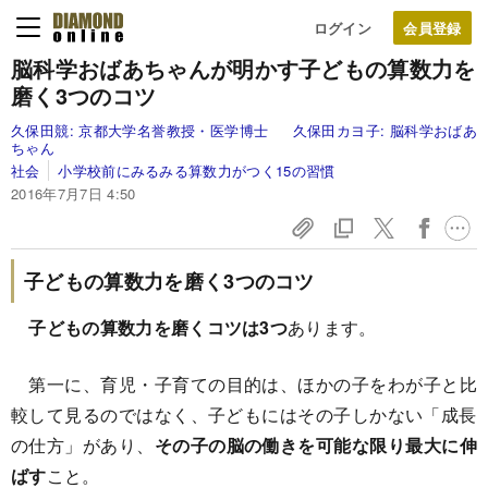
ログイン
脳科学おばあちゃんが明かす
子どもの算数力を
磨く3つのコツ
久保田競:
京都大学名誉教授・医学博士
久保田カヨ子:
脳科学おばあ
ちゃん
社会
小学校前にみるみる算数力がつく15の習慣
2016年7月7日 4:50
子どもの算数力を磨く3つのコツ
子どもの算数力を磨くコツは3つ
あります。
第一に、育児・子育ての目的は、ほかの子をわが子と比
較して見るのではなく、子どもにはその子しかない「成長
の仕方」があり、
その子の脳の働きを可能な限り最大に伸
ばす
こと。