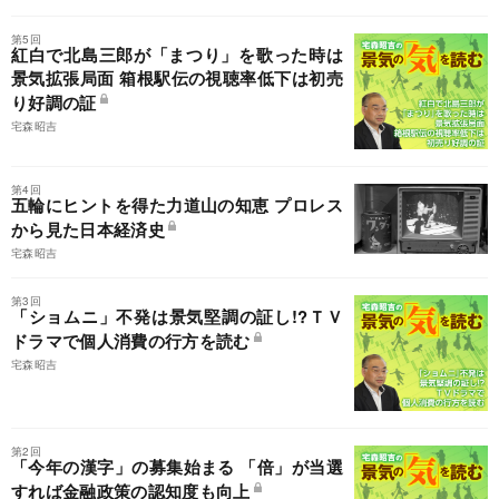
第5回
紅白で北島三郎が「まつり」を歌った時は
景気拡張局面 箱根駅伝の視聴率低下は初売
り好調の証
宅森昭吉
第4回
五輪にヒントを得た力道山の知恵 プロレス
から見た日本経済史
宅森昭吉
第3回
「ショムニ」不発は景気堅調の証し!?ＴＶ
ドラマで個人消費の行方を読む
宅森昭吉
第2回
「今年の漢字」の募集始まる 「倍」が当選
すれば金融政策の認知度も向上