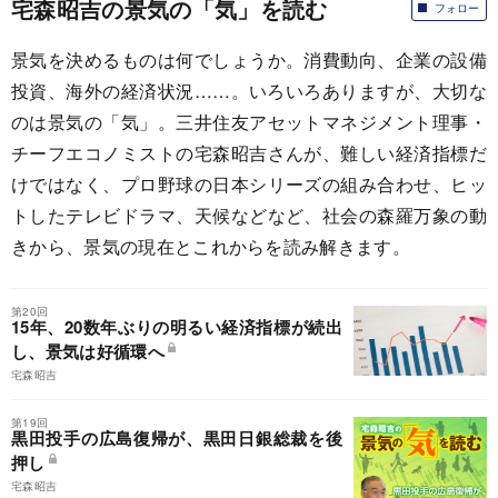
宅森昭吉の景気の「気」を読む
フォロー
景気を決めるものは何でしょうか。消費動向、企業の設備
投資、海外の経済状況……。いろいろありますが、大切な
のは景気の「気」。三井住友アセットマネジメント理事・
チーフエコノミストの宅森昭吉さんが、難しい経済指標だ
けではなく、プロ野球の日本シリーズの組み合わせ、ヒッ
トしたテレビドラマ、天候などなど、社会の森羅万象の動
きから、景気の現在とこれからを読み解きます。
第20回
15年、20数年ぶりの明るい経済指標が続出
し、景気は好循環へ
宅森昭吉
第19回
黒田投手の広島復帰が、黒田日銀総裁を後
押し
宅森昭吉