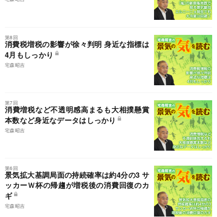
第8回
消費税増税の影響が徐々判明 身近な指標は
4月もしっかり
宅森昭吉
第7回
消費増税など不透明感高まるも大相撲懸賞
本数など身近なデータはしっかり
宅森昭吉
第6回
景気拡大基調局面の持続確率は約4分の3 サ
ッカーＷ杯の帰趨が増税後の消費回復のカ
ギ
宅森昭吉