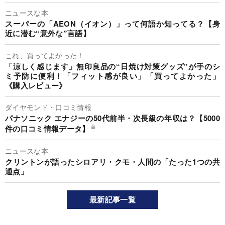
ニュースな本
スーパーの「AEON（イオン）」って何語か知ってる？【身
近に潜む“意外な”言語】
これ、買ってよかった！
「涼しく感じます」無印良品の“日焼け対策グッズ”が手のシ
ミ予防に便利！「フィット感が良い」「買ってよかった」
《購入レビュー》
ダイヤモンド・口コミ情報
パナソニック エナジーの50代前半・次長級の年収は？【5000
件の口コミ情報データ】
ニュースな本
クリントンが語ったシロアリ・クモ・人間の「たった1つの共
通点」
最新記事一覧