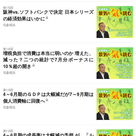
第15回
阪神vs.ソフトバンクで決定 日本シリーズ
の経済効果はいかに
宅森昭吉
第14回
増税負担で消費は本当に弱いのか 増えた、
減った？二つの統計で7月分ボーナスに
10％超の開き
宅森昭吉
第13回
4～6月期のＧＤＰは大幅減だが7～9月期は
個人消費軸に回復へ
宅森昭吉
第12回
4～6月期の成長率は大幅減の予想 が、「ル