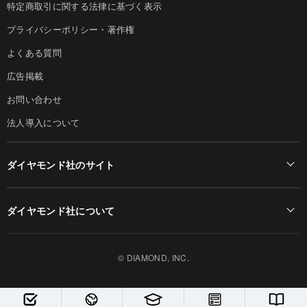
特定商取引に関する法律に基づく表示
プライバシーポリシー・著作権
よくある質問
広告掲載
お問い合わせ
法人導入について
ダイヤモンド社のサイト
Diamond Online(English)
ダイヤモンド社について
週刊ダイヤモンド
ダイヤモンド社TOP
DIAMONDハーバード・ビジネス・レビュー
© DIAMOND, INC.
会社概要
ダイヤモンドZAi（デジタル版）
採用情報
書籍オンライン