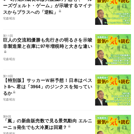
ーズヴェルト・ゲーム」が示唆するマイナ
スからプラスへの「逆転」
宅森昭吉
第11回
巨人の交流戦優勝も先行きの明るさを示唆
非製造業と在庫に97年増税時と大きな違い
宅森昭吉
第10回
【特別版】サッカーＷ杯予想！日本はベス
ト8へ 君は「3964」のジンクスを知ってい
るか
宅森昭吉
第9回
「嵐」の新曲販売数で見る景気動向 エルニ
ーニョ発生でも大冷夏は回避？
宅森昭吉