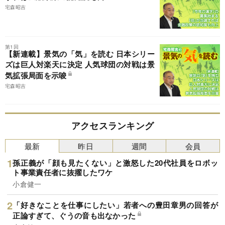
宅森昭吉
第1回
【新連載】景気の「気」を読む 日本シリー
ズは巨人対楽天に決定 人気球団の対戦は景
気拡張局面を示唆
宅森昭吉
アクセスランキング
最新
昨日
週間
会員
孫正義が「顔も見たくない」と激怒した20代社員をロボッ
ト事業責任者に抜擢したワケ
小倉健一
「好きなことを仕事にしたい」若者への豊田章男の回答が
正論すぎて、ぐうの音も出なかった