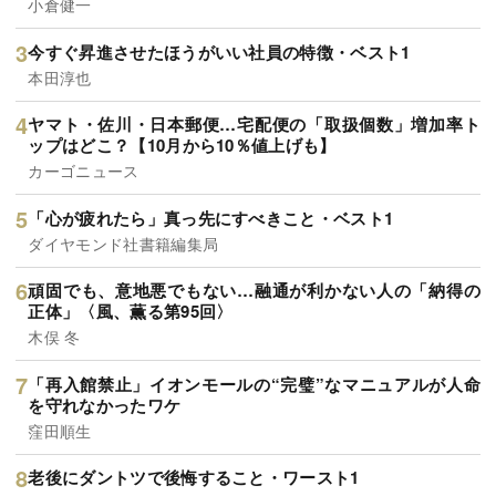
小倉健一
今すぐ昇進させたほうがいい社員の特徴・ベスト1
本田淳也
ヤマト・佐川・日本郵便…宅配便の「取扱個数」増加率ト
ップはどこ？【10月から10％値上げも】
カーゴニュース
「心が疲れたら」真っ先にすべきこと・ベスト1
ダイヤモンド社書籍編集局
頑固でも、意地悪でもない…融通が利かない人の「納得の
正体」〈風、薫る第95回〉
木俣 冬
「再入館禁止」イオンモールの“完璧”なマニュアルが人命
を守れなかったワケ
窪田順生
老後にダントツで後悔すること・ワースト1