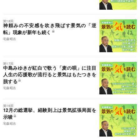
第18回
神頼みの不安感を吹き飛ばす景気の「逆
転」現象が新年も続く
宅森昭吉
第17回
中島みゆきが紅白で歌う「麦の唄」に注目
人生の応援歌が流行ると景気はもたつきを
脱する
宅森昭吉
第16回
12月の総選挙、経験則上は景気拡張局面を
示唆
宅森昭吉