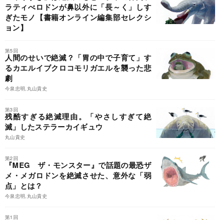
ラティべロドンが鼻以外に「長～く」しす
ぎたモノ【書籍オンライン編集部セレクシ
ョン】
第5回
人間のせいで絶滅？「胃の中で子育て」す
るカエルイブクロコモリガエルを襲った悲
劇
今泉忠明,丸山貴史
第3回
残酷すぎる絶滅理由。「やさしすぎて絶
滅」したステラーカイギュウ
丸山貴史
第2回
『MEG ザ・モンスター』で話題の最恐ザ
メ・メガロドンを絶滅させた、意外な「弱
点」とは？
今泉忠明,丸山貴史
第1回