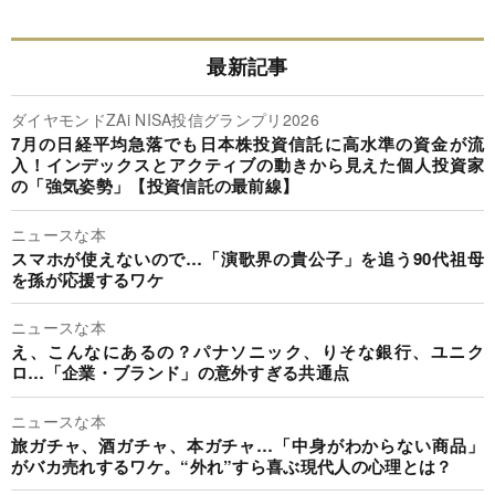
最新記事
ダイヤモンドZAi NISA投信グランプリ2026
7月の日経平均急落でも日本株投資信託に高水準の資金が流
入！インデックスとアクティブの動きから見えた個人投資家
の「強気姿勢」【投資信託の最前線】
ニュースな本
スマホが使えないので…「演歌界の貴公子」を追う90代祖母
を孫が応援するワケ
ニュースな本
え、こんなにあるの？パナソニック、りそな銀行、ユニク
ロ…「企業・ブランド」の意外すぎる共通点
ニュースな本
旅ガチャ、酒ガチャ、本ガチャ…「中身がわからない商品」
がバカ売れするワケ。“外れ”すら喜ぶ現代人の心理とは？