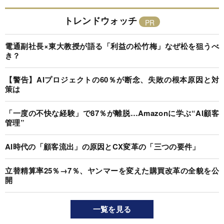
トレンドウォッチ
電通副社長×東大教授が語る「利益の松竹梅」なぜ松を狙うべ
き？
【警告】AIプロジェクトの60％が断念、失敗の根本原因と対
策は
「一度の不快な経験」で87％が離脱…Amazonに学ぶ“AI顧客
管理”
AI時代の「顧客流出」の原因とCX変革の「三つの要件」
立替精算率25％→7％、ヤンマーを変えた購買改革の全貌を公
開
一覧を見る