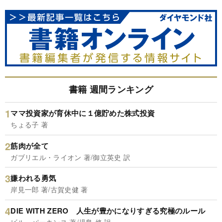
書籍 週間ランキング
ママ投資家が育休中に１億貯めた株式投資
ちょる子 著
筋肉が全て
ガブリエル・ライオン 著/御立英史 訳
嫌われる勇気
岸見一郎 著/古賀史健 著
DIE WITH ZERO 人生が豊かになりすぎる究極のルール
ビル・パーキンス 著/児島 修 訳