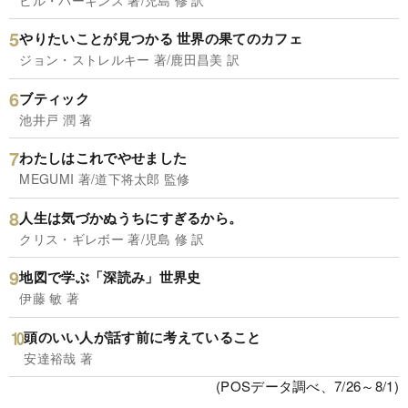
やりたいことが見つかる 世界の果てのカフェ
ジョン・ストレルキー 著/鹿田昌美 訳
ブティック
池井戸 潤 著
わたしはこれでやせました
MEGUMI 著/道下将太郎 監修
人生は気づかぬうちにすぎるから。
クリス・ギレボー 著/児島 修 訳
地図で学ぶ「深読み」世界史
伊藤 敏 著
頭のいい人が話す前に考えていること
安達裕哉 著
(POSデータ調べ、7/26～8/1)