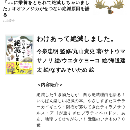
「○○に栄養をとられて絶滅しちゃいまし
た」オオツノジカがせつない絶滅原因を語
る
丸山貴史
わけあって絶滅しました。
今泉忠明 監修/丸山貴史 著/サトウマ
サノリ 絵/ウエタケヨーコ 絵/海道建
太 絵/なすみそいため 絵
＜内容紹介＞
絶滅した生き物たちが、自ら絶滅理由を語る！
いちばん楽しい絶滅の本。やさしすぎたステラ
ーカイギュウ・隕石が落ちてきたティラノサウ
ルス・アゴが重すぎたプラティベロドン。あ
あ、地球ってせちがらい！ 受難のいきもの７０
種