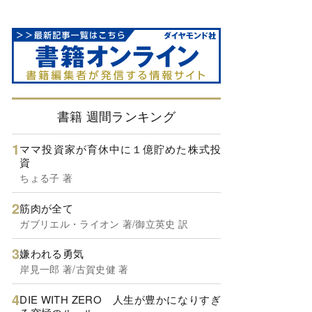
書籍 週間ランキング
ママ投資家が育休中に１億貯めた株式投
資
ちょる子 著
筋肉が全て
ガブリエル・ライオン 著/御立英史 訳
嫌われる勇気
岸見一郎 著/古賀史健 著
DIE WITH ZERO 人生が豊かになりすぎ