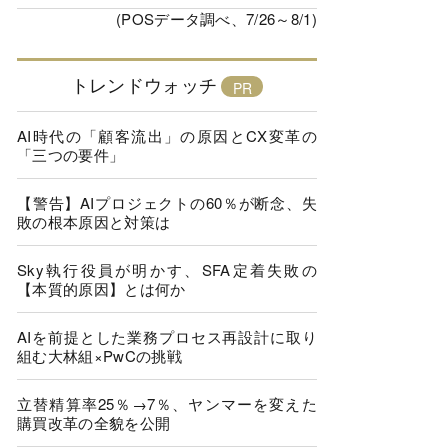
(POSデータ調べ、7/26～8/1)
トレンドウォッチ
AI時代の「顧客流出」の原因とCX変革の
「三つの要件」
【警告】AIプロジェクトの60％が断念、失
敗の根本原因と対策は
Sky執行役員が明かす、SFA定着失敗の
【本質的原因】とは何か
AIを前提とした業務プロセス再設計に取り
組む大林組×PwCの挑戦
立替精算率25％→7％、ヤンマーを変えた
購買改革の全貌を公開