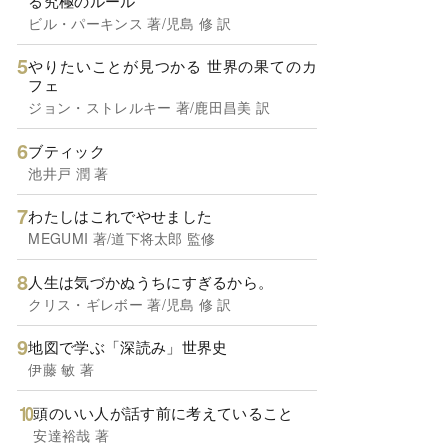
る究極のルール
ビル・パーキンス 著/児島 修 訳
やりたいことが見つかる 世界の果てのカ
フェ
ジョン・ストレルキー 著/鹿田昌美 訳
ブティック
池井戸 潤 著
わたしはこれでやせました
MEGUMI 著/道下将太郎 監修
人生は気づかぬうちにすぎるから。
クリス・ギレボー 著/児島 修 訳
地図で学ぶ「深読み」世界史
伊藤 敏 著
頭のいい人が話す前に考えていること
安達裕哉 著