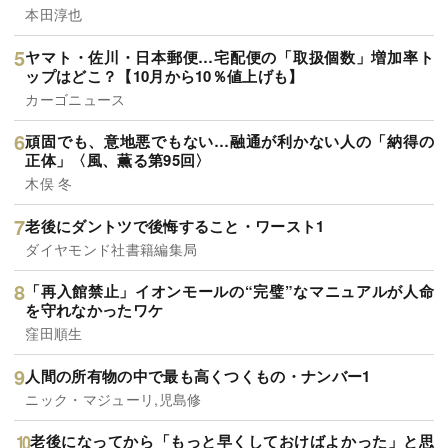
本田淳也
ヤマト・佐川・日本郵便…宅配便の「取扱個数」増加率ト
ップはどこ？【10月から10％値上げも】
カーゴニュース
頑固でも、意地悪でもない…融通が利かない人の「納得の
正体」〈風、薫る第95回〉
木俣 冬
老後にダントツで後悔すること・ワースト1
ダイヤモンド社書籍編集局
「再入館禁止」イオンモールの“完璧”なマニュアルが人命
を守れなかったワケ
窪田順生
人間の所有物の中で最も高くつくもの・ナンバー1
ニック・マジューリ,児島修
老後になってから「もっと早くしておけばよかった」と思