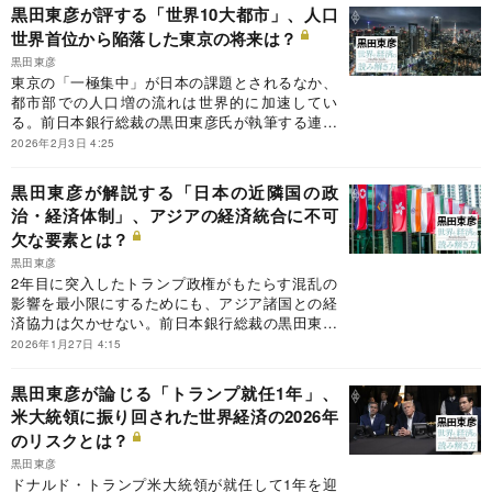
任は、FRBの金融政策にどんな影響を与えるの
黒田東彦が評する「世界10大都市」、人口
か。
世界首位から陥落した東京の将来は？
黒田東彦
東京の「一極集中」が日本の課題とされるなか、
都市部での人口増の流れは世界的に加速してい
る。前日本銀行総裁の黒田東彦氏が執筆する連載
『黒田東彦の世界と経済の読み解き方』の今回の
2026年2月3日 4:25
テーマは、「世界10大都市」。黒田氏が実体験を
踏まえて評する世界の10大都市の現状と将来は？
黒田東彦が解説する「日本の近隣国の政
治・経済体制」、アジアの経済統合に不可
欠な要素とは？
黒田東彦
2年目に突入したトランプ政権がもたらす混乱の
影響を最小限にするためにも、アジア諸国との経
済協力は欠かせない。前日本銀行総裁の黒田東彦
氏が執筆する連載『黒田東彦の世界と経済の読み
2026年1月27日 4:15
解き方』の今回のテーマは、「近隣諸国の政治・
経済体制」。アジア諸国との経済統合・経済協力
黒田東彦が論じる「トランプ就任1年」、
を進める際には不可欠となる、各国の政治体制や
米大統領に振り回された世界経済の2026年
経済体制の特徴とは？
のリスクとは？
黒田東彦
ドナルド・トランプ米大統領が就任して1年を迎