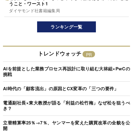
うこと・ワースト1
ダイヤモンド社書籍編集局
ランキング一覧
トレンドウォッチ
AIを前提とした業務プロセス再設計に取り組む大林組×PwCの
挑戦
AI時代の「顧客流出」の原因とCX変革の「三つの要件」
電通副社長×東大教授が語る「利益の松竹梅」なぜ松を狙うべ
き？
立替精算率25％→7％、ヤンマーを変えた購買改革の全貌を公
開