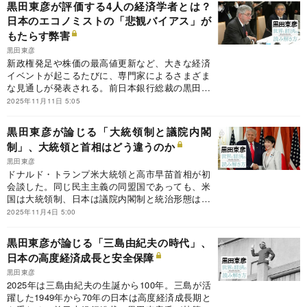
黒田東彦が評価する4人の経済学者とは？
けて打ち出す可能性がある次なる政策とは？
日本のエコノミストの「悲観バイアス」が
もたらす弊害
黒田東彦
新政権発足や株価の最高値更新など、大きな経済
イベントが起こるたびに、専門家によるさまざま
な見通しが発表される。前日本銀行総裁の黒田東
彦氏が執筆する連載『黒田東彦の世界と経済の読
2025年11月11日 5:05
み解き方』の今回のテーマは、「エコノミストの
悲観バイアス」。黒田氏が評価する4人の経済学
黒田東彦が論じる「大統領制と議院内閣
者と、日本のエコノミストの悲観バイアスがもた
制」、大統領と首相はどう違うのか
らす弊害とは。
黒田東彦
ドナルド・トランプ米大統領と高市早苗首相が初
会談した。同じ民主主義の同盟国であっても、米
国は大統領制、日本は議院内閣制と統治形態は異
なり、トップの位置付けや権限にも違いがある。
2025年11月4日 5:00
前日本銀行総裁の黒田東彦氏が執筆する連載『黒
田東彦の世界と経済の読み解き方』の今回のテー
黒田東彦が論じる「三島由紀夫の時代」、
マは、「大統領制と議院内閣制」。大統領と首相
日本の高度経済成長と安全保障
の違いは世界秩序にどんな影響をもたらすのか。
黒田東彦
2025年は三島由紀夫の生誕から100年。三島が活
躍した1949年から70年の日本は高度経済成長期と