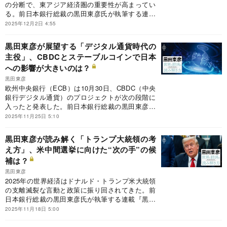
の分断で、東アジア経済圏の重要性が高まってい
る。前日本銀行総裁の黒田東彦氏が執筆する連載
『黒田東彦の世界と経済の読み解き方』の今回の
2025年12月2日 4:55
テーマは、「東アジアの経済統合」。東アジアの
経済統合が実現するための課題と展望は？
黒田東彦が展望する「デジタル通貨時代の
主役」、CBDCとステーブルコインで日本
への影響が大きいのは？
黒田東彦
欧州中央銀行（ECB）は10月30日、CBDC（中央
銀行デジタル通貨）のプロジェクトが次の段階に
入ったと発表した。前日本銀行総裁の黒田東彦氏
が執筆する連載『黒田東彦の世界と経済の読み解
2025年11月25日 5:10
き方』の今回のテーマは、「デジタル通貨時代の
主役」。日本にとって、CBDCとステーブルコイ
黒田東彦が読み解く「トランプ大統領の考
ンそれぞれ導入されたときの影響が大きいのはど
え方」、米中間選挙に向けた“次の手”の候
ちらなのか。
補は？
黒田東彦
2025年の世界経済はドナルド・トランプ米大統領
の支離滅裂な言動と政策に振り回されてきた。前
日本銀行総裁の黒田東彦氏が執筆する連載『黒田
東彦の世界と経済の読み解き方』の今回のテーマ
2025年11月18日 5:00
は、「トランプ大統領の考え方」。黒田氏が読み
解くトランプ大統領の思考法と、米中間選挙に向