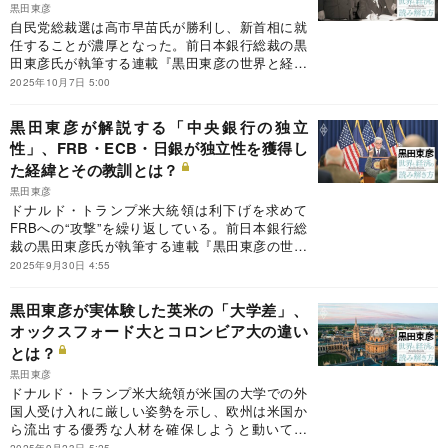
黒田東彦
自民党総裁選は高市早苗氏が勝利し、新首相に就
任することが濃厚となった。前日本銀行総裁の黒
田東彦氏が執筆する連載『黒田東彦の世界と経済
の読み解き方』の今回のテーマは、戦後の日本を
2025年10月7日 5:00
形作った宰相たち。黒田氏が選んだ8人の首相の
功績から見えた日本の発展と変化の歴史と、新首
黒田東彦が解説する「中央銀行の独立
相に期待することとは？
性」、FRB・ECB・日銀が独立性を獲得し
た経緯とその教訓とは？
黒田東彦
ドナルド・トランプ米大統領は利下げを求めて
FRBへの“攻撃”を繰り返している。前日本銀行総
裁の黒田東彦氏が執筆する連載『黒田東彦の世界
と経済の読み解き方』の今回のテーマは、中央銀
2025年9月30日 4:55
行の独立性。FRB・ECB・日本銀行が政府からの
独立性を獲得した理由とその教訓とは？
黒田東彦が実体験した英米の「大学差」、
オックスフォード大とコロンビア大の違い
とは？
黒田東彦
ドナルド・トランプ米大統領が米国の大学での外
国人受け入れに厳しい姿勢を示し、欧州は米国か
ら流出する優秀な人材を確保しようと動いてい
る。前日本銀行総裁の黒田東彦氏が執筆する連載