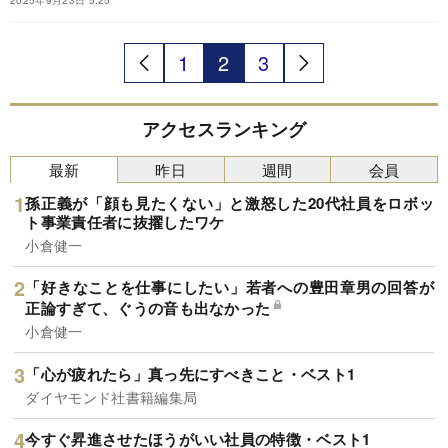
2025年9月23日 5:25
『黒田東彦の世界と経済の読み解き方』の今回の
テーマは、英米の大学比較。黒田氏が実体験した
英オックスフォード大と米コロンビア大の違いと
1
2
3
は？
アクセスランキング
最新
昨日
週間
会員
孫正義が「顔も見たくない」と激怒した20代社員をロボッ
ト事業責任者に抜擢したワケ
小倉健一
「好きなことを仕事にしたい」若者への豊田章男の回答が
正論すぎて、ぐうの音も出なかった
小倉健一
「心が疲れたら」真っ先にすべきこと・ベスト1
ダイヤモンド社書籍編集局
今すぐ昇進させたほうがいい社員の特徴・ベスト1