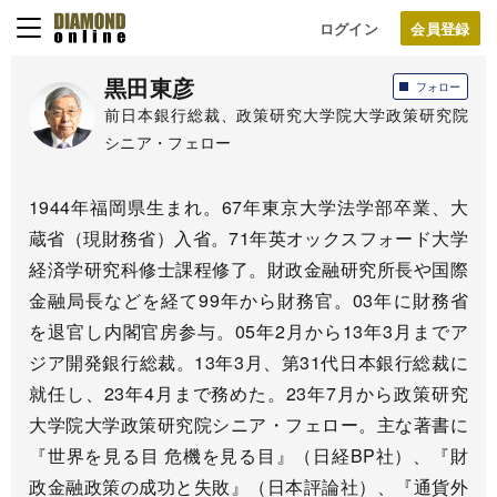
ログイン
黒田東彦
フォロー
前日本銀行総裁、政策研究大学院大学政策研究院
シニア・フェロー
1944年福岡県生まれ。67年東京大学法学部卒業、大
蔵省（現財務省）入省。71年英オックスフォード大学
経済学研究科修士課程修了。財政金融研究所長や国際
金融局長などを経て99年から財務官。03年に財務省
を退官し内閣官房参与。05年2月から13年3月までア
ジア開発銀行総裁。13年3月、第31代日本銀行総裁に
就任し、23年4月まで務めた。23年7月から政策研究
大学院大学政策研究院シニア・フェロー。主な著書に
『世界を見る目 危機を見る目』（日経BP社）、『財
政金融政策の成功と失敗』（日本評論社）、『通貨外