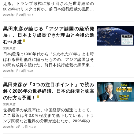
える。トランプ政権に振り回された世界経済の
2026年のリスクは何か。前日本銀行総裁の黒田東
彦氏が執筆する連載『黒田東彦の世界と経済の読
2026年1月20日 4:15
み解き方』の今回のテーマは、「トランプ就任1
年と26年の世界経済リスク」。2年目に突入する
黒田東彦が論じる「アジア諸国の経済発
トランプ政権など、3％成長の分岐点にある世界
展」、日本より成長できた理由と今後の進
経済を左右するリスク要因とは？
むべき道
黒田東彦
日本経済は1990年代から「失われた30年」とも呼
ばれる長期低迷に陥ったものの、アジア諸国はそ
の間も成長を続けた。前日本銀行総裁の黒田東彦
氏が執筆する連載『黒田東彦の世界と経済の読み
2026年1月13日 4:35
解き方』の今回のテーマは、「アジア諸国の経済
発展」。アジア諸国が日本よりも成長できた理由
黒田東彦が「3つの注目ポイント」で読み
と、今後も発展を続けるために進むべき道とは？
解く2026年の世界経済、日本の経済と株高
の行方も予測！
黒田東彦
世界経済の成長率は、中国経済の減速によって、
ここ最近は年3.0％程度まで低下している。トラ
ンプ関税など世界の分断が進むなか、2026年の世
界経済はどうなるのか。26年の世界経済を読み解
2025年12月17日 4:30
く三つの注目ポイントやリスク、日本経済や株高