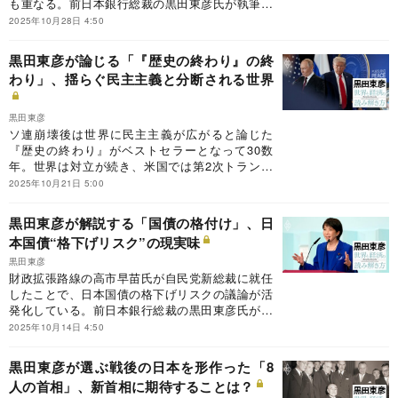
も重なる。前日本銀行総裁の黒田東彦氏が執筆す
る連載『黒田東彦の世界と経済の読み解き方』の
2025年10月28日 4:50
今回のテーマは、「三島由紀夫の時代」。黒田氏
が三島を通じて読み解く日本経済や安全保障の変
黒田東彦が論じる「『歴史の終わり』の終
化や、影響を受けた出来事とは。
わり」、揺らぐ民主主義と分断される世界
黒田東彦
ソ連崩壊後は世界に民主主義が広がると論じた
『歴史の終わり』がベストセラーとなって30数
年。世界は対立が続き、米国では第2次トランプ
政権が誕生し民主主義の力が揺らいでいる。前日
2025年10月21日 5:00
本銀行総裁の黒田東彦氏が執筆する連載『黒田東
彦の世界と経済の読み解き方』の今回のテーマ
黒田東彦が解説する「国債の格付け」、日
は、「『歴史の終わり』の終わり」。黒田氏が論
本国債“格下げリスク”の現実味
じる民主主義の揺らぎと分断が進む世界の行く先
とは？
黒田東彦
財政拡張路線の高市早苗氏が自民党新総裁に就任
したことで、日本国債の格下げリスクの議論が活
発化している。前日本銀行総裁の黒田東彦氏が執
筆する連載『黒田東彦の世界と経済の読み解き
2025年10月14日 4:50
方』の今回のテーマは、国債の格付け。黒田氏が
解説する国債の格付けの意味と、日本国債の“格下
黒田東彦が選ぶ戦後の日本を形作った「8
げリスク”の現実味は？
人の首相」、新首相に期待することは？