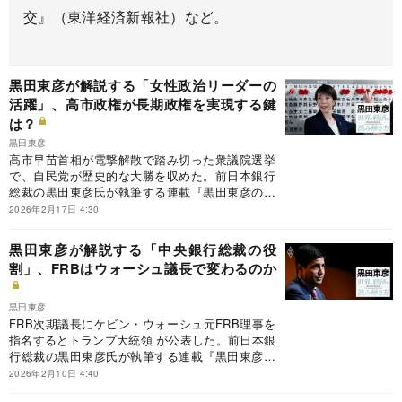
交』（東洋経済新報社）など。
黒田東彦が解説する「女性政治リーダーの
活躍」、高市政権が長期政権を実現する鍵
は？
黒田東彦
高市早苗首相が電撃解散で踏み切った衆議院選挙
で、自民党が歴史的な大勝を収めた。前日本銀行
総裁の黒田東彦氏が執筆する連載『黒田東彦の世
界と経済の読み解き方』の今回のテーマは、「女
2026年2月17日 4:30
性政治リーダーの活躍」。活躍する女性政治リー
ダーの特徴と、長期政権の鍵とは？
黒田東彦が解説する「中央銀行総裁の役
割」、FRBはウォーシュ議長で変わるのか
黒田東彦
FRB次期議長にケビン・ウォーシュ元FRB理事を
指名するとトランプ大統領 が公表した。前日本銀
行総裁の黒田東彦氏が執筆する連載『黒田東彦の
世界と経済の読み解き方』の今回のテーマは、
2026年2月10日 4:40
「中央銀行総裁の役割」。ウォーシュ氏の議長就