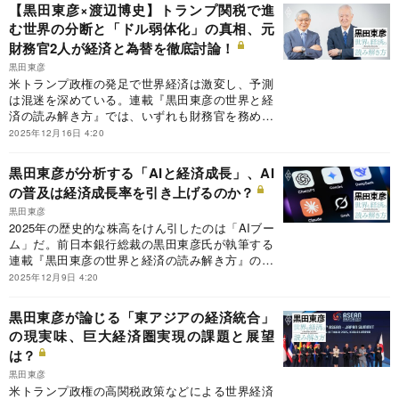
の行方について展望する。
【黒田東彦×渡辺博史】トランプ関税で進
む世界の分断と「ドル弱体化」の真相、元
財務官2人が経済と為替を徹底討論！
黒田東彦
米トランプ政権の発足で世界経済は激変し、予測
は混迷を深めている。連載『黒田東彦の世界と経
済の読み解き方』では、いずれも財務官を務めた
前日本銀行総裁の黒田東彦氏と前国際通貨研究所
2025年12月16日 4:20
理事長の渡辺博史氏の対談の詳報を複数回にわた
ってお届けする。対談詳報の初回は、トランプ関
黒田東彦が分析する「AIと経済成長」、AI
税で進む世界の分断と、基軸通貨ドルの「弱体
の普及は経済成長率を引き上げるのか？
化」について2人の見解を聞いた。
黒田東彦
2025年の歴史的な株高をけん引したのは「AIブー
ム」だ。前日本銀行総裁の黒田東彦氏が執筆する
連載『黒田東彦の世界と経済の読み解き方』の今
回のテーマは、「AIと経済成長」。AIの普及は経
2025年12月9日 4:20
済成長率を本当に引き上げるのか？
黒田東彦が論じる「東アジアの経済統合」
の現実味、巨大経済圏実現の課題と展望
は？
黒田東彦
米トランプ政権の高関税政策などによる世界経済