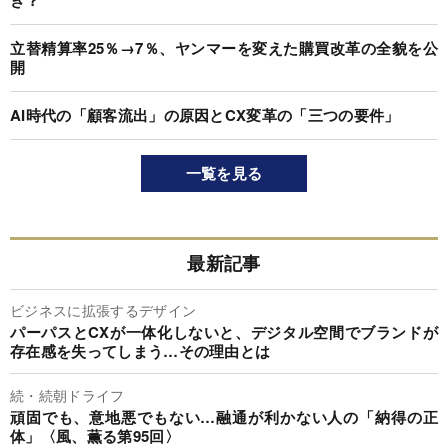
立替精算率25％→7％、ヤンマーを変えた購買改革の全貌を公
開
AI時代の「顧客流出」の原因とCX変革の「三つの要件」
一覧を見る
最新記事
ビジネスに拡張するデザイン
パーパスとCXが一体化しないと、デジタル空間でブランドが
存在感を失ってしまう…その理由とは
続・続朝ドライフ
頑固でも、意地悪でもない…融通が利かない人の「納得の正
体」〈風、薫る第95回〉