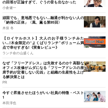
の回答が正論すぎて、ぐうの音も出なかった
小倉健一
頑固でも、意地悪でもない...融通が利かない人の
「納得の正体」〈風、薫る第95回〉
木俣 冬
【ロイヤルホスト】大人のお子様ランチみた
い...!木金限定の“よくばりランチ”ボリューム満
点で幸せすぎる!《実食レビュー》
ランチ命の山盛くん
なぜ「フリーアドレス」は失敗するのか? 高額な
オフィス改修がムダになる「フリーアドレスの座
席予約が定着しない元凶」と組織の生産性を上げ
る解決策とは
PR
今すぐ昇進させたほうがいい社員の特徴・ベスト
1
本田淳也