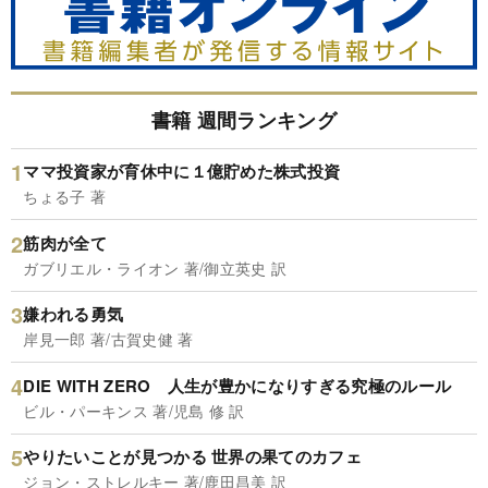
書籍 週間ランキング
ママ投資家が育休中に１億貯めた株式投資
ちょる子 著
筋肉が全て
ガブリエル・ライオン 著/御立英史 訳
嫌われる勇気
岸見一郎 著/古賀史健 著
DIE WITH ZERO 人生が豊かになりすぎる究極のルール
ビル・パーキンス 著/児島 修 訳
やりたいことが見つかる 世界の果てのカフェ
ジョン・ストレルキー 著/鹿田昌美 訳