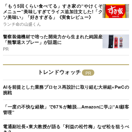
「もう5回くらい食べてる」すき家の“やけくそ
メニュー”美味しすぎてライス追加注文した!「ク
ソ美味い」「好きすぎる」《実食レビュー》
ランチ命の山盛くん
警察装備機材で培った開発力から生まれた純国産
「熊撃退スプレー」が話題に
PR
トレンドウォッチ
AIを前提とした業務プロセス再設計に取り組む大林組×PwCの
挑戦
「一度の不快な経験」で87％が離脱…Amazonに学ぶ“AI顧客
管理”
電通副社長×東大教授が語る「利益の松竹梅」なぜ松を狙うべ
き？