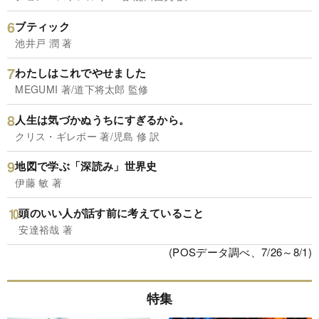
ブティック
池井戸 潤 著
わたしはこれでやせました
MEGUMI 著/道下将太郎 監修
人生は気づかぬうちにすぎるから。
クリス・ギレボー 著/児島 修 訳
地図で学ぶ「深読み」世界史
伊藤 敏 著
頭のいい人が話す前に考えていること
安達裕哉 著
(POSデータ調べ、7/26～8/1)
特集