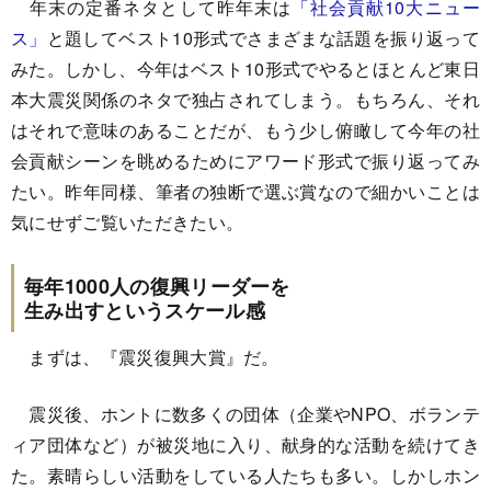
年末の定番ネタとして昨年末は
「社会貢献10大ニュー
ス」
と題してベスト10形式でさまざまな話題を振り返って
みた。しかし、今年はベスト10形式でやるとほとんど東日
本大震災関係のネタで独占されてしまう。もちろん、それ
はそれで意味のあることだが、もう少し俯瞰して今年の社
会貢献シーンを眺めるためにアワード形式で振り返ってみ
たい。昨年同様、筆者の独断で選ぶ賞なので細かいことは
気にせずご覧いただきたい。
毎年1000人の復興リーダーを
生み出すというスケール感
まずは、『震災復興大賞』だ。
震災後、ホントに数多くの団体（企業やNPO、ボランテ
ィア団体など）が被災地に入り、献身的な活動を続けてき
た。素晴らしい活動をしている人たちも多い。しかしホン