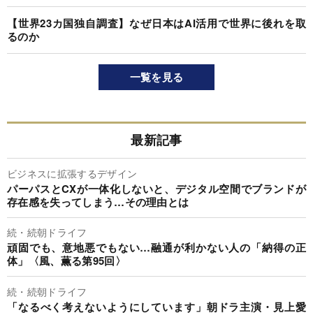
【世界23カ国独自調査】なぜ日本はAI活用で世界に後れを取
るのか
一覧を見る
最新記事
ビジネスに拡張するデザイン
パーパスとCXが一体化しないと、デジタル空間でブランドが
存在感を失ってしまう…その理由とは
続・続朝ドライフ
頑固でも、意地悪でもない…融通が利かない人の「納得の正
体」〈風、薫る第95回〉
続・続朝ドライフ
「なるべく考えないようにしています」朝ドラ主演・見上愛