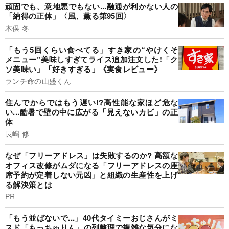
頑固でも、意地悪でもない...融通が利かない人の
「納得の正体」〈風、薫る第95回〉
木俣 冬
「もう5回くらい食べてる」すき家の“やけくそ
メニュー”美味しすぎてライス追加注文した!「ク
ソ美味い」「好きすぎる」《実食レビュー》
ランチ命の山盛くん
住んでからではもう遅い!?高性能な家ほど危な
い...酷暑で壁の中に広がる「見えないカビ」の正
体
長嶋 修
なぜ「フリーアドレス」は失敗するのか? 高額な
オフィス改修がムダになる「フリーアドレスの座
席予約が定着しない元凶」と組織の生産性を上げ
る解決策とは
PR
「もう並ばないで...」40代タイミーおじさんがミ
スド「もっちゅりん」の列整理で複雑な気分にな