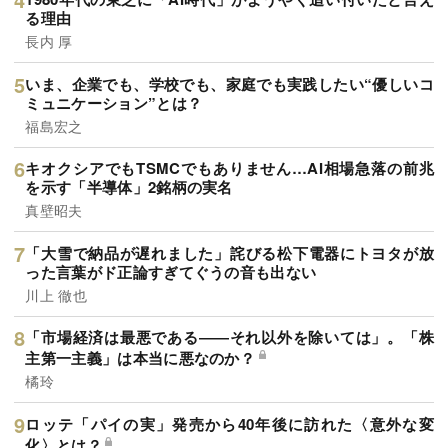
る理由
長内 厚
いま、企業でも、学校でも、家庭でも実践したい“優しいコ
ミュニケーション”とは？
福島宏之
キオクシアでもTSMCでもありません…AI相場急落の前兆
を示す「半導体」2銘柄の実名
真壁昭夫
「大雪で納品が遅れました」詫びる松下電器にトヨタが放
った言葉がド正論すぎてぐうの音も出ない
川上 徹也
「市場経済は最悪である――それ以外を除いては」。「株
主第一主義」は本当に悪なのか？
橘玲
ロッテ「パイの実」発売から40年後に訪れた〈意外な変
化〉とは？