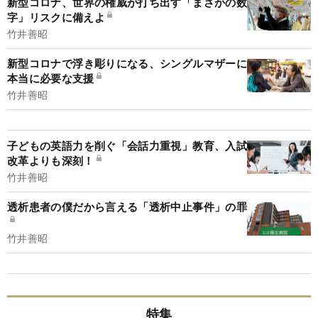
新型コロナ、世界の権威が打ち出す「まさかの数
字」リスクに備えよ
竹井善昭
新型コロナで浮き彫りになる、シングルマザーに
本当に必要な支援
竹井善昭
子どもの英語力を削ぐ「会話力重視」教育、入試
改革よりも深刻！
竹井善昭
透析患者の僕だから言える「透析中止事件」の罪
竹井善昭
特集