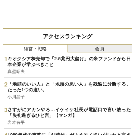
アクセスランキング
経営・戦略
会員
キオクシア株売却で「2.5兆円大儲け」の米ファンドから日
本企業が学ぶべきこと
真壁昭夫
「地頭のいい人」と「地頭の悪い人」を残酷に分断する、
たった1つの違い。
小川晶子
さすがにアカンやろ…イケイケ社長が電話口で言い放った
「失礼過ぎるひと言」【マンガ】
岩本有平
1980年代の東芝に「AI時代」がようやく追い付いたと言え