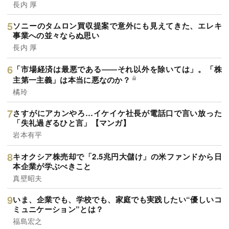
長内 厚
ソニーのタムロン買収提案で意外にも見えてきた、エレキ
事業への並々ならぬ思い
長内 厚
「市場経済は最悪である――それ以外を除いては」。「株
主第一主義」は本当に悪なのか？
橘玲
さすがにアカンやろ…イケイケ社長が電話口で言い放った
「失礼過ぎるひと言」【マンガ】
岩本有平
キオクシア株売却で「2.5兆円大儲け」の米ファンドから日
本企業が学ぶべきこと
真壁昭夫
いま、企業でも、学校でも、家庭でも実践したい“優しいコ
ミュニケーション”とは？
福島宏之