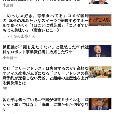
小倉健一
「めっちゃ好き。毎年食べてる」コメダ珈琲
の“幸せの塊みたいなスイーツ”美味すぎてホー
ルで食べたい!「1口ごとに満足感」「コメダでい
ちばん美味い」《実食レビュー》
ランチ命の山盛くん
孫正義が「顔も見たくない」と激怒した20代社
員をロボット事業責任者に抜擢したワケ
小倉健一
なぜ「フリーアドレス」は失敗するのか? 高額な
オフィス改修がムダになる「フリーアドレスの座
席予約が定着しない元凶」と組織の生産性を上げ
る解決策とは
PR
習近平は焦っている...中国が弾道ミサイルを「ロ
ケット軍」ではなく「海軍」に撃たせた切実なワ
ケ