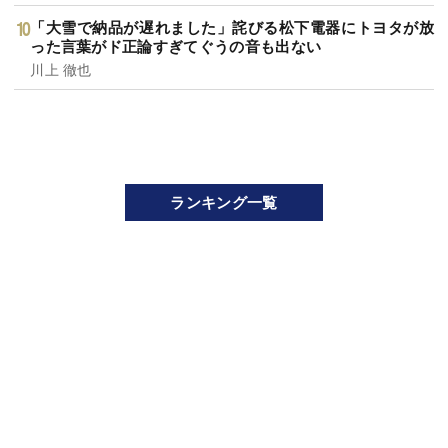
「大雪で納品が遅れました」詫びる松下電器にトヨタが放
った言葉がド正論すぎてぐうの音も出ない
川上 徹也
ランキング一覧