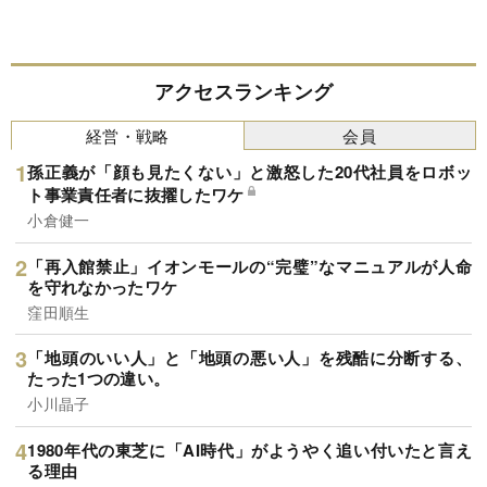
アクセスランキング
経営・戦略
会員
孫正義が「顔も見たくない」と激怒した20代社員をロボッ
ト事業責任者に抜擢したワケ
小倉健一
「再入館禁止」イオンモールの“完璧”なマニュアルが人命
を守れなかったワケ
窪田順生
「地頭のいい人」と「地頭の悪い人」を残酷に分断する、
たった1つの違い。
小川晶子
1980年代の東芝に「AI時代」がようやく追い付いたと言え
る理由