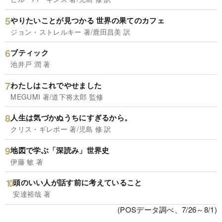
やりたいことが見つかる 世界の果てのカフェ
ジョン・ストレルキー 著/鹿田昌美 訳
ブティック
池井戸 潤 著
わたしはこれでやせました
MEGUMI 著/道下将太郎 監修
人生は気づかぬうちにすぎるから。
クリス・ギレボー 著/児島 修 訳
地図で学ぶ「深読み」世界史
伊藤 敏 著
頭のいい人が話す前に考えていること
安達裕哉 著
(POSデータ調べ、7/26～8/1)