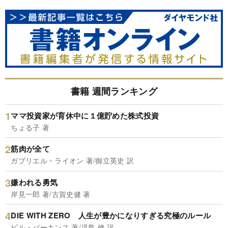
書籍 週間ランキング
ママ投資家が育休中に１億貯めた株式投資
ちょる子 著
筋肉が全て
ガブリエル・ライオン 著/御立英史 訳
嫌われる勇気
岸見一郎 著/古賀史健 著
DIE WITH ZERO 人生が豊かになりすぎる究極のルール
ビル・パーキンス 著/児島 修 訳