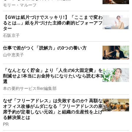
モリー・マルーフ
【GWは紙片づけでスッキリ!】「ここまで変わ
るとは...」紙を片づけた主婦の劇的ビフォーアフ
ター
石阪京子
仕事で差がつく「読解力」の3つの養い方
山中恵美子
「なんとなく貯金」より「人生の6大固定費」を
削減せよ!本当にお金持ちになりたいなら読む本3
選
本の要約サービスflier編集部
なぜ「フリーアドレス」は失敗するのか? 高額な
オフィス改修がムダになる「フリーアドレスの座
席予約が定着しない元凶」と組織の生産性を上げ
る解決策とは
PR