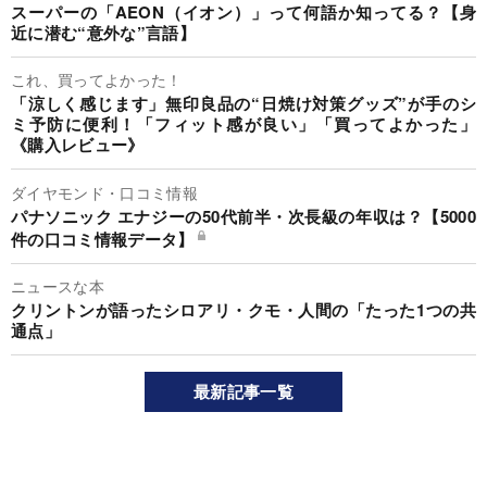
スーパーの「AEON（イオン）」って何語か知ってる？【身
近に潜む“意外な”言語】
これ、買ってよかった！
「涼しく感じます」無印良品の“日焼け対策グッズ”が手のシ
ミ予防に便利！「フィット感が良い」「買ってよかった」
《購入レビュー》
ダイヤモンド・口コミ情報
パナソニック エナジーの50代前半・次長級の年収は？【5000
件の口コミ情報データ】
ニュースな本
クリントンが語ったシロアリ・クモ・人間の「たった1つの共
通点」
最新記事一覧