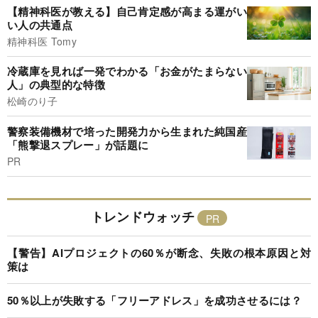
【精神科医が教える】自己肯定感が高まる運がい
い人の共通点
精神科医 Tomy
冷蔵庫を見れば一発でわかる「お金がたまらない
人」の典型的な特徴
松崎のり子
警察装備機材で培った開発力から生まれた純国産
「熊撃退スプレー」が話題に
PR
トレンドウォッチ
【警告】AIプロジェクトの60％が断念、失敗の根本原因と対
策は
50％以上が失敗する「フリーアドレス」を成功させるには？