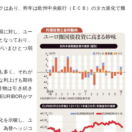
クはあり、昨年は欧州中央銀行（ＥＣＢ）のタカ派化で幾
国に対し、ユー
となっており、
がいまひとつ弱
も多く、それが
な利上げも期待
カ月物は引き続き
URIBORがマ
化を示唆し、ユ
、為替ヘッジコ