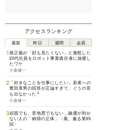
アクセスランキング
最新
昨日
週間
会員
孫正義が「顔も見たくない」と激怒した
20代社員をロボット事業責任者に抜擢し
たワケ
小倉健一
「好きなことを仕事にしたい」若者への
豊田章男の回答が正論すぎて、ぐうの音
も出なかった
小倉健一
頑固でも、意地悪でもない…融通が利か
ない人の「納得の正体」〈風、薫る第95
回〉