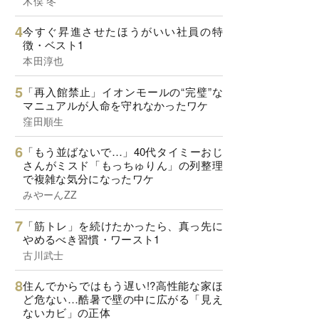
木俣 冬
今すぐ昇進させたほうがいい社員の特
徴・ベスト1
本田淳也
「再入館禁止」イオンモールの“完璧”な
マニュアルが人命を守れなかったワケ
窪田順生
「もう並ばないで…」40代タイミーおじ
さんがミスド「もっちゅりん」の列整理
で複雑な気分になったワケ
みやーんZZ
「筋トレ」を続けたかったら、真っ先に
やめるべき習慣・ワースト1
古川武士
住んでからではもう遅い!?高性能な家ほ
ど危ない…酷暑で壁の中に広がる「見え
ないカビ」の正体