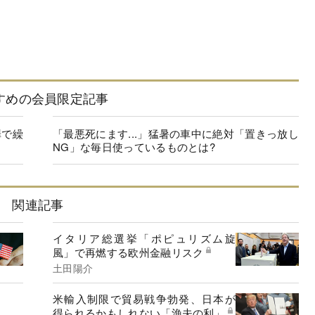
すめの会員限定記事
罪で繰
「最悪死にます...」猛暑の車中に絶対「置きっ放し
NG」な毎日使っているものとは?
関連記事
イタリア総選挙「ポピュリズム旋
風」で再燃する欧州金融リスク
土田陽介
米輸入制限で貿易戦争勃発、日本が
得られるかもしれない「漁夫の利」