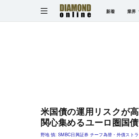
新着
業界
米国債の運用リスクが
関心集めるユーロ圏国債
野地 慎:
SMBC日興証券 チーフ為替・外債スト