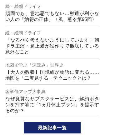
続・続朝ドライフ
頑固でも、意地悪でもない…融通が利かな
い人の「納得の正体」〈風、薫る第95回〉
続・続朝ドライフ
「なるべく考えないようにしています」朝
ドラ主演・見上愛が役作りで徹底している
意外なこと
地図で学ぶ「深読み」世界史
【大人の教養】国境線が物語に変わる……
地図を「二度見する」テクニックとは？
客単価アップ大事典
なぜ良質なサブスクサービスは、解約ボタ
ンを押す前に「1ヵ月休止プラン」を提示す
るのか？
最新記事一覧