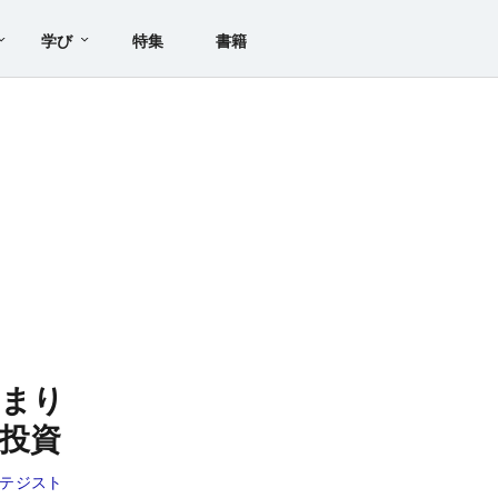
学び
特集
書籍
高まり
投資
ラテジスト