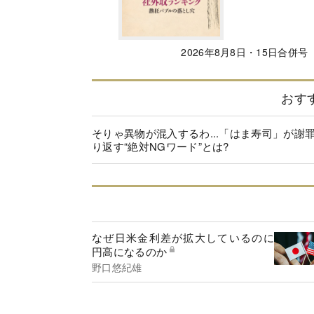
2026年8月8日・15日合併号
おす
そりゃ異物が混入するわ...「はま寿司」が謝
り返す“絶対NGワード”とは?
なぜ日米金利差が拡大しているのに
円高になるのか
野口悠紀雄