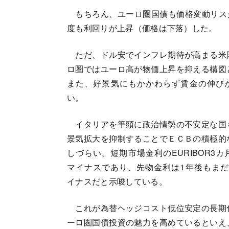
もちろん、ユーロ圏国債も価格変動リス
度も利回りが上昇（価格は下落）した。
ただ、ドル安でインフレ期待が高まる米
ロ圏ではユーロ高が物価上昇を抑える構図
また、好景気にもかかわらず賃金の伸び
い。
イタリアを筆頭に政治情勢の不安定な国
景気拡大を抑制することでＥＣＢの積極的
しづらい。短期市場金利のEURIBOR3
マイナスであり、先物金利は1年後もまだE
イナスだと示唆している。
これが為替ヘッジコスト低位安定の長期
ーロ圏国債投資の魅力を高めているといえ