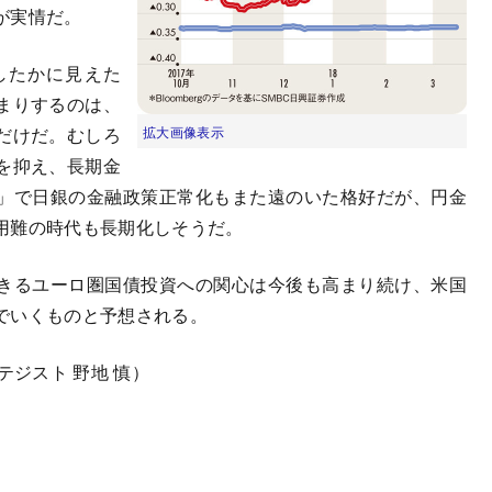
が実情だ。
したかに見えた
まりするのは、
だけだ。むしろ
拡大画像表示
を抑え、長期金
」で日銀の金融政策正常化もまた遠のいた格好だが、円金
用難の時代も長期化しそうだ。
きるユーロ圏国債投資への関心は今後も高まり続け、米国
でいくものと予想される。
テジスト 野地 慎）