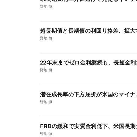
野地 慎
超長期債と長期債の利回り格差、拡大
野地 慎
22年末までゼロ金利継続も、長短金利
野地 慎
潜在成長率の下方屈折が米国のマイナ
野地 慎
FRBの緩和で実質金利低下、米国長
野地 慎