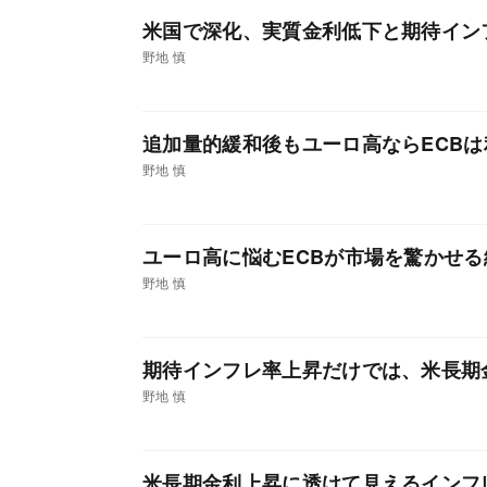
米国で深化、実質金利低下と期待イン
野地 慎
追加量的緩和後もユーロ高ならECB
野地 慎
ユーロ高に悩むECBが市場を驚かせ
野地 慎
期待インフレ率上昇だけでは、米長期
野地 慎
米長期金利上昇に透けて見えるインフ