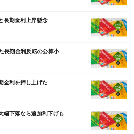
と長期金利上昇懸念
した長期金利反転の公算小
期金利を押し上げた
大幅下落なら追加利下げも