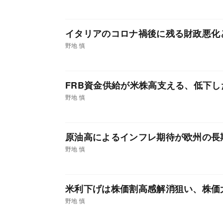
イタリアのコロナ禍後に残る財政悪化
野地 慎
FRB資金供給が米株高支える、低下
野地 慎
原油高によるインフレ期待が欧州の長
野地 慎
米利下げは株価割高感解消狙い、株価
野地 慎