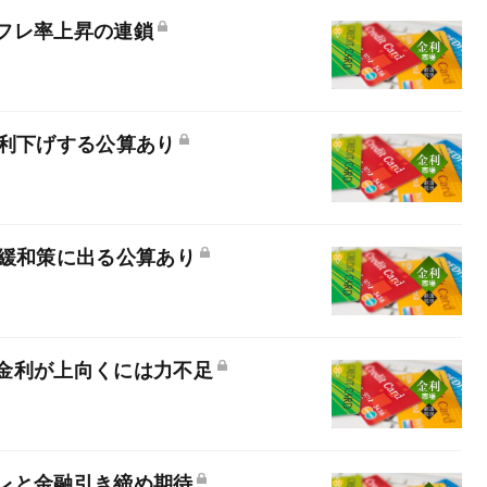
フレ率上昇の連鎖
は利下げする公算あり
る緩和策に出る公算あり
金利が上向くには力不足
レと金融引き締め期待