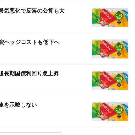
景気悪化で反落の公算も大
投資ヘッジコストも低下へ
超長期国債利回り急上昇
速を示唆しない