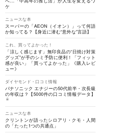
へ…「中高年の推し活」が人生を変えるワ
ケ
ニュースな本
スーパーの「AEON（イオン）」って何語
か知ってる？【身近に潜む“意外な”言語】
これ、買ってよかった！
「涼しく感じます」無印良品の“日焼け対策
グッズ”が手のシミ予防に便利！「フィット
感が良い」「買ってよかった」《購入レビ
ュー》
ダイヤモンド・口コミ情報
パナソニック エナジーの50代前半・次長級
の年収は？【5000件の口コミ情報データ】
ニュースな本
クリントンが語ったシロアリ・クモ・人間
の「たった1つの共通点」