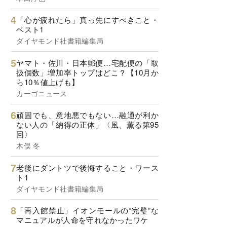
「心が疲れたら」真っ先にすべきこと・
ベスト1
ダイヤモンド社書籍編集局
ヤマト・佐川・日本郵便…宅配便の「取
扱個数」増加率トップはどこ？【10月か
ら10％値上げも】
カーゴニュース
頑固でも、意地悪でもない…融通が利か
ない人の「納得の正体」〈風、薫る第95
回〉
木俣 冬
老後にダントツで後悔すること・ワース
ト1
ダイヤモンド社書籍編集局
「再入館禁止」イオンモールの“完璧”な
マニュアルが人命を守れなかったワケ