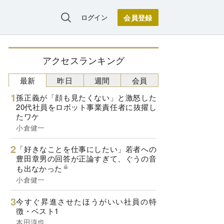
ログイン
アクセスランキング
最新
昨日
週間
会員
孫正義が「顔も見たくない」と激怒した
20代社員をロボット事業責任者に抜擢し
たワケ
小倉健一
「好きなことを仕事にしたい」若者への
豊田章男の回答が正論すぎて、ぐうの音
も出なかった
小倉健一
今すぐ昇進させたほうがいい社員の特
徴・ベスト1
本田淳也