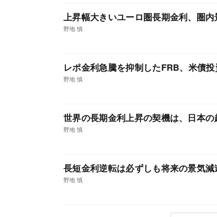
上昇幅大きいユーロ圏長期金利、圏内
野地 慎
レポ金利急騰を抑制したFRB、米債
野地 慎
世界の長期金利上昇の契機は、日本の
野地 慎
長短金利逆転は必ずしも将来の景気減
野地 慎