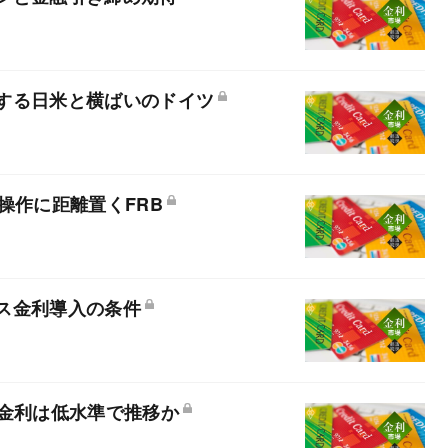
する日米と横ばいのドイツ
操作に距離置くFRB
ス金利導入の条件
期金利は低水準で推移か