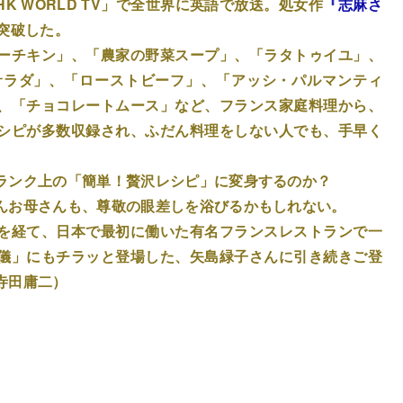
K WORLD TV」で全世界に英語で放送。処女作
『志麻さ
を突破した。
ーチキン」、「農家の野菜スープ」、「ラタトゥイユ」、
サラダ」、「ローストビーフ」、「アッシ・パルマンティ
、「チョコレートムース」など、フランス家庭料理から、
シピが多数収録され、ふだん料理をしない人でも、手早く
ランク上の「簡単！贅沢レシピ」に変身するのか？
んお母さんも、尊敬の眼差しを浴びるかもしれない。
を経て、日本で最初に働いた有名フランスレストランで一
儀」にもチラッと登場した、矢島緑子さんに引き続きご登
寺田庸二）