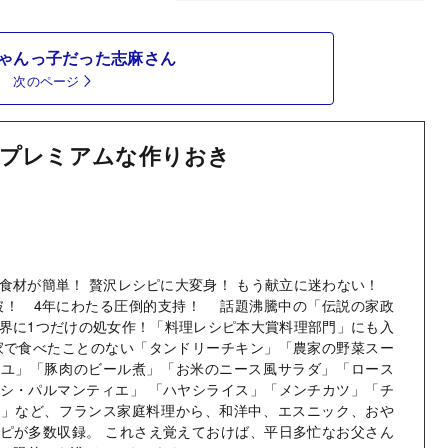
ゃんっ子だった志麻さん
次のページ
プレミアムな作りおき
食材が簡単！ 贅沢レシピに大変身！ もう献立に迷わない！
突破！ 4年にわたる圧倒的支持！ 話題沸騰中の「伝説の家政
界に1つだけの処女作！「料理レシピ本大賞料理部門」にも入
家で食べたことのない「タンドリーチキン」「農家の野菜スー
イユ」「豚肉のビール煮」「お米のニース風サラダ」「ロース
シ・パルマンティエ」 「ハヤシライス」「メンチカツ」「チ
ス」など、フランス家庭料理から、和洋中、エスニック、おや
ピが多数収録。 これさえ覚えておけば、平日多忙なお父さん