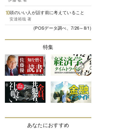
頭のいい人が話す前に考えていること
安達裕哉 著
(POSデータ調べ、7/26～8/1)
特集
あなたにおすすめ