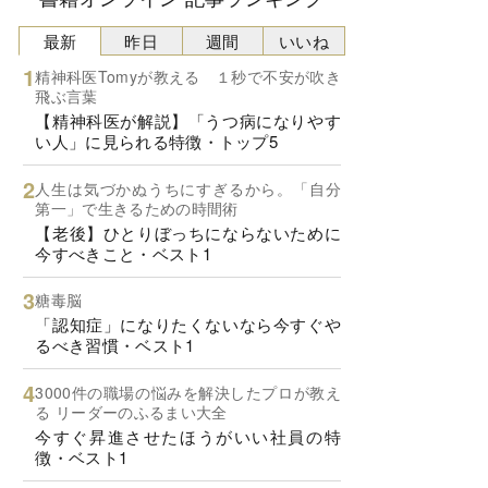
最新
昨日
週間
いいね
精神科医Tomyが教える １秒で不安が吹き
飛ぶ言葉
【精神科医が解説】「うつ病になりやす
い人」に見られる特徴・トップ5
人生は気づかぬうちにすぎるから。「自分
第一」で生きるための時間術
【老後】ひとりぼっちにならないために
今すべきこと・ベスト1
糖毒脳
「認知症」になりたくないなら今すぐや
るべき習慣・ベスト1
3000件の職場の悩みを解決したプロが教え
る リーダーのふるまい大全
今すぐ昇進させたほうがいい社員の特
徴・ベスト1