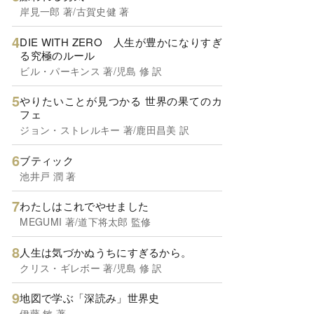
岸見一郎 著/古賀史健 著
DIE WITH ZERO 人生が豊かになりすぎ
る究極のルール
ビル・パーキンス 著/児島 修 訳
やりたいことが見つかる 世界の果てのカ
フェ
ジョン・ストレルキー 著/鹿田昌美 訳
ブティック
池井戸 潤 著
わたしはこれでやせました
MEGUMI 著/道下将太郎 監修
人生は気づかぬうちにすぎるから。
クリス・ギレボー 著/児島 修 訳
地図で学ぶ「深読み」世界史
伊藤 敏 著