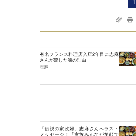
1
有名フランス料理店入店2年目に志麻
さんが流した涙の理由
志麻
「伝説の家政婦」志麻さんへラスト
メッセージ！「家族みんなが笑顔で