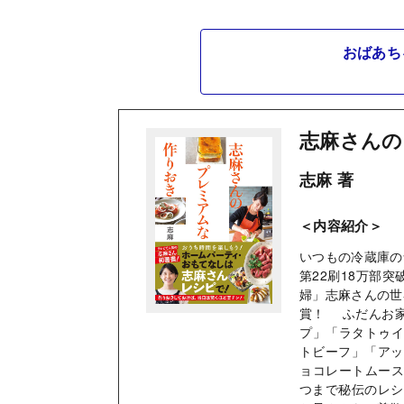
おばあち
志麻さんの
志麻 著
＜内容紹介＞
いつもの冷蔵庫の
第22刷18万部
婦」志麻さんの世
賞！ ふだんお
プ」「ラタトゥ
トビーフ」「アッ
ョコレートムー
つまで秘伝のレシ