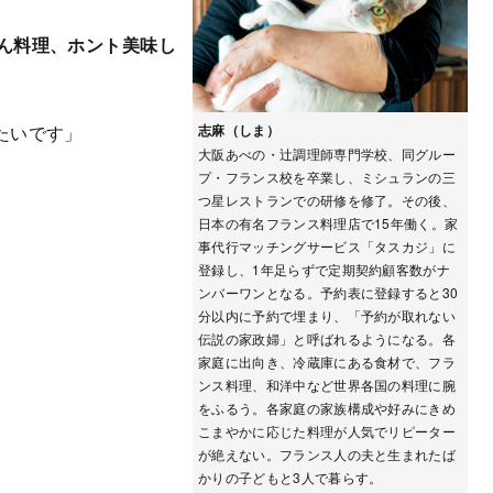
ん料理、ホント美味し
たいです」
志麻（しま）
大阪あべの・辻調理師専門学校、同グルー
プ・フランス校を卒業し、ミシュランの三
つ星レストランでの研修を修了。その後、
日本の有名フランス料理店で15年働く。家
事代行マッチングサービス「タスカジ」に
登録し、1年足らずで定期契約顧客数がナ
ンバーワンとなる。予約表に登録すると30
分以内に予約で埋まり、「予約が取れない
伝説の家政婦」と呼ばれるようになる。各
家庭に出向き、冷蔵庫にある食材で、フラ
ンス料理、和洋中など世界各国の料理に腕
をふるう。各家庭の家族構成や好みにきめ
こまやかに応じた料理が人気でリピーター
が絶えない。フランス人の夫と生まれたば
かりの子どもと3人で暮らす。