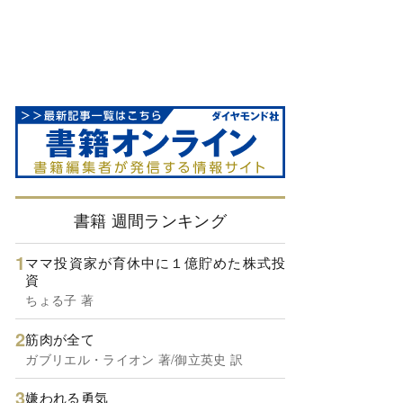
書籍 週間ランキング
ママ投資家が育休中に１億貯めた株式投
資
ちょる子 著
筋肉が全て
ガブリエル・ライオン 著/御立英史 訳
嫌われる勇気