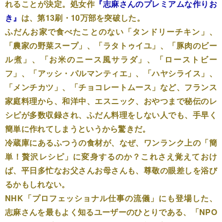
れることが決定。処女作
『志麻さんのプレミアムな作りお
き』
は、第13刷・10万部を突破した。
ふだんお家で食べたことのない「タンドリーチキン」、
「農家の野菜スープ」、「ラタトゥイユ」、「豚肉のビー
ル煮」、「お米のニース風サラダ」、「ローストビー
フ」、「アッシ・パルマンティエ」、「ハヤシライス」、
「メンチカツ」、「チョコレートムース」など、フランス
家庭料理から、和洋中、エスニック、おやつまで秘伝のレ
シピが多数収録され、ふだん料理をしない人でも、手早く
簡単に作れてしまうというから驚きだ。
冷蔵庫にあるふつうの食材が、なぜ、ワンランク上の「簡
単！贅沢レシピ」に変身するのか？これさえ覚えておけ
ば、平日多忙なお父さんお母さんも、尊敬の眼差しを浴び
るかもしれない。
NHK「プロフェッショナル仕事の流儀」にも登場した、
志麻さんを最もよく知るユーザーのひとりである、「NPO