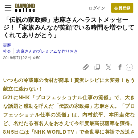
ログイン
「伝説の家政婦」志麻さんへ
ラストメッセー
ジ！
「家族みんなが笑顔でいる時間を
増やして
くれてありがとう」
志麻
社会
志麻さんのプレミアムな作りおき
2018年7月22日 4:50
いつもの冷蔵庫の食材が簡単！贅沢レシピに大変身！もう
献立に迷わない！
5/21にNHK「プロフェッショナル仕事の流儀」で、大き
な話題と感動を呼んだ「伝説の家政婦」志麻さん。「プロ
フェッショナル仕事の流儀」は、内村航平、本田圭佑な
ど、名だたる有名人をおさえて今年度最高視聴率を獲得。
8月5日には「NHK WORLD TV」で全世界に英語で放送さ