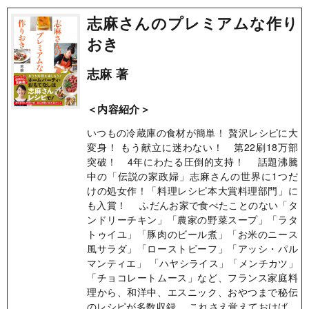
志麻さんのプレミアムな作り
おき
志麻 著
＜内容紹介＞
いつもの冷蔵庫の食材が簡単！ 贅沢レシピに大
変身！ もう献立に迷わない！ 第22刷18万部
突破！ 4年にわたる圧倒的支持！ 話題沸騰
中の「伝説の家政婦」志麻さんの世界に1つだ
けの処女作！「料理レシピ本大賞料理部門」に
も入賞！ ふだんお家で食べたことのない「タ
ンドリーチキン」「農家の野菜スープ」「ラタ
トゥイユ」「豚肉のビール煮」「お米のニース
風サラダ」「ローストビーフ」「アッシ・パル
マンティエ」 「ハヤシライス」「メンチカツ」
「チョコレートムース」など、フランス家庭料
理から、和洋中、エスニック、おやつまで秘伝
のレシピが多数収録。 これさえ覚えておけば、