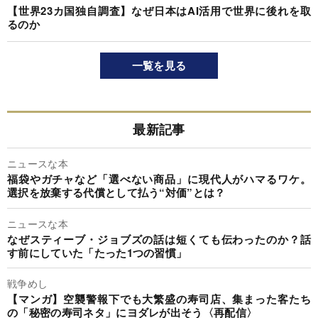
【世界23カ国独自調査】なぜ日本はAI活用で世界に後れを取
るのか
一覧を見る
最新記事
ニュースな本
福袋やガチャなど「選べない商品」に現代人がハマるワケ。
選択を放棄する代償として払う“対価”とは？
ニュースな本
なぜスティーブ・ジョブズの話は短くても伝わったのか？話
す前にしていた「たった1つの習慣」
戦争めし
【マンガ】空襲警報下でも大繁盛の寿司店、集まった客たち
の「秘密の寿司ネタ」にヨダレが出そう〈再配信〉