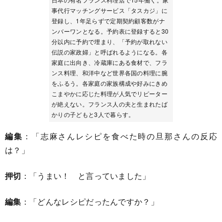
事代行マッチングサービス「タスカジ」に
登録し、1年足らずで定期契約顧客数がナ
ンバーワンとなる。予約表に登録すると30
分以内に予約で埋まり、「予約が取れない
伝説の家政婦」と呼ばれるようになる。各
家庭に出向き、冷蔵庫にある食材で、フラ
ンス料理、和洋中など世界各国の料理に腕
をふるう。各家庭の家族構成や好みにきめ
こまやかに応じた料理が人気でリピーター
が絶えない。フランス人の夫と生まれたば
かりの子どもと3人で暮らす。
編集
：「志麻さんレシピを食べた時の旦那さんの反応
は？」
押切
：「うまい！ と言っていました」
編集
：「どんなレシピだったんですか？」