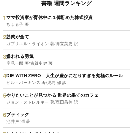
書籍 週間ランキング
ママ投資家が育休中に１億貯めた株式投資
ちょる子 著
筋肉が全て
ガブリエル・ライオン 著/御立英史 訳
嫌われる勇気
岸見一郎 著/古賀史健 著
DIE WITH ZERO 人生が豊かになりすぎる究極のルール
ビル・パーキンス 著/児島 修 訳
やりたいことが見つかる 世界の果てのカフェ
ジョン・ストレルキー 著/鹿田昌美 訳
ブティック
池井戸 潤 著