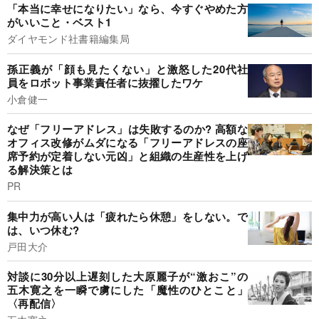
「本当に幸せになりたい」なら、今すぐやめた方
がいいこと・ベスト1
ダイヤモンド社書籍編集局
孫正義が「顔も見たくない」と激怒した20代社
員をロボット事業責任者に抜擢したワケ
小倉健一
なぜ「フリーアドレス」は失敗するのか? 高額な
オフィス改修がムダになる「フリーアドレスの座
席予約が定着しない元凶」と組織の生産性を上げ
る解決策とは
PR
集中力が高い人は「疲れたら休憩」をしない。で
は、いつ休む?
戸田大介
対談に30分以上遅刻した大原麗子が“激おこ”の
五木寛之を一瞬で虜にした「魔性のひとこと」
〈再配信〉