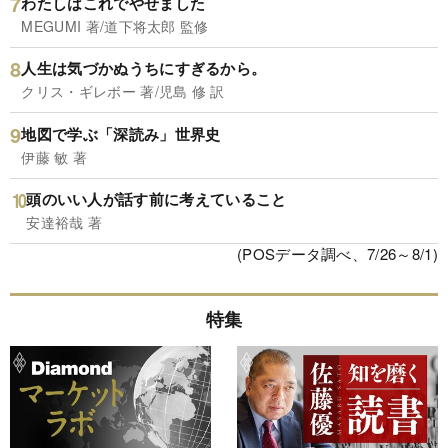
わたしはこれでやせました
MEGUMI 著/道下将太郎 監修
人生は気づかぬうちにすぎるから。
クリス・ギレボー 著/児島 修 訳
地図で学ぶ「深読み」世界史
伊藤 敏 著
頭のいい人が話す前に考えていること
安達裕哉 著
(POSデータ調べ、7/26～8/1)
特集