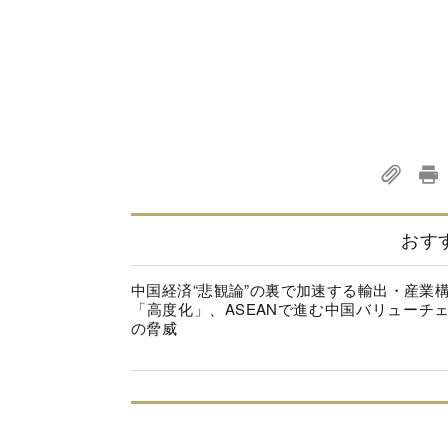
おす
中国経済“悲観論”の裏で加速する輸出・産業
「高度化」、ASEANで進む中国バリューチ
の脅威