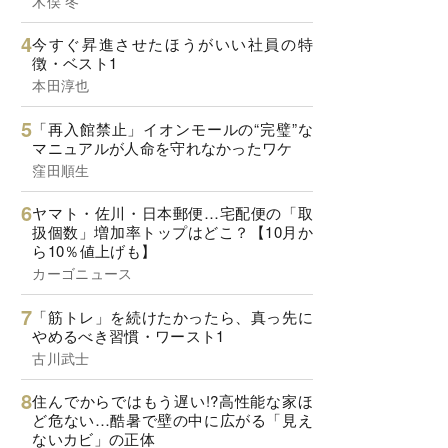
木俣 冬
今すぐ昇進させたほうがいい社員の特
徴・ベスト1
本田淳也
「再入館禁止」イオンモールの“完璧”な
マニュアルが人命を守れなかったワケ
窪田順生
ヤマト・佐川・日本郵便…宅配便の「取
扱個数」増加率トップはどこ？【10月か
ら10％値上げも】
カーゴニュース
「筋トレ」を続けたかったら、真っ先に
やめるべき習慣・ワースト1
古川武士
住んでからではもう遅い!?高性能な家ほ
ど危ない…酷暑で壁の中に広がる「見え
ないカビ」の正体