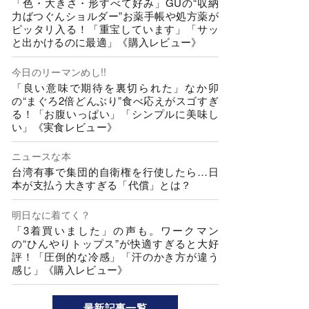
「色・大きさ・形すべて好み」GUの“収納
力ばつぐんショルダー”お薬手帳や処方薬が
ピッタリ入る！「重宝しています」「サッ
と出かけるのに最適」《購入レビュー》
今日のリーマンめし!!
「良い意味で期待を裏切られた」なか卯
の“まぐろ2倍どんぶり”食べ応えがスゴすぎ
る！「お腹いっぱい」「シンプルに美味し
い」《実食レビュー》
ニュースな本
台湾有事で集団的自衛権を行使したら…日
本が支払う大きすぎる「代償」とは？
明日なに着てく？
「3着買いました」の声も。ワークマン
の“ひんやりトップス”が快適すぎると大好
評！「圧倒的な冷感」「汗のかき方が違う
感じ」《購入レビュー》
最新記事一覧