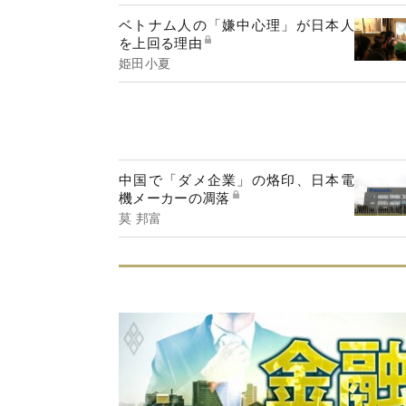
ベトナム人の「嫌中心理」が日本人
を上回る理由
姫田小夏
中国で「ダメ企業」の烙印、日本電
機メーカーの凋落
莫 邦富