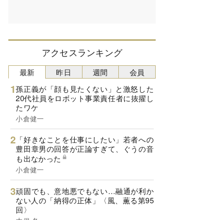
アクセスランキング
最新
昨日
週間
会員
孫正義が「顔も見たくない」と激怒した
20代社員をロボット事業責任者に抜擢し
たワケ
小倉健一
「好きなことを仕事にしたい」若者への
豊田章男の回答が正論すぎて、ぐうの音
も出なかった
小倉健一
頑固でも、意地悪でもない…融通が利か
ない人の「納得の正体」〈風、薫る第95
回〉