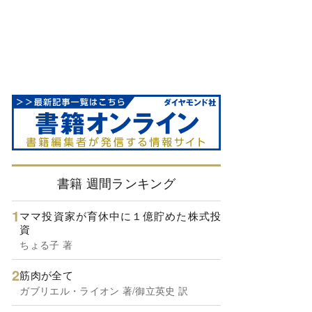
書籍 週間ランキング
ママ投資家が育休中に１億貯めた株式投
資
ちょる子 著
筋肉が全て
ガブリエル・ライオン 著/御立英史 訳