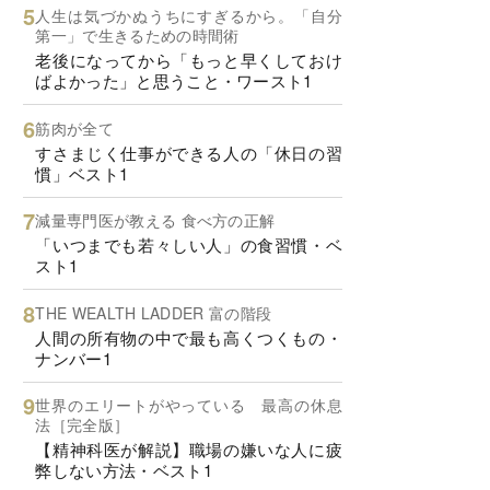
人生は気づかぬうちにすぎるから。「自分
第一」で生きるための時間術
老後になってから「もっと早くしておけ
ばよかった」と思うこと・ワースト1
筋肉が全て
すさまじく仕事ができる人の「休日の習
慣」ベスト1
減量専門医が教える 食べ方の正解
「いつまでも若々しい人」の食習慣・ベ
スト1
THE WEALTH LADDER 富の階段
人間の所有物の中で最も高くつくもの・
ナンバー1
世界のエリートがやっている 最高の休息
法［完全版］
【精神科医が解説】職場の嫌いな人に疲
弊しない方法・ベスト1