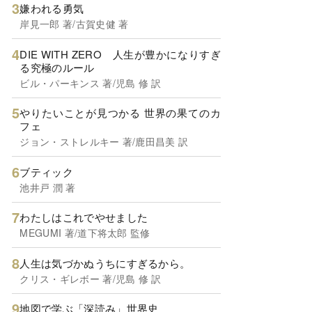
嫌われる勇気
岸見一郎 著/古賀史健 著
DIE WITH ZERO 人生が豊かになりすぎ
る究極のルール
ビル・パーキンス 著/児島 修 訳
やりたいことが見つかる 世界の果てのカ
フェ
ジョン・ストレルキー 著/鹿田昌美 訳
ブティック
池井戸 潤 著
わたしはこれでやせました
MEGUMI 著/道下将太郎 監修
人生は気づかぬうちにすぎるから。
クリス・ギレボー 著/児島 修 訳
地図で学ぶ「深読み」世界史