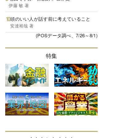
伊藤 敏 著
頭のいい人が話す前に考えていること
安達裕哉 著
(POSデータ調べ、7/26～8/1)
特集