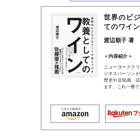
世界のビジ
てのワイ
渡辺順子 著
＜内容紹介＞
ニューヨークク
ジネスパーソン
歴史や豆知識、
ます。これ一冊で