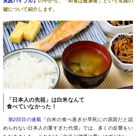
実践バイブル』
の中から、「和食は健康食」という常識の
嘘について紹介します。
「日本人の先祖」は白米なんて
食べていなかった！
第2回目の連載
『白米の食べ過ぎが早死にの原因だと認
められない日本人の重すぎた代償』では、多くの反響をい