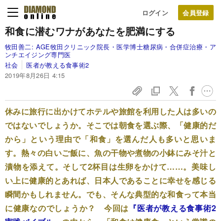
ログイン
和食に潜むワナがあなたを肥満にする
牧田善二:
AGE牧田クリニック院長・医学博士糖尿病・合併症治療・ア
ンチエイジング専門医
社会
医者が教える食事術2
2019年8月26日 4:15
休みに旅行に出かけてホテルや旅館を利用した人は多いの
ではないでしょうか。そこでは朝食を選ぶ際、「健康的だ
から」という理由で「和食」を選んだ人も多いと思いま
す。熱々の白いご飯に、魚の干物や煮物の小鉢にみそ汁と
漬物を添えて。そして2杯目は生卵をかけて……。美味し
い上に健康的とあれば、日本人であることに幸せを感じる
瞬間かもしれません。でも、そんな典型的な和食って本当
に健康なのでしょうか？ 今回は
『医者が教える食事術2