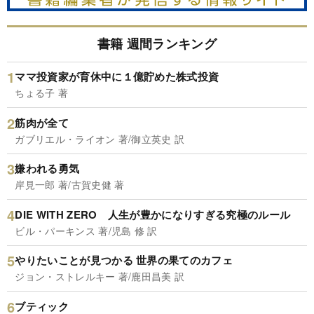
書籍 週間ランキング
ママ投資家が育休中に１億貯めた株式投資
ちょる子 著
筋肉が全て
ガブリエル・ライオン 著/御立英史 訳
嫌われる勇気
岸見一郎 著/古賀史健 著
DIE WITH ZERO 人生が豊かになりすぎる究極のルール
ビル・パーキンス 著/児島 修 訳
やりたいことが見つかる 世界の果てのカフェ
ジョン・ストレルキー 著/鹿田昌美 訳
ブティック