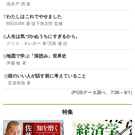
池井戸 潤 著
わたしはこれでやせました
MEGUMI 著/道下将太郎 監修
人生は気づかぬうちにすぎるから。
クリス・ギレボー 著/児島 修 訳
地図で学ぶ「深読み」世界史
伊藤 敏 著
頭のいい人が話す前に考えていること
安達裕哉 著
(POSデータ調べ、7/26～8/1)
特集