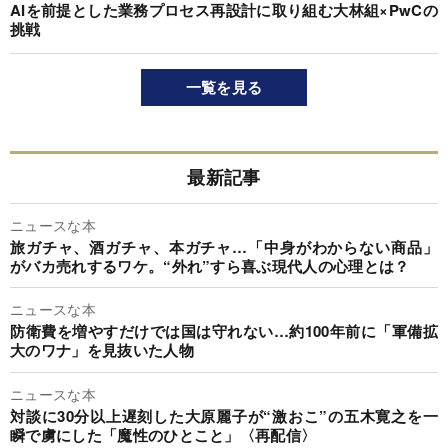
AIを前提とした業務プロセス再設計に取り組む大林組×PwCの
挑戦
一覧を見る
最新記事
ニュースな本
旅ガチャ、酒ガチャ、本ガチャ…「中身がわからない商品」
がバカ売れするワケ。“外れ”すら喜ぶ現代人の心理とは？
ニュースな本
防衛費を増やすだけでは国は守れない…約100年前に「軍備拡
大のワナ」を見抜いた人物
ニュースな本
対談に30分以上遅刻した大原麗子が“激おこ”の五木寛之を一
瞬で虜にした「魔性のひとこと」〈再配信〉