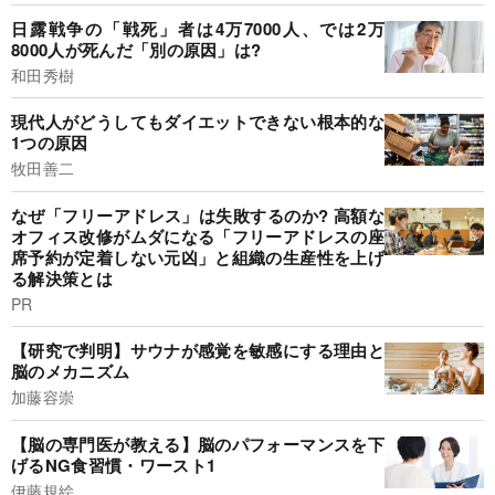
日露戦争の「戦死」者は4万7000人、では2万
8000人が死んだ「別の原因」は?
和田秀樹
現代人がどうしてもダイエットできない根本的な
1つの原因
牧田善二
なぜ「フリーアドレス」は失敗するのか? 高額な
オフィス改修がムダになる「フリーアドレスの座
席予約が定着しない元凶」と組織の生産性を上げ
る解決策とは
PR
【研究で判明】サウナが感覚を敏感にする理由と
脳のメカニズム
加藤容崇
【脳の専門医が教える】脳のパフォーマンスを下
げるNG食習慣・ワースト1
伊藤規絵