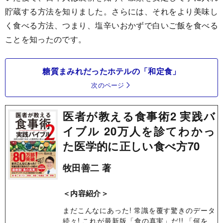
貯蔵する方法を知りました。さらには、それをより美味し
く食べる方法、つまり、塩辛いおかずで白いご飯を食べる
ことを知ったのです。
糖質まみれだったホテルの「和定食」
次のページ
医者が教える食事術2 実践バ
イブル 20万人を診てわかっ
た医学的に正しい食べ方70
牧田善二 著
＜内容紹介＞
まだこんなにあった! 常識を覆す驚きのデータ
続々! これが最新版「食の真実」だ!! 「何を、