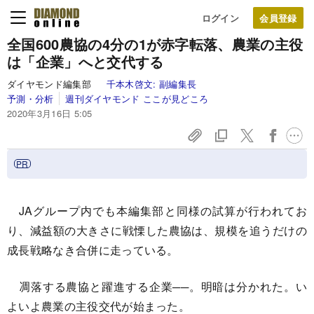
ログイン
全国600農協の4分の1が赤字転落、農業の主役
は「企業」へと交代する
ダイヤモンド編集部
千本木啓文:
副編集長
予測・分析
週刊ダイヤモンド ここが見どころ
2020年3月16日 5:05
JAグループ内でも本編集部と同様の試算が行われてお
り、減益額の大きさに戦慄した農協は、規模を追うだけの
成長戦略なき合併に走っている。
凋落する農協と躍進する企業──。明暗は分かれた。い
よいよ農業の主役交代が始まった。