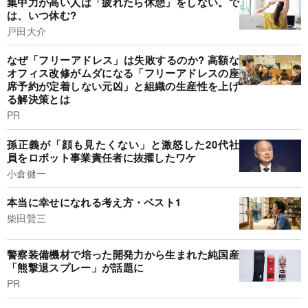
集中力が高い人は「疲れたら休憩」をしない。で
は、いつ休む?
戸田大介
なぜ「フリーアドレス」は失敗するのか? 高額な
オフィス改修がムダになる「フリーアドレスの座
席予約が定着しない元凶」と組織の生産性を上げ
る解決策とは
PR
孫正義が「顔も見たくない」と激怒した20代社
員をロボット事業責任者に抜擢したワケ
小倉健一
本当に幸せになれる考え方・ベスト1
柴田賢三
警察装備機材で培った開発力から生まれた純国産
「熊撃退スプレー」が話題に
PR