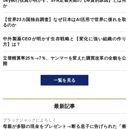
か
【世界23カ国独自調査】なぜ日本はAI活用で世界に後れを取
るのか
中外製薬CEOが明かす生存戦略と【変化に強い組織の作り
方】は？
立替精算率25％→7％、ヤンマーを変えた購買改革の全貌を公
開
一覧を見る
最新記事
ブラックジャックによろしく
母親が多額の現金をプレゼント→断る息子に告げられた「衝