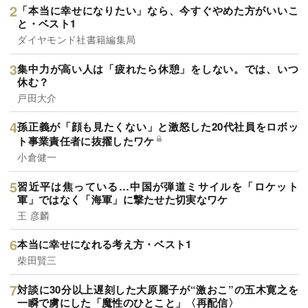
「本当に幸せになりたい」なら、今すぐやめた方がいいこ
と・ベスト1
ダイヤモンド社書籍編集局
集中力が高い人は「疲れたら休憩」をしない。では、いつ
休む？
戸田大介
孫正義が「顔も見たくない」と激怒した20代社員をロボッ
ト事業責任者に抜擢したワケ
小倉健一
習近平は焦っている…中国が弾道ミサイルを「ロケット
軍」ではなく「海軍」に撃たせた切実なワケ
王 彦麟
本当に幸せになれる考え方・ベスト1
柴田賢三
対談に30分以上遅刻した大原麗子が“激おこ”の五木寛之を
一瞬で虜にした「魔性のひとこと」〈再配信〉