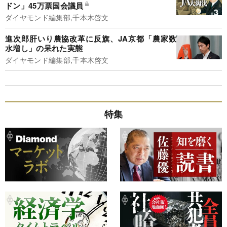
ドン」45万票国会議員
ダイヤモンド編集部,千本木啓文
進次郎肝いり農協改革に反旗、JA京都「農家数
水増し」の呆れた実態
ダイヤモンド編集部,千本木啓文
特集