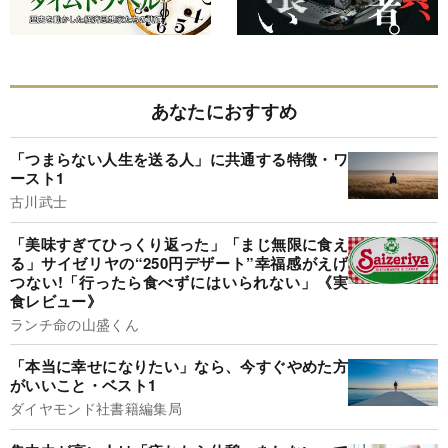
あなたにおすすめ
「つまらない人生を送る人」に共通する特徴・ワ
ースト1
古川武士
「美味すぎてひっくり返った」「まじ無限に食え
る」サイゼリヤの“250円デザート”幸福感がえげ
つない!「行ったら食べずにはいられない」《実
食レビュー》
ランチ命の山盛くん
「本当に幸せになりたい」なら、今すぐやめた方
がいいこと・ベスト1
ダイヤモンド社書籍編集局