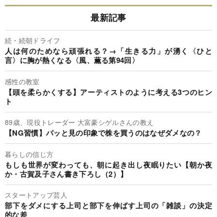
最新記事
続・続朝ドライフ
人は何のためなら頑張れる？→「生きる力」が湧く〈ひと
言〉に胸が熱くなる〈風、薫る第94回〉
感性の教室
【頭を柔らかくする】アーティストのように考える3つのヒン
ト
89歳、現役トレーダー 大富豪シゲルさんの教え
【NG習慣】パッと見の印象で株を買うのはなぜダメなの？
暮らしの信じ方
もしも世界が変わっても、朝に起き出し夜眠りたい【朝か夜
か・古賀及子さん書き下ろし（2）】
スタートアップ芸人
部下をダメにする上司と部下を伸ばす上司の「雑談」の決定
的な差