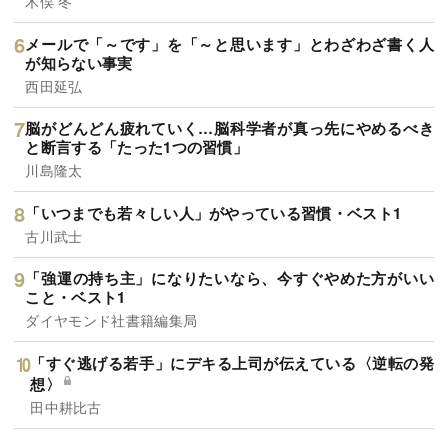
木俣 冬
メールで「～です」を「～と思います」とわざわざ書く人
が知らない事実
西田延弘
脳がどんどん疲れていく…脳科学者が真っ先にやめるべき
と断言する「たった1つの習慣」
川島隆太
「いつまでも若々しい人」がやっている習慣・ベスト1
古川武士
「強運の持ち主」になりたいなら、今すぐやめた方がいい
こと・ベスト1
ダイヤモンド社書籍編集局
「すぐ逃げる若手」にデキる上司が伝えている〈逆転の発
想〉
田中耕比古