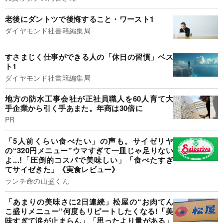
老後にダントツで後悔すること・ワースト1
ダイヤモンド社書籍編集局
すさまじく仕事ができる人の「休日の習慣」ベス
ト1
ダイヤモンド社書籍編集局
地方の防水工事会社が正社員職人を60人育て大
手企業から引く手あまた。年商は30倍に
PR
「5人前くらい食べたい」の声も。サイゼリヤ
の“320円メニュー”ウマすぎて一皿じゃ足りない
よ...!「圧倒的コスパで美味しい」「食べたすぎ
てサイゼきた」《実食レビュー》
ランチ命の山盛くん
「あまりの美味さに2日連続」松屋の“お肉てん
こ盛りメニュー”何度もリピートしたくなる!「美
味すぎて涙が止まらん」「思ったより量がある」