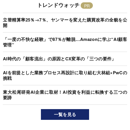
トレンドウォッチ
立替精算率25％→7％、ヤンマーを変えた購買改革の全貌を公
開
「一度の不快な経験」で87％が離脱…Amazonに学ぶ“AI顧客
管理”
AI時代の「顧客流出」の原因とCX変革の「三つの要件」
AIを前提とした業務プロセス再設計に取り組む大林組×PwCの
挑戦
東大松尾研発AI企業に取材！AI投資を利益に転換する三つの
要諦
一覧を見る