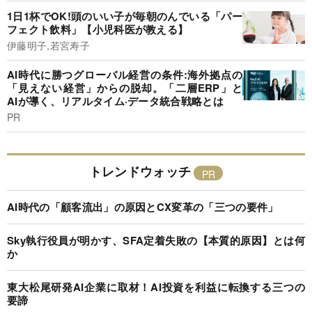
1日1杯でOK!頭のいい子が毎朝のんでいる「パー
フェクト飲料」【小児科医が教える】
伊藤明子,若宮寿子
AI時代に勝つグローバル経営の条件:海外拠点の
「見えない経営」からの脱却。「二層ERP」と
AIが導く、リアルタイム·データ統合戦略とは
PR
トレンドウォッチ
AI時代の「顧客流出」の原因とCX変革の「三つの要件」
Sky執行役員が明かす、SFA定着失敗の【本質的原因】とは何
か
東大松尾研発AI企業に取材！AI投資を利益に転換する三つの
要諦