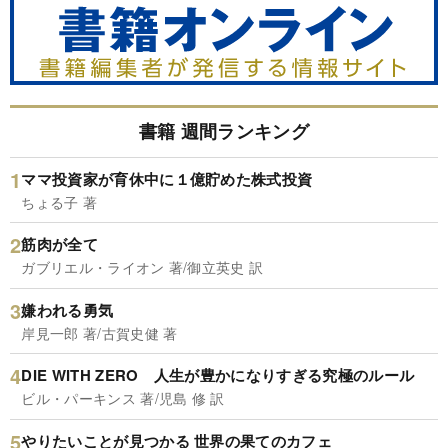
書籍 週間ランキング
ママ投資家が育休中に１億貯めた株式投資
ちょる子 著
筋肉が全て
ガブリエル・ライオン 著/御立英史 訳
嫌われる勇気
岸見一郎 著/古賀史健 著
DIE WITH ZERO 人生が豊かになりすぎる究極のルール
ビル・パーキンス 著/児島 修 訳
やりたいことが見つかる 世界の果てのカフェ