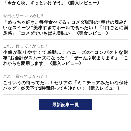
「今から秋、ずっといけそう」《購入レビュー》
今日のリーマンめし!!
「めっちゃ好き。毎年食べてる」コメダ珈琲の“幸せの塊みた
いなスイーツ”美味すぎてホールで食べたい！「1口ごとに満
足感」「コメダでいちばん美味い」《実食レビュー》
これ、買ってよかった！
小銭が取りやすくて感動…！ハニーズの“コンパクトな財
布”お会計がスムーズになった！「ぜーんぶ収まります」「こ
れからも愛用します」《購入レビュー》
これ、買ってよかった！
こういうの待ってた…！セリアの「ミニチュアみたいな保冷
バッグ」炎天下で2時間経っても冷たい！《購入レビュー》
最新記事一覧