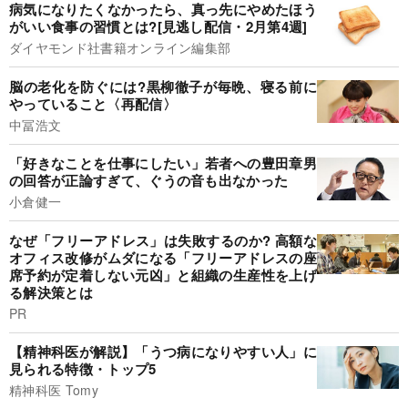
病気になりたくなかったら、真っ先にやめたほう
がいい食事の習慣とは?[見逃し配信・2月第4週]
ダイヤモンド社書籍オンライン編集部
脳の老化を防ぐには?黒柳徹子が毎晩、寝る前に
やっていること〈再配信〉
中冨浩文
「好きなことを仕事にしたい」若者への豊田章男
の回答が正論すぎて、ぐうの音も出なかった
小倉健一
なぜ「フリーアドレス」は失敗するのか? 高額な
オフィス改修がムダになる「フリーアドレスの座
席予約が定着しない元凶」と組織の生産性を上げ
る解決策とは
PR
【精神科医が解説】「うつ病になりやすい人」に
見られる特徴・トップ5
精神科医 Tomy