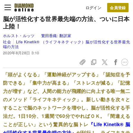
ログイン
脳が活性化する世界最先端の方法、ついに日本
上陸！
ホルスト・ルッツ
繁田香織:
翻訳家
社会
Life Kinetik® （ライフキネティック）脳が活性化する世界最先
端の方法
2020年8月28日 3:10
「頭がよくなる」「運動神経がアップする」「認知症を予
防できる」「集中力が高まる」「ストレスが減る」「記憶
力が増す」など、人間の能力が飛躍的に向上する唯一無二
のメソッド「ライフキネティック」。新しい動きを次々と
することで脳のネットワークを増やし、脳が活性化する手
法だ。1日10分、1週間で60分でやればＯＫ。「間違える
ことが正しい」という驚異的な脳トレ
『Life Kinetik® 脳
が活性化する世界最先端の方法』
が刊行！ ライフキネテ