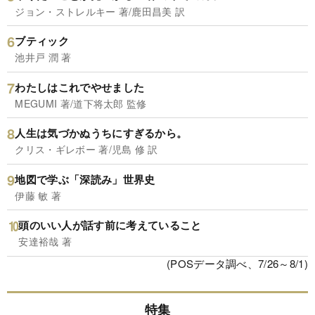
ジョン・ストレルキー 著/鹿田昌美 訳
ブティック
池井戸 潤 著
わたしはこれでやせました
MEGUMI 著/道下将太郎 監修
人生は気づかぬうちにすぎるから。
クリス・ギレボー 著/児島 修 訳
地図で学ぶ「深読み」世界史
伊藤 敏 著
頭のいい人が話す前に考えていること
安達裕哉 著
(POSデータ調べ、7/26～8/1)
特集