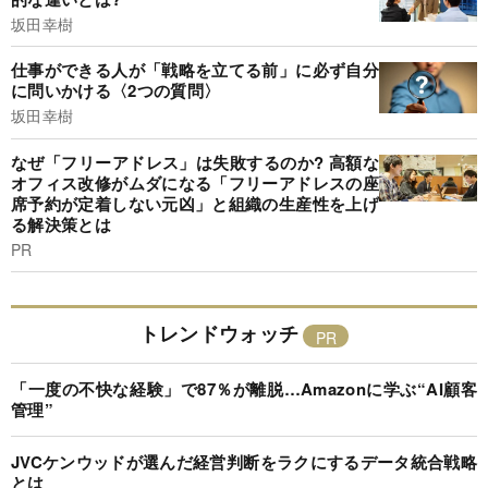
坂田幸樹
仕事ができる人が「戦略を立てる前」に必ず自分
に問いかける〈2つの質問〉
坂田幸樹
なぜ「フリーアドレス」は失敗するのか? 高額な
オフィス改修がムダになる「フリーアドレスの座
席予約が定着しない元凶」と組織の生産性を上げ
る解決策とは
PR
トレンドウォッチ
「一度の不快な経験」で87％が離脱…Amazonに学ぶ“AI顧客
管理”
JVCケンウッドが選んだ経営判断をラクにするデータ統合戦略
とは