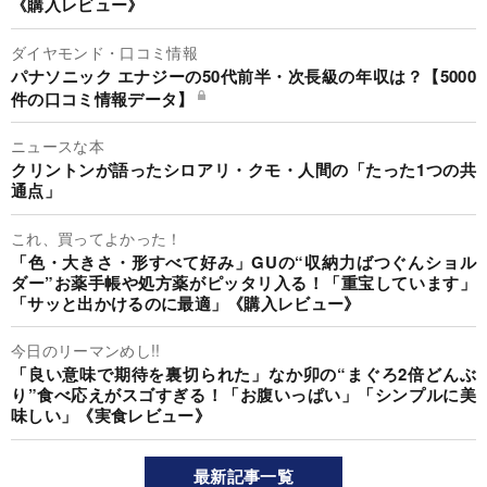
《購入レビュー》
ダイヤモンド・口コミ情報
パナソニック エナジーの50代前半・次長級の年収は？【5000
件の口コミ情報データ】
ニュースな本
クリントンが語ったシロアリ・クモ・人間の「たった1つの共
通点」
これ、買ってよかった！
「色・大きさ・形すべて好み」GUの“収納力ばつぐんショル
ダー”お薬手帳や処方薬がピッタリ入る！「重宝しています」
「サッと出かけるのに最適」《購入レビュー》
今日のリーマンめし!!
「良い意味で期待を裏切られた」なか卯の“まぐろ2倍どんぶ
り”食べ応えがスゴすぎる！「お腹いっぱい」「シンプルに美
味しい」《実食レビュー》
最新記事一覧