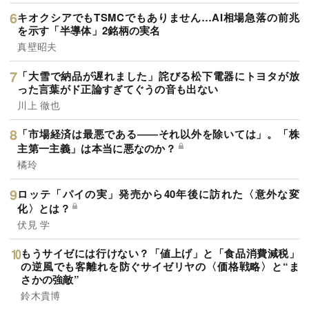
キオクシアでもTSMCでもありません…AI相場急落の前兆
を示す「半導体」2銘柄の実名
真壁昭夫
「大雪で納品が遅れました」詫びる松下電器にトヨタが放
った言葉がド正論すぎてぐうの音も出ない
川上 徹也
「市場経済は最悪である――それ以外を除いては」。「株
主第一主義」は本当に悪なのか？
橘玲
ロッテ「パイの実」発売から40年後に訪れた〈意外な変
化〉とは？
伏見 学
もうサイゼには行けない？「値上げ」と「食品消費減税」
の逆風でも客離れを防ぐサイゼリヤの〈価格戦略〉と“ま
さかの強敵”
鈴木貴博