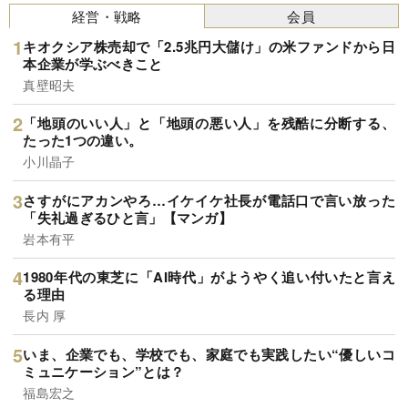
経営・戦略
会員
キオクシア株売却で「2.5兆円大儲け」の米ファンドから日
本企業が学ぶべきこと
真壁昭夫
「地頭のいい人」と「地頭の悪い人」を残酷に分断する、
たった1つの違い。
小川晶子
さすがにアカンやろ…イケイケ社長が電話口で言い放った
「失礼過ぎるひと言」【マンガ】
岩本有平
1980年代の東芝に「AI時代」がようやく追い付いたと言え
る理由
長内 厚
いま、企業でも、学校でも、家庭でも実践したい“優しいコ
ミュニケーション”とは？
福島宏之