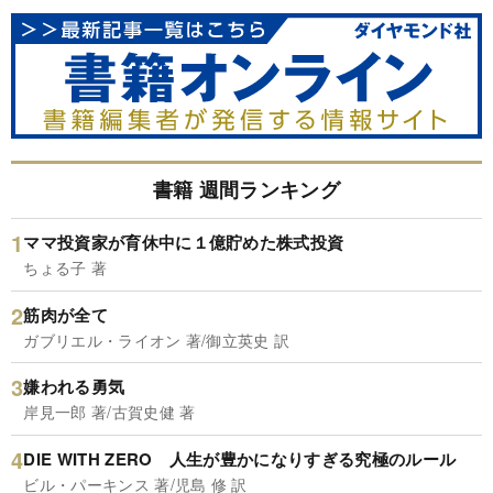
書籍 週間ランキング
ママ投資家が育休中に１億貯めた株式投資
ちょる子 著
筋肉が全て
ガブリエル・ライオン 著/御立英史 訳
嫌われる勇気
岸見一郎 著/古賀史健 著
DIE WITH ZERO 人生が豊かになりすぎる究極のルール
ビル・パーキンス 著/児島 修 訳