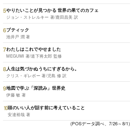
やりたいことが見つかる 世界の果てのカフェ
ジョン・ストレルキー 著/鹿田昌美 訳
ブティック
池井戸 潤 著
わたしはこれでやせました
MEGUMI 著/道下将太郎 監修
人生は気づかぬうちにすぎるから。
クリス・ギレボー 著/児島 修 訳
地図で学ぶ「深読み」世界史
伊藤 敏 著
頭のいい人が話す前に考えていること
安達裕哉 著
(POSデータ調べ、7/26～8/1)