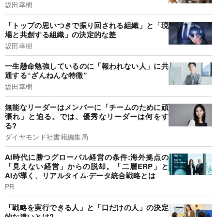
坂田幸樹
「トップの思いつきで振り回される組織」と「現
場と共創する組織」の決定的な差
坂田幸樹
一生懸命勉強しているのに「報われない人」に共
通する“ざんねんな特徴”
坂田幸樹
無能なリーダーはメンバーに「チームのために頑
張れ」と迫る。では、優秀なリーダーは何をす
る?
ダイヤモンド社書籍編集局
AI時代に勝つグローバル経営の条件:海外拠点の
「見えない経営」からの脱却。「二層ERP」と
AIが導く、リアルタイム·データ統合戦略とは
PR
「戦略を実行できる人」と「口だけの人」の決定
的な違いとは?