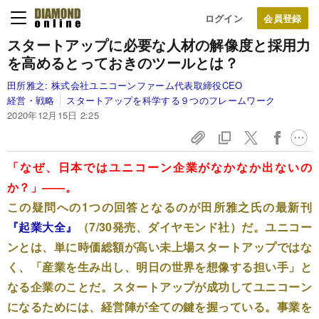
ログイン
スタートアップに必要な
人材の解像度と採用力
を高める
とっておきのツールとは？
田所雅之:
株式会社ユニコーンファーム代表取締役CEO
経営・戦略
スタートアップを科学する９つのフレームワーク
2020年12月15日 2:25
「なぜ、日本ではユニコーン企業がなかなか出ないの
か？」――。
この疑問への1つの回答となるのが田所雅之氏の最新刊
『起業大全』
（7/30発売、ダイヤモンド社）だ。ユニコー
ンとは、単に時価総額が高い未上場スタートアップではな
く、「産業を生み出し、明日の世界を想像する担い手」と
なる企業のことだ。スタートアップが成功してユニコーン
になるためには、経営陣が全ての鍵を握っている。事業を