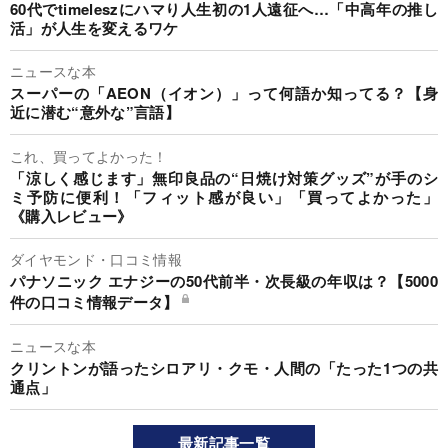
60代でtimeleszにハマり人生初の1人遠征へ…「中高年の推し
活」が人生を変えるワケ
ニュースな本
スーパーの「AEON（イオン）」って何語か知ってる？【身
近に潜む“意外な”言語】
これ、買ってよかった！
「涼しく感じます」無印良品の“日焼け対策グッズ”が手のシ
ミ予防に便利！「フィット感が良い」「買ってよかった」
《購入レビュー》
ダイヤモンド・口コミ情報
パナソニック エナジーの50代前半・次長級の年収は？【5000
件の口コミ情報データ】
ニュースな本
クリントンが語ったシロアリ・クモ・人間の「たった1つの共
通点」
最新記事一覧