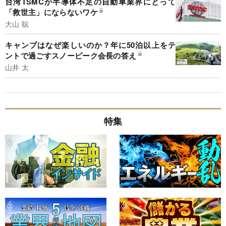
台湾TSMCが半導体不足の自動車業界にとって
「救世主」にならないワケ
大山 聡
キャンプはなぜ楽しいのか？年に50泊以上をテ
ントで過ごすスノーピーク会長の答え
山井 太
特集