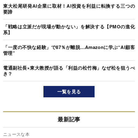
東大松尾研発AI企業に取材！AI投資を利益に転換する三つの
要諦
「戦略は立派だが現場が動かない」を解決する【PMOの進化
系】
「一度の不快な経験」で87％が離脱…Amazonに学ぶ“AI顧客
管理”
電通副社長×東大教授が語る「利益の松竹梅」なぜ松を狙うべ
き？
一覧を見る
最新記事
ニュースな本