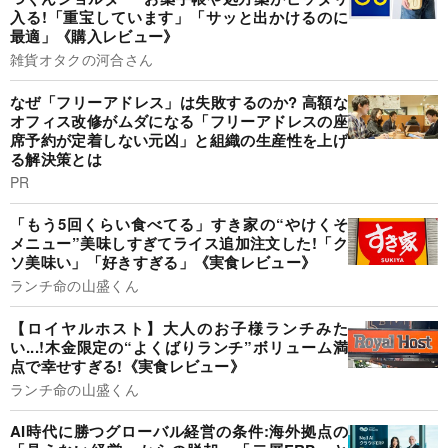
入る!「重宝しています」「サッと出かけるのに
最適」《購入レビュー》
雑貨オタクの河合さん
なぜ「フリーアドレス」は失敗するのか? 高額な
オフィス改修がムダになる「フリーアドレスの座
席予約が定着しない元凶」と組織の生産性を上げ
る解決策とは
PR
「もう5回くらい食べてる」すき家の“やけくそ
メニュー”美味しすぎてライス追加注文した!「ク
ソ美味い」「好きすぎる」《実食レビュー》
ランチ命の山盛くん
【ロイヤルホスト】大人のお子様ランチみた
い...!木金限定の“よくばりランチ”ボリューム満
点で幸せすぎる!《実食レビュー》
ランチ命の山盛くん
AI時代に勝つグローバル経営の条件:海外拠点の