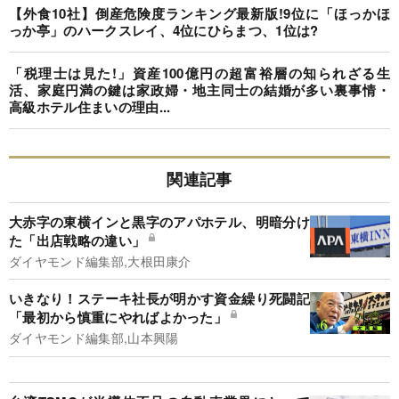
【外食10社】倒産危険度ランキング最新版!9位に「ほっかほ
っか亭」のハークスレイ、4位にひらまつ、1位は?
「税理士は見た!」資産100億円の超富裕層の知られざる生
活、家庭円満の鍵は家政婦・地主同士の結婚が多い裏事情・
高級ホテル住まいの理由...
関連記事
大赤字の東横インと黒字のアパホテル、明暗分け
た「出店戦略の違い」
ダイヤモンド編集部,大根田康介
いきなり！ステーキ社長が明かす資金繰り死闘記
「最初から慎重にやればよかった」
ダイヤモンド編集部,山本興陽