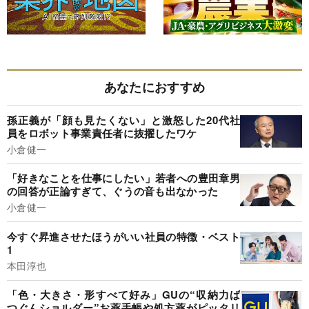
あなたにおすすめ
孫正義が「顔も見たくない」と激怒した20代社
員をロボット事業責任者に抜擢したワケ
小倉健一
「好きなことを仕事にしたい」若者への豊田章男
の回答が正論すぎて、ぐうの音も出なかった
小倉健一
今すぐ昇進させたほうがいい社員の特徴・ベスト
1
本田淳也
「色・大きさ・形すべて好み」GUの“収納力ば
つぐんショルダー”お薬手帳や処方薬がピッタリ