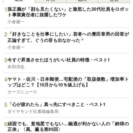
孫正義が「顔も見たくない」と激怒した20代社員をロボッ
ト事業責任者に抜擢したワケ
小倉健一
「好きなことを仕事にしたい」若者への豊田章男の回答が
正論すぎて、ぐうの音も出なかった
小倉健一
今すぐ昇進させたほうがいい社員の特徴・ベスト1
本田淳也
ヤマト・佐川・日本郵便…宅配便の「取扱個数」増加率ト
ップはどこ？【10月から10％値上げも】
カーゴニュース
「心が疲れたら」真っ先にすべきこと・ベスト1
ダイヤモンド社書籍編集局
頑固でも、意地悪でもない…融通が利かない人の「納得の
正体」〈風、薫る第95回〉