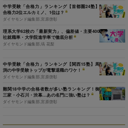
中学受験「合格力」ランキング【首都圏24塾】
合格力2位エルカミノ、1位は？
ダイヤモンド編集部,宮原啓彰
理系大学62校の「最新実力」、偏差値・主要400
社就職率・大学院進学率で徹底分析
ダイヤモンド編集部,塙 花梨
中学受験「合格力」ランキング【関西15塾】馬
渕の中学受験トップが電撃退職のワケ！
ダイヤモンド編集部,宮原啓彰
難関18中学の合格者数が多い塾ランキング！御
三家・小石川・渋幕…あの名門に強い塾は？
ダイヤモンド編集部,宮原啓彰