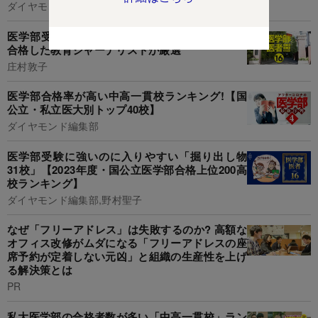
ダイヤモンド編集部,宮原啓彰
医学部受験向け予備校11選、子どもが医学部に
合格した教育ジャーナリストが厳選
庄村敦子
医学部合格率が高い中高一貫校ランキング!【国
公立・私立医大別トップ40校】
ダイヤモンド編集部
医学部受験に強いのに入りやすい「掘り出し物
31校」【2023年度・国公立医学部合格上位200高
校ランキング】
ダイヤモンド編集部,野村聖子
なぜ「フリーアドレス」は失敗するのか? 高額な
オフィス改修がムダになる「フリーアドレスの座
席予約が定着しない元凶」と組織の生産性を上げ
る解決策とは
PR
私大医学部の合格者数が多い「中高一貫校」ラン