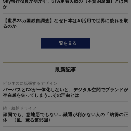
Sky執行役員が明かす、SFA定着失敗の【本質的原因】とは何
か
【世界23カ国独自調査】なぜ日本はAI活用で世界に後れを取
るのか
一覧を見る
最新記事
ビジネスに拡張するデザイン
パーパスとCXが一体化しないと、デジタル空間でブランドが
存在感を失ってしまう…その理由とは
続・続朝ドライフ
頑固でも、意地悪でもない…融通が利かない人の「納得の正
体」〈風、薫る第95回〉