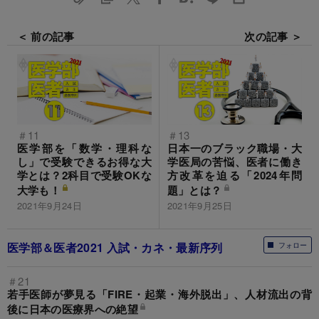
＜ 前の記事
次の記事 ＞
＃11
＃13
医学部を「数学・理科な
日本一のブラック職場・大
し」で受験できるお得な大
学医局の苦悩、医者に働き
学とは？2科目で受験OKな
方改革を迫る「2024年問
大学も！
題」とは？
2021年9月24日
2021年9月25日
医学部＆医者2021 入試・カネ・最新序列
フォロー
＃21
若手医師が夢見る「FIRE・起業・海外脱出」、人材流出の背
後に日本の医療界への絶望