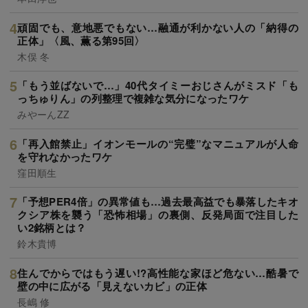
頑固でも、意地悪でもない…融通が利かない人の「納得の
正体」〈風、薫る第95回〉
木俣 冬
「もう並ばないで…」40代タイミーおじさんがミスド「も
っちゅりん」の列整理で複雑な気分になったワケ
みやーんZZ
「再入館禁止」イオンモールの“完璧”なマニュアルが人命
を守れなかったワケ
窪田順生
「予想PER4倍」の異常値も…過去最高益でも暴落したキオ
クシア株を襲う「恐怖相場」の裏側、反発局面で注目した
い2銘柄とは？
鈴木貴博
住んでからではもう遅い!?高性能な家ほど危ない…酷暑で
壁の中に広がる「見えないカビ」の正体
長嶋 修