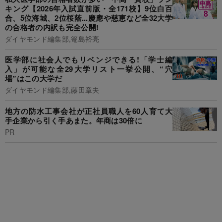
キング【2026年入試直前版・全171校】9位白百
合、5位海城、2位桜蔭...慶應や慈恵など全32大学
の合格者の内訳も完全公開!
ダイヤモンド編集部,篭島裕亮
医学部に社会人でもリベンジできる!「学士編
入」が可能な全29大学リスト一挙公開、“穴
場”はこの大学だ
ダイヤモンド編集部,藤田章夫
地方の防水工事会社が正社員職人を60人育て大
手企業から引く手あまた。年商は30倍に
PR