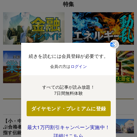
特集
続きを読むには会員登録が必要です。
会員の方は
ログイン
すべての記事が読み放題！
7日間無料体験
あなたにおすすめ
ダイヤモンド・プレミアムに登録
【小・中学受験】東大理3に麻布や聖光学院と並
ぶ合格者を輩出!卒業生の約3分の1が医学部を目
最大1万円割引キャンペーン実施中！
指す伝統男子校・暁星の強さの理由とは?
詳細はこちら