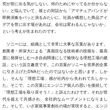
究が世に出る気がしない。何のためにやってるか分からな
い」と悩んでいて、彼との対話から「アマチュアバンドが
即興演奏をパッと演るみたいに、社員が構想した商品アイ
デアを世に出す場があれば、会社は変わるんじゃないか」
という考えが生まれたのです。
ソニーには、組織として非常に大事な言葉があります。
創業者・井深大による「真面目なる技術者の技能を、最高
度に発揮せしむべき自由闊達にして愉快なる理想工場の建
設」という設立趣意です。この言葉がソニーを世界的企業
に引き上げたDNAだったのではないかと思います。しか
し、そんな「理想工場」感が社内から失われて久しかっ
た。そこで、この言葉にエンジニア個人の思いを接続して
「理想工場を取り戻そう！」と訴えたわけです。それが世
代を超えて共感され、全社的なムーブメントになりまし
た。そして、いざ新規事業創出の場が実現すると、エンジ