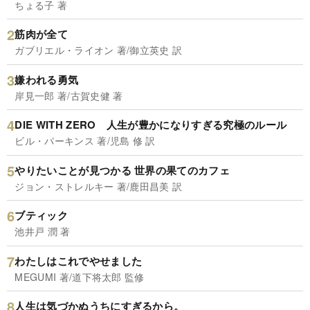
ちょる子 著
筋肉が全て
ガブリエル・ライオン 著/御立英史 訳
嫌われる勇気
岸見一郎 著/古賀史健 著
DIE WITH ZERO 人生が豊かになりすぎる究極のルール
ビル・パーキンス 著/児島 修 訳
やりたいことが見つかる 世界の果てのカフェ
ジョン・ストレルキー 著/鹿田昌美 訳
ブティック
池井戸 潤 著
わたしはこれでやせました
MEGUMI 著/道下将太郎 監修
人生は気づかぬうちにすぎるから。