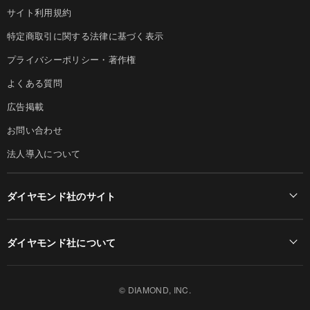
サイト利用規約
特定商取引に関する法律に基づく表示
プライバシーポリシー・著作権
よくある質問
広告掲載
お問い合わせ
法人導入について
ダイヤモンド社のサイト
Diamond Online(English)
ダイヤモンド社について
週刊ダイヤモンド
ダイヤモンド社TOP
DIAMONDハーバード・ビジネス・レビュー
© DIAMOND, INC.
会社概要
ダイヤモンドZAi（デジタル版）