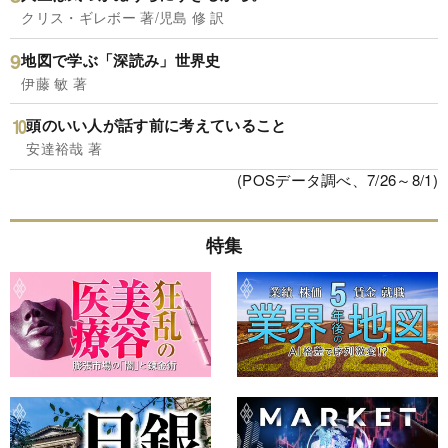
クリス・ギレボー 著/児島 修 訳
地図で学ぶ「深読み」世界史
伊藤 敏 著
頭のいい人が話す前に考えていること
安達裕哉 著
(POSデータ調べ、7/26～8/1)
特集