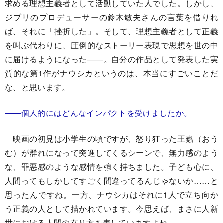
求める理想主義者として活動していた人でした。しかし、
ジブリのプロデューサーの鈴木敏夫さんの言葉を借りれ
ば、それに「挫折した」。そして、理想主義者として正義
を叫ぶ代わりに、圧倒的なストーリー表現で思想を世の中
に届けるようになった――。自分の作品として発表した実
質的な第1作がナウシカというのは、本当にすごいことだ
な、と思います。
――
個人的にはどんなインパクトを受けましたか。
映画の初見は小学生の頃ですが、怒り狂った王蟲（おう
む）が群れになって突進してくるシーンで、無力感のよう
な、罪悪感のような感情を強く持ちました。子ども心に、
人間ってもしかしてすごく間違ってるんじゃないか……と
思ったんですね。一方、ナウシカはそれに1人で立ち向か
う正義の人として描かれています。今思えば、まさに人新
世における人間の在り方を表していますよね。