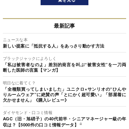
最新記事
ニュースな本
新しい提案に「抵抗する人」をあっさり動かす方法
ブラックジャックによろしく
「私は被害者なのよ」差別的発言を叫ぶ“被害女性”を一刀両
断した医師の言葉【マンガ】
明日なに着てく？
「全種類買ってしまいました」ユニクロ×サンリオの“ひんや
りルームウェア”に絶賛の声「とにかく超可愛い」「部屋着に
欠かせません」《購入レビュー》
ダイヤモンド・口コミ情報
AGC（旧・旭硝子）の40代前半・シニアマネージャー級の年
収は？【5000件の口コミ情報データ】