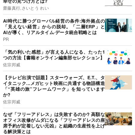
幸せの見つけ方とは?
齋藤真行,さいとう れい
AI時代に勝つグローバル経営の条件:海外拠点の
「見えない経営」からの脱却。「二層ERP」と
AIが導く、リアルタイム·データ統合戦略とは
PR
「気の利いた感想」が言える人になる、たった1
つの方法【書籍オンライン編集部セレクション】
佐宗邦威
【テレビ出演で話題】スターウォーズ、E.T.、タ
イタニック...メガヒット映画に共通する物語構造
「“英雄の旅”フレームワーク」を知っています
か?
佐宗邦威
なぜ「フリーアドレス」は失敗するのか? 高額な
オフィス改修がムダになる「フリーアドレスの座
席予約が定着しない元凶」と組織の生産性を上げ
る解決策とは