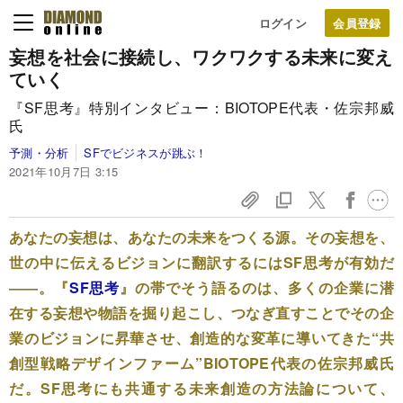
ログイン
妄想を社会に接続し、ワクワクする未来に変え
ていく
『SF思考』特別インタビュー：BIOTOPE代表・佐宗邦威
氏
予測・分析
SFでビジネスが跳ぶ！
2021年10月7日 3:15
あなたの妄想は、あなたの未来をつくる源。その妄想を、
世の中に伝えるビジョンに翻訳するにはSF思考が有効だ
――。『
SF思考
』の帯でそう語るのは、多くの企業に潜
在する妄想や物語を掘り起こし、つなぎ直すことでその企
業のビジョンに昇華させ、創造的な変革に導いてきた“共
創型戦略デザインファーム”BIOTOPE代表の佐宗邦威氏
だ。SF思考にも共通する未来創造の方法論について、