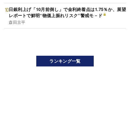
日銀利上げ「10月前倒し」で金利終着点は1.75％か、展望
レポートで鮮明“物価上振れリスク”警戒モ－ド
森田京平
ランキング一覧