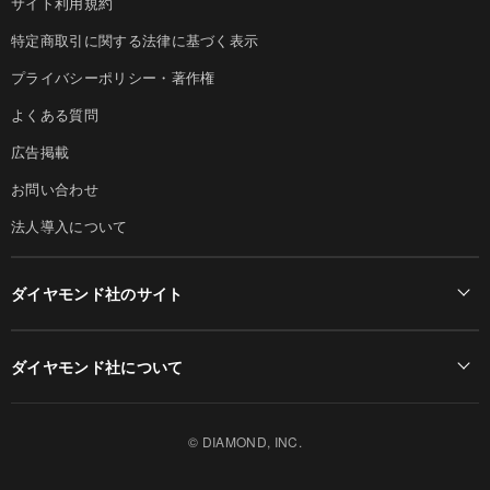
サイト利用規約
特定商取引に関する法律に基づく表示
プライバシーポリシー・著作権
よくある質問
広告掲載
お問い合わせ
法人導入について
ダイヤモンド社のサイト
Diamond Online(English)
ダイヤモンド社について
週刊ダイヤモンド
ダイヤモンド社TOP
DIAMONDハーバード・ビジネス・レビュー
© DIAMOND, INC.
会社概要
ダイヤモンドZAi（デジタル版）