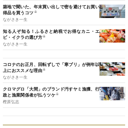
築地で聞いた、年末買い出しで密を避けてお買い
得品を買うコツ
ながさき一生
知る人ぞ知る！ふるさと納税でお得なカニ・エ
ビ・イクラの選び方
ながさき一生
コロナのお正月、回転ずしで「寒ブリ」が例年以
上におススメな理由
ながさき一生
クロマグロ「大間」のブランド汚すヤミ漁獲、行
政と漁業関係者が払うツケ
樫原弘志