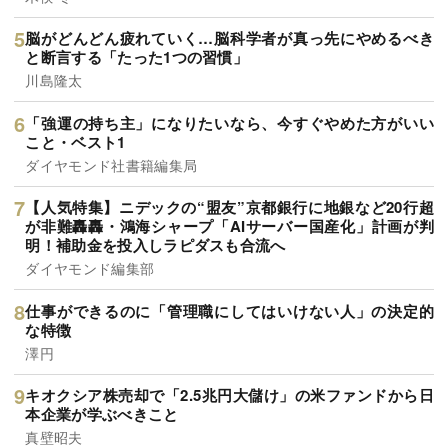
脳がどんどん疲れていく…脳科学者が真っ先にやめるべき
と断言する「たった1つの習慣」
川島隆太
「強運の持ち主」になりたいなら、今すぐやめた方がいい
こと・ベスト1
ダイヤモンド社書籍編集局
【人気特集】ニデックの“盟友”京都銀行に地銀など20行超
が非難轟轟・鴻海シャープ「AIサーバー国産化」計画が判
明！補助金を投入しラピダスも合流へ
ダイヤモンド編集部
仕事ができるのに「管理職にしてはいけない人」の決定的
な特徴
澤円
キオクシア株売却で「2.5兆円大儲け」の米ファンドから日
本企業が学ぶべきこと
真壁昭夫