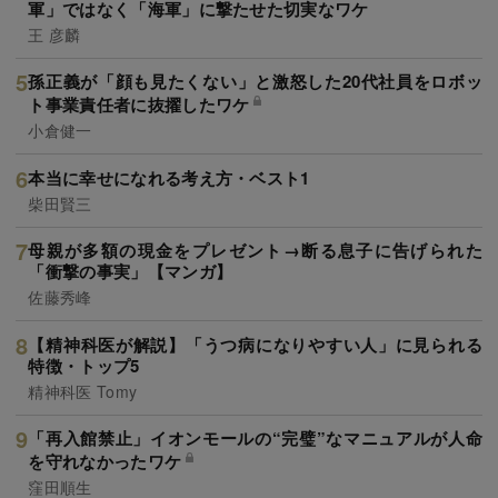
軍」ではなく「海軍」に撃たせた切実なワケ
王 彦麟
孫正義が「顔も見たくない」と激怒した20代社員をロボッ
ト事業責任者に抜擢したワケ
小倉健一
本当に幸せになれる考え方・ベスト1
柴田賢三
母親が多額の現金をプレゼント→断る息子に告げられた
「衝撃の事実」【マンガ】
佐藤秀峰
【精神科医が解説】「うつ病になりやすい人」に見られる
特徴・トップ5
精神科医 Tomy
「再入館禁止」イオンモールの“完璧”なマニュアルが人命
を守れなかったワケ
窪田順生