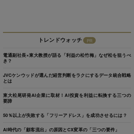
トレンドウォッチ
電通副社長×東大教授が語る「利益の松竹梅」なぜ松を狙うべ
き？
JVCケンウッドが選んだ経営判断をラクにするデータ統合戦略
とは
東大松尾研発AI企業に取材！AI投資を利益に転換する三つの
要諦
50％以上が失敗する「フリーアドレス」を成功させるには？
AI時代の「顧客流出」の原因とCX変革の「三つの要件」