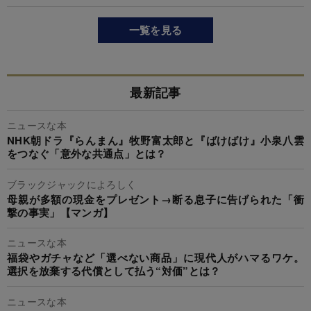
一覧を見る
最新記事
ニュースな本
NHK朝ドラ『らんまん』牧野富太郎と『ばけばけ』小泉八雲
をつなぐ「意外な共通点」とは？
ブラックジャックによろしく
母親が多額の現金をプレゼント→断る息子に告げられた「衝
撃の事実」【マンガ】
ニュースな本
福袋やガチャなど「選べない商品」に現代人がハマるワケ。
選択を放棄する代償として払う“対価”とは？
ニュースな本