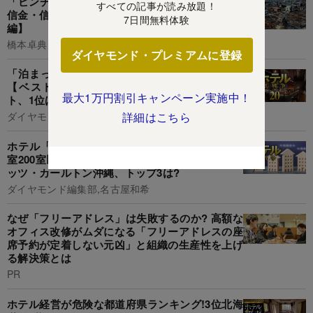
「ピンチをチャンスに」こそ復興の本質、地銀&
すべての記事が読み放題！
信金・信組が直面した能登半島地震のリアル【後
7日間無料体験
編】
橋本卓典
ダイヤモンド・プレミアムに登録
「泊まってよかった」ホテル・旅館ランキング
【ベスト10】5位帝国ホテル、3位星野リゾー
最大1万円割引キャンペーン実施中！
ト、1位は?
詳細はこちら
ダイヤモンド編集部,堀内 亮
ホテル「客室単価」ランキング【トップ60・客
室200室以下】5位ホテル雅叙園東京、4位ザ・リ
ッツ・カールトン沖縄、トップ3は?
ダイヤモンド編集部,名古屋和希
なぜ「フリーアドレス」は失敗するのか? 高額な
オフィス改修がムダになる「フリーアドレスの座
席予約が定着しない元凶」と組織の生産性を上げ
る解決策とは
PR
ホテル経営が危険な都道府県ランキング!3位北海