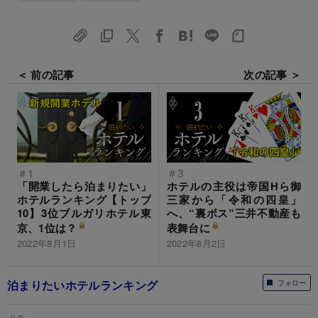
＜ 前の記事
次の記事 ＞
＃1
＃3
「開業したら泊まりたい」
ホテルの主役は帝国Hら御
ホテルランキング【トップ
三家から「令和の四皇」
10】3位ブルガリホテル東
へ、“裏ボス”三井不動産も
京、1位は？
表舞台に
2022年8月1日
2022年8月2日
泊まりたいホテルランキング
フォロー