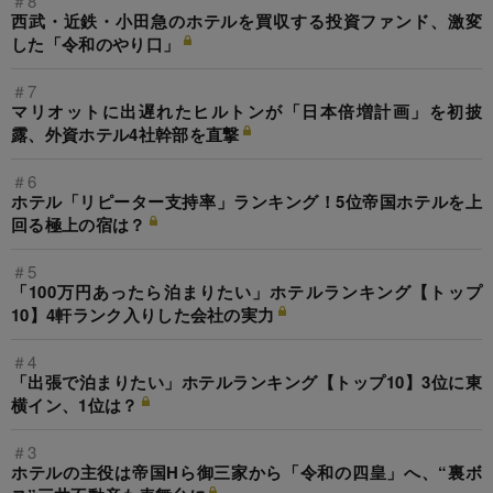
＃8
西武・近鉄・小田急のホテルを買収する投資ファンド、激変
した「令和のやり口」
＃7
マリオットに出遅れたヒルトンが「日本倍増計画」を初披
露、外資ホテル4社幹部を直撃
＃6
ホテル「リピーター支持率」ランキング！5位帝国ホテルを上
回る極上の宿は？
＃5
「100万円あったら泊まりたい」ホテルランキング【トップ
10】4軒ランク入りした会社の実力
＃4
「出張で泊まりたい」ホテルランキング【トップ10】3位に東
横イン、1位は？
＃3
ホテルの主役は帝国Hら御三家から「令和の四皇」へ、“裏ボ