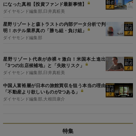
になった真相【投資ファンド最新事情】
ダイヤモンド編集部,臼井真粧美
星野リゾートと森トラストの内部データ分析で判
明！ホテル業界真の「勝ち組・負け組」
ダイヤモンド編集部
星野リゾート代表が赤裸々激白！米国本土進出
「3つの出店候補地」と「失敗リスク」
ダイヤモンド編集部,臼井真粧美
中国人富裕層が日本の旅館買収を狙う本当の理由
「不動産より欲しいものが2つある」
ダイヤモンド編集部,大根田康介
特集