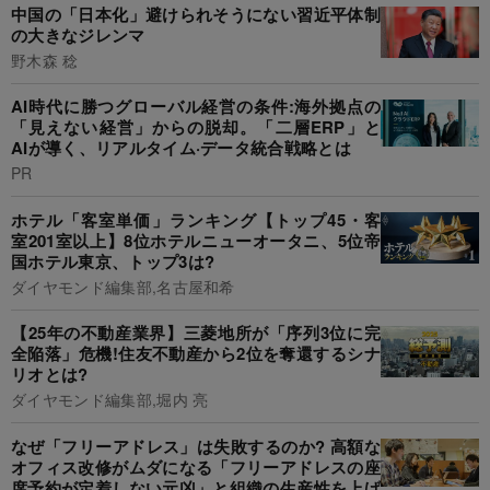
中国の「日本化」避けられそうにない習近平体制
の大きなジレンマ
野木森 稔
AI時代に勝つグローバル経営の条件:海外拠点の
「見えない経営」からの脱却。「二層ERP」と
AIが導く、リアルタイム·データ統合戦略とは
PR
ホテル「客室単価」ランキング【トップ45・客
室201室以上】8位ホテルニューオータニ、5位帝
国ホテル東京、トップ3は?
ダイヤモンド編集部,名古屋和希
【25年の不動産業界】三菱地所が「序列3位に完
全陥落」危機!住友不動産から2位を奪還するシナ
リオとは?
ダイヤモンド編集部,堀内 亮
なぜ「フリーアドレス」は失敗するのか? 高額な
オフィス改修がムダになる「フリーアドレスの座
席予約が定着しない元凶」と組織の生産性を上げ