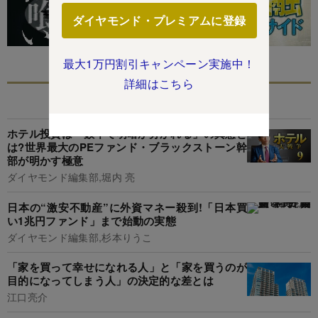
ダイヤモンド・プレミアムに登録
最大1万円割引キャンペーン実施中！
詳細はこちら
あなたにおすすめ
ホテル投資は「数年で明暗が分かれる」の真意と
は?世界最大のPEファンド・ブラックストーン幹
部が明かす極意
ダイヤモンド編集部,堀内 亮
日本の“激安不動産”に外資マネー殺到!「日本買
い1兆円ファンド」まで始動の実態
ダイヤモンド編集部,杉本りうこ
「家を買って幸せになれる人」と「家を買うのが
目的になってしまう人」の決定的な差とは
江口亮介