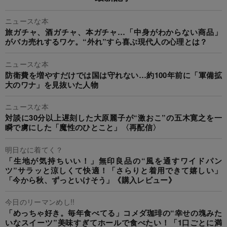
ニュースな本
旅ガチャ、酒ガチャ、本ガチャ…「中身がわからない商品」
がバカ売れするワケ。“外れ”すら喜ぶ現代人の心理とは？
ニュースな本
防衛費を増やすだけでは国は守れない…約100年前に「軍備拡
大のワナ」を見抜いた人物
ニュースな本
対談に30分以上遅刻した大原麗子が“激おこ”の五木寛之を一
瞬で虜にした「魔性のひとこと」〈再配信〉
明日なに着てく？
「生地が気持ちいい！」無印良品の“風を通すワイドパン
ツ”サラッと涼しくて快適！「さらりと着用できて嬉しい」
「今から秋、ずっといけそう」《購入レビュー》
今日のリーマンめし!!
「めっちゃ好き。毎年食べてる」コメダ珈琲の“幸せの塊みた
いなスイーツ”美味すぎてホールで食べたい！「1口ごとに満