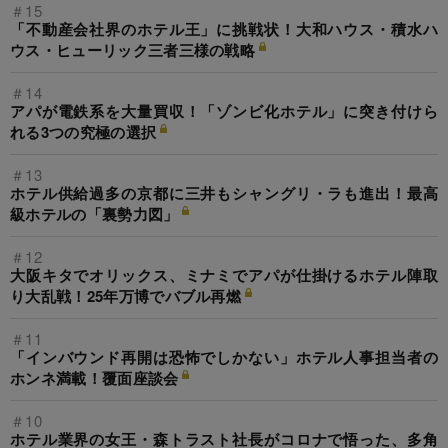
＃15
「不動産会社界のホテル王」に挑戦状！大和ハウス・積水ハ
ウス・ヒューリック三者三様の戦略
＃14
アパが電鉄系を大量買収！「ゾンビ化ホテル」に突き付けら
れる3つの究極の選択
＃13
ホテル供給過多の京都に三井もシャングリ・ラも進出！最高
級ホテルの「裏勢力図」
＃12
大阪キタでオリックス、ミナミでアパが仕掛けるホテル陣取
り大乱戦！25年万博でバブル再燃
＃11
「インバウンド再開は恐怖でしかない」ホテル人事担当者の
ホンネ満載！覆面座談会
＃10
ホテル業界の女王・森トラスト社長がコロナで悟った、多角