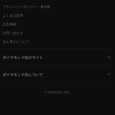
プライバシーポリシー・著作権
よくある質問
広告掲載
お問い合わせ
法人導入について
ダイヤモンド社のサイト
Diamond Online(English)
ダイヤモンド社について
週刊ダイヤモンド
ダイヤモンド社TOP
DIAMONDハーバード・ビジネス・レビュー
© DIAMOND, INC.
会社概要
ダイヤモンドZAi（デジタル版）
採用情報
書籍オンライン
お知らせ
ザイ・オンライン