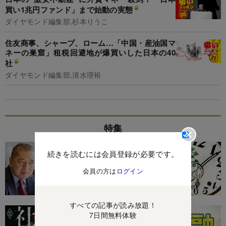
買い1兆円ファンド」まで始動の実態
ダイヤモンド編集部,杉本りうこ
住友商事、シャープ、ローム…「中国・産油国マ
ネーの巣窟」租税回避地が爆買いした日本の40
社
ダイヤモンド編集部,清水理裕
特集
続きを読むには会員登録が必要です。
会員の方は
ログイン
すべての記事が読み放題！
7日間無料体験