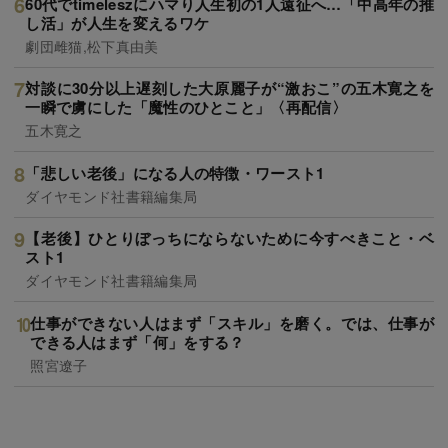
60代でtimeleszにハマり人生初の1人遠征へ…「中高年の推
し活」が人生を変えるワケ
劇団雌猫,松下真由美
対談に30分以上遅刻した大原麗子が“激おこ”の五木寛之を
一瞬で虜にした「魔性のひとこと」〈再配信〉
五木寛之
「悲しい老後」になる人の特徴・ワースト1
ダイヤモンド社書籍編集局
【老後】ひとりぼっちにならないために今すべきこと・ベ
スト1
ダイヤモンド社書籍編集局
仕事ができない人はまず「スキル」を磨く。では、仕事が
できる人はまず「何」をする？
照宮遼子