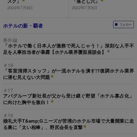
スク」
「落とし穴」
2022年7月8日
2022年7月9日
ホテルの新・覇者
フォロー
番外編
「ホテルで働く日本人が激務で死んじゃう！」深刻な人手不
足を人事担当者が暴露【ホテル業界覆面座談会】
＃18
「客室清掃スタッフ」が一流ホテルを潰す!?復調ホテル業界
に潜む見えない大問題
＃17
アパグループ新社長が父から受け継ぐ野望「ホテル寡占化」
に向けた胸中を激白！
＃16
婚礼大手T&amp;Gニーズが苦境のホテル市場で大量開業に走
る裏に「太い相棒」、野尻会長を直撃