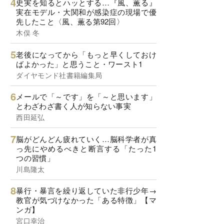
史実を知るとハッとする…『風、薫る』
実在モデル・大関和が感染症の現場で優
先したこと〈風、薫る第92回〉
木俣 冬
老後になってから「もっと早くしておけ
ばよかった」と思うこと・ワースト1
ダイヤモンド社書籍編集局
メールで「～です」を「～と思います」
とわざわざ書く人が知らない事実
西田延弘
脳がどんどん疲れていく…脳科学者が真
っ先にやめるべきと断言する「たった1
つの習慣」
川島隆太
暴行・暴言を繰り返していた非行少年→
教官が気づけなかった「ある特徴」【マ
ンガ】
宮口幸治