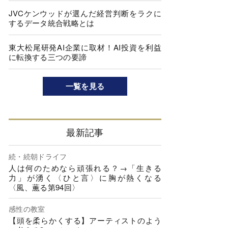
JVCケンウッドが選んだ経営判断をラクに
するデータ統合戦略とは
東大松尾研発AI企業に取材！AI投資を利益
に転換する三つの要諦
一覧を見る
最新記事
続・続朝ドライフ
人は何のためなら頑張れる？→「生きる
力」が湧く〈ひと言〉に胸が熱くなる
〈風、薫る第94回〉
感性の教室
【頭を柔らかくする】アーティストのよう