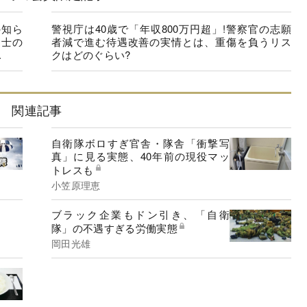
の知ら
警視庁は40歳で「年収800万円超」!警察官の志願
同士の
者減で進む待遇改善の実情とは、重傷を負うリス
.
クはどのぐらい?
関連記事
自衛隊ボロすぎ官舎・隊舎「衝撃写
真」に見る実態、40年前の現役マッ
トレスも
小笠原理恵
ブラック企業もドン引き、「自衛
隊」の不遇すぎる労働実態
岡田光雄