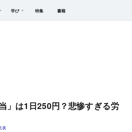
学び
特集
書籍
当」は1日250円？悲惨すぎる労
代表