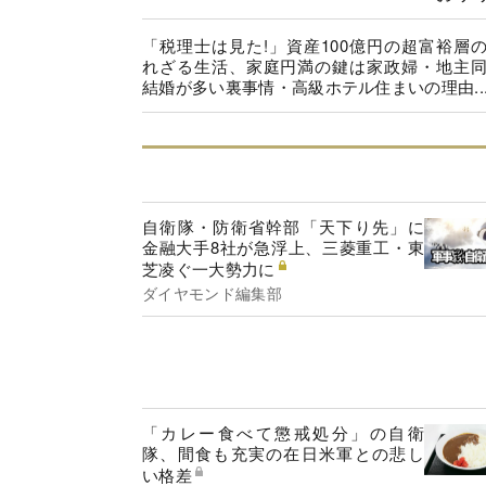
「税理士は見た!」資産100億円の超富裕層
れざる生活、家庭円満の鍵は家政婦・地主
結婚が多い裏事情・高級ホテル住まいの理由..
自衛隊・防衛省幹部「天下り先」に
金融大手8社が急浮上、三菱重工・東
芝凌ぐ一大勢力に
ダイヤモンド編集部
「カレー食べて懲戒処分」の自衛
隊、間食も充実の在日米軍との悲し
い格差