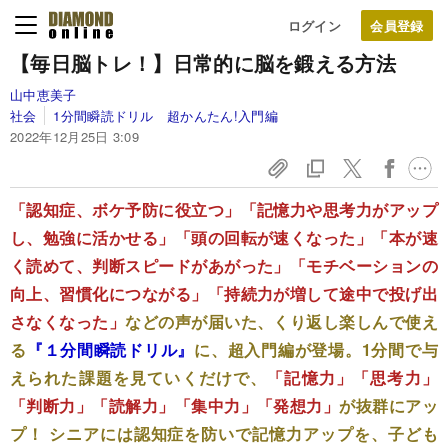
ログイン
【毎日脳トレ！】日常的に脳を鍛える方法
山中恵美子
社会
1分間瞬読ドリル 超かんたん!入門編
2022年12月25日 3:09
「認知症、ボケ予防に役立つ」「記憶力や思考力がアップ
し、勉強に活かせる」「頭の回転が速くなった」「本が速
く読めて、判断スピードがあがった」「モチベーションの
向上、習慣化につながる」「持続力が増して途中で投げ出
さなくなった」
などの声が届いた、くり返し楽しんで使え
る
『
１分間瞬読ドリル
』
に、超入門編が登場。1分間で与
えられた課題を見ていくだけで、
「記憶力」「思考力」
「判断力」「読解力」「集中力」「発想力」
が抜群にアッ
プ！ シニアには認知症を防いで記憶力アップを、子ども