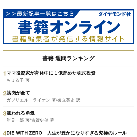
書籍 週間ランキング
ママ投資家が育休中に１億貯めた株式投資
ちょる子 著
筋肉が全て
ガブリエル・ライオン 著/御立英史 訳
嫌われる勇気
岸見一郎 著/古賀史健 著
DIE WITH ZERO 人生が豊かになりすぎる究極のルール