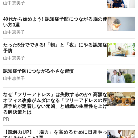
山中恵美子
40代から始めよう! 認知症予防につながる脳の使
い方3選
山中恵美子
たった5分でできる!「朝」と「夜」にやる認知症
予防
山中恵美子
認知症予防につながる小さな習慣
山中恵美子
なぜ「フリーアドレス」は失敗するのか? 高額な
オフィス改修がムダになる「フリーアドレスの座
席予約が定着しない元凶」と組織の生産性を上げ
る解決策とは
PR
【読解力UP】「脳力」を高めるために日常やっ
ておきたいこと3選