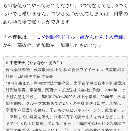
ものを使ってやってみてください。4つでなくても、2つく
らいでも構いません。コツさえつかんでしまえば、日常の
あらゆる場で脳トレができます。
＊本連載は、
『
１分間瞬読ドリル 超かんたん！入門編
』
から一部抜粋、追加取材・加筆したものです。
山中恵美子（やまなか・えみこ）
株式会社瞬読 代表取締役社長 株式会社ワイイーエス 代表取締役
社長 EMI高等学院 学院長
1971年生まれ、甲南大学法学部卒業。大学在学中に日本珠算連盟講
師資格取得。卒業後、関西テレビ放送株式会社に勤務。2003年、そ
ろばん塾を開校し、5教室でのべ2000人以上を指導。2009年、学習
塾を開校。グループ30校舎で約2万人の生徒を送り出す。現在は、
学習塾を経営する傍ら、子どもからビジネスパーソン、経営者、シ
ニア層までに瞬読を伝え、分速38万字で読める人を出すなど、これ
まで1万人以上に指導している。また、「瞬読開始3ヵ月後の模試で
国語の偏差値が49から64に！」「1ランク上の高校に合格できた」