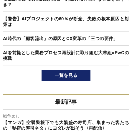
き？
【警告】AIプロジェクトの60％が断念、失敗の根本原因と対
策は
AI時代の「顧客流出」の原因とCX変革の「三つの要件」
AIを前提とした業務プロセス再設計に取り組む大林組×PwCの
挑戦
一覧を見る
最新記事
戦争めし
【マンガ】空襲警報下でも大繁盛の寿司店、集まった客たち
の「秘密の寿司ネタ」にヨダレが出そう〈再配信〉