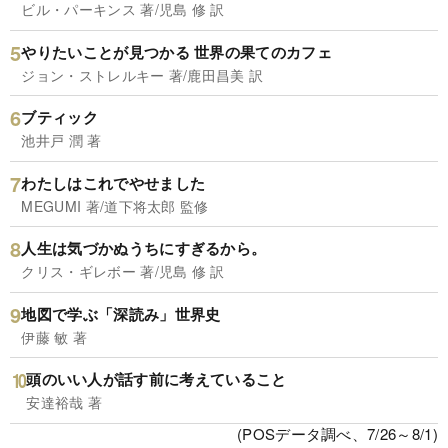
ビル・パーキンス 著/児島 修 訳
やりたいことが見つかる 世界の果てのカフェ
ジョン・ストレルキー 著/鹿田昌美 訳
ブティック
池井戸 潤 著
わたしはこれでやせました
MEGUMI 著/道下将太郎 監修
人生は気づかぬうちにすぎるから。
クリス・ギレボー 著/児島 修 訳
地図で学ぶ「深読み」世界史
伊藤 敏 著
頭のいい人が話す前に考えていること
安達裕哉 著
(POSデータ調べ、7/26～8/1)