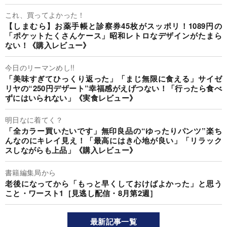
これ、買ってよかった！
【しまむら】お薬手帳と診察券45枚がスッポリ！1089円の
「ポケットたくさんケース」昭和レトロなデザインがたまら
ない！《購入レビュー》
今日のリーマンめし!!
「美味すぎてひっくり返った」「まじ無限に食える」サイゼ
リヤの“250円デザート”幸福感がえげつない！「行ったら食べ
ずにはいられない」《実食レビュー》
明日なに着てく？
「全カラー買いたいです」無印良品の“ゆったりパンツ”楽ち
んなのにキレイ見え！「最高にはき心地が良い」「リラック
スしながらも上品」《購入レビュー》
書籍編集局から
老後になってから「もっと早くしておけばよかった」と思う
こと・ワースト1［見逃し配信・8月第2週］
最新記事一覧