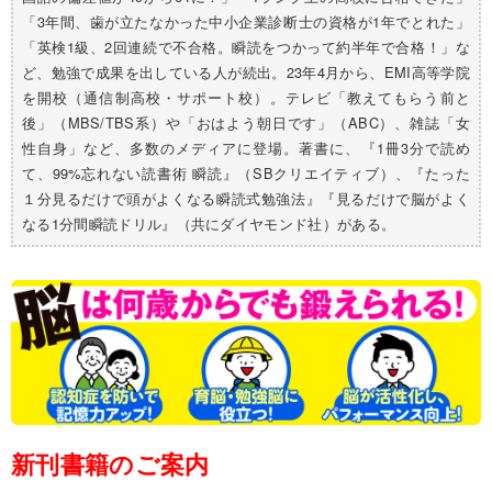
「3年間、歯が立たなかった中小企業診断士の資格が1年でとれた」
「英検1級、2回連続で不合格。瞬読をつかって約半年で合格！」な
ど、勉強で成果を出している人が続出。23年4月から、EMI高等学院
を開校（通信制高校・サポート校）。テレビ「教えてもらう前と
後」（MBS/TBS系）や「おはよう朝日です」（ABC）、雑誌「女
性自身」など、多数のメディアに登場。著書に、『1冊3分で読め
て、99%忘れない読書術 瞬読』（SBクリエイティブ）、『たった
１分見るだけで頭がよくなる瞬読式勉強法』『見るだけで脳がよく
なる1分間瞬読ドリル』（共にダイヤモンド社）がある。
新刊書籍のご案内