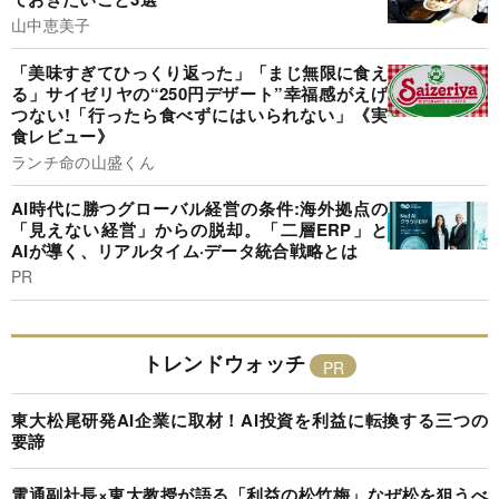
山中恵美子
「美味すぎてひっくり返った」「まじ無限に食え
る」サイゼリヤの“250円デザート”幸福感がえげ
つない!「行ったら食べずにはいられない」《実
食レビュー》
ランチ命の山盛くん
AI時代に勝つグローバル経営の条件:海外拠点の
「見えない経営」からの脱却。「二層ERP」と
AIが導く、リアルタイム·データ統合戦略とは
PR
トレンドウォッチ
東大松尾研発AI企業に取材！AI投資を利益に転換する三つの
要諦
電通副社長×東大教授が語る「利益の松竹梅」なぜ松を狙うべ