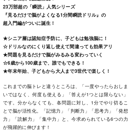
23万部超の「瞬読」人気シリーズ
『見るだけで脳がよくなる1分間瞬読ドリル』の
超入門編がついに誕生！
★シニア層は認知症予防に、子どもは勉強脳に！
☆ドリルなのにくり返し使えて間違っても効果アリ
★問題を見るだけで脳がみるみる変わっていく
☆6歳から100歳まで、誰でもできる！
★年末年始、子どもから大人まで3世代で楽しく！
これまでの脳トレと違うところは、「一度やったらおしま
いではなく、何度も使える」「答えが1つとは限らない」
です。分からなくても、各問題に対し、1分でやり切るこ
とで脳が活性化。「記憶力」「判断力」「思考力」「発想
力」「読解力」「集中力」と、今求められている6つの力
が飛躍的に伸びます！