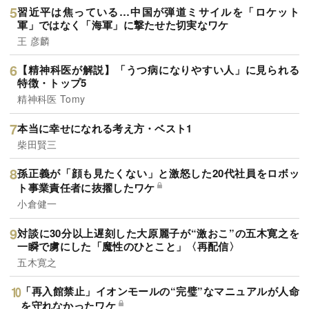
習近平は焦っている…中国が弾道ミサイルを「ロケット
軍」ではなく「海軍」に撃たせた切実なワケ
王 彦麟
【精神科医が解説】「うつ病になりやすい人」に見られる
特徴・トップ5
精神科医 Tomy
本当に幸せになれる考え方・ベスト1
柴田賢三
孫正義が「顔も見たくない」と激怒した20代社員をロボッ
ト事業責任者に抜擢したワケ
小倉健一
対談に30分以上遅刻した大原麗子が“激おこ”の五木寛之を
一瞬で虜にした「魔性のひとこと」〈再配信〉
五木寛之
「再入館禁止」イオンモールの“完璧”なマニュアルが人命
を守れなかったワケ