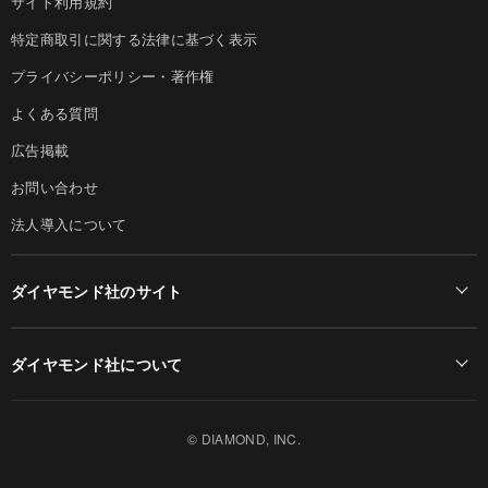
サイト利用規約
特定商取引に関する法律に基づく表示
プライバシーポリシー・著作権
よくある質問
広告掲載
お問い合わせ
法人導入について
ダイヤモンド社のサイト
Diamond Online(English)
ダイヤモンド社について
週刊ダイヤモンド
ダイヤモンド社TOP
DIAMONDハーバード・ビジネス・レビュー
© DIAMOND, INC.
会社概要
ダイヤモンドZAi（デジタル版）