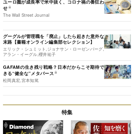
ユーロ圏が成長率で米中抜く、コロナ禍の番狂わ
せ
The Wall Street Journal
グーグルが管理職を「廃止」したら起きた意外な
末路【書籍オンライン編集部セレクション】
エリック・シュミット,ジョナサン・ローゼンバーグ,
アラン・イーグル,櫻井祐子
GAFAMの生き残り戦略？日本だからこそ期待で
きる“健全な”メタバース
松岡真宏,宮本知篤
特集