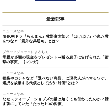
最新記事
ニュースな本
NHK朝ドラ『らんまん』牧野富太郎と『ばけばけ』小泉八雲
をつなぐ「意外な共通点」とは？
ブラックジャックによろしく
母親が多額の現金をプレゼント→断る息子に告げられた「衝
撃の事実」【マンガ】
ニュースな本
福袋やガチャなど「選べない商品」に現代人がハマるワケ。
選択を放棄する代償として払う“対価”とは？
ニュースな本
なぜスティーブ・ジョブズの話は短くても伝わったのか？話
す前にしていた「たった1つの習慣」