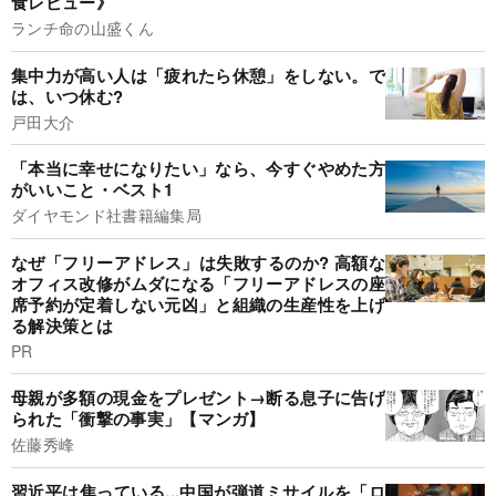
食レビュー》
ランチ命の山盛くん
集中力が高い人は「疲れたら休憩」をしない。で
は、いつ休む?
戸田大介
「本当に幸せになりたい」なら、今すぐやめた方
がいいこと・ベスト1
ダイヤモンド社書籍編集局
なぜ「フリーアドレス」は失敗するのか? 高額な
オフィス改修がムダになる「フリーアドレスの座
席予約が定着しない元凶」と組織の生産性を上げ
る解決策とは
PR
母親が多額の現金をプレゼント→断る息子に告げ
られた「衝撃の事実」【マンガ】
佐藤秀峰
習近平は焦っている...中国が弾道ミサイルを「ロ