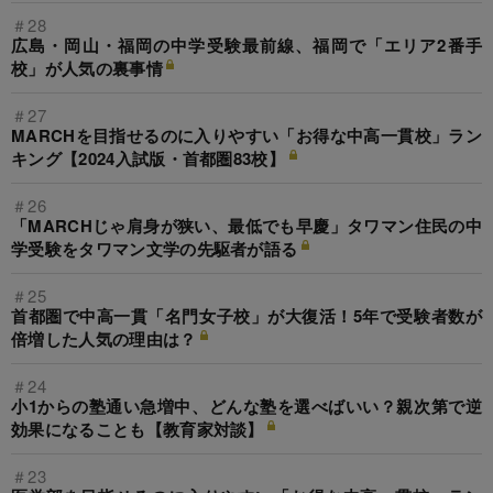
＃28
広島・岡山・福岡の中学受験最前線、福岡で「エリア2番手
校」が人気の裏事情
＃27
MARCHを目指せるのに入りやすい「お得な中高一貫校」ラン
キング【2024入試版・首都圏83校】
＃26
「MARCHじゃ肩身が狭い、最低でも早慶」タワマン住民の中
学受験をタワマン文学の先駆者が語る
＃25
首都圏で中高一貫「名門女子校」が大復活！5年で受験者数が
倍増した人気の理由は？
＃24
小1からの塾通い急増中、どんな塾を選べばいい？親次第で逆
効果になることも【教育家対談】
＃23