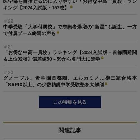
医学部を目指せるのに入りやすい「お得な中高一貫校」ラン
キング【2024入試版・157校】
＃22
中学受験「大学付属校」で志願者爆増の“新星”も誕生、一方
で付属ブーム終焉の声も
＃21
「お得な中高一貫校」ランキング【2024入試版・首都圏難関
＆上位92校】偏差値50～59から名門大に進学
＃20
グノーブル、希学園首都圏、エルカミノ…御三家合格率
「SAPIX以上」の少数精鋭中学受験塾を大解剖
この特集を見る
関連記事