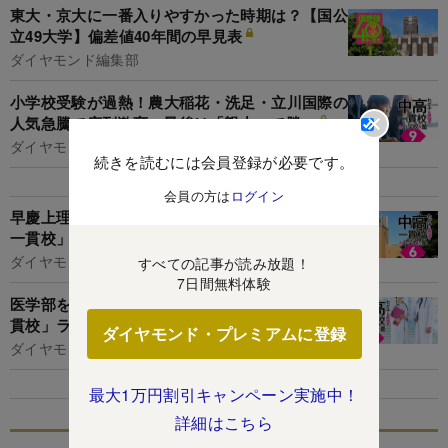
東大・京大に一番入りやすかった時期は？【国公
立49大学】偏差値40年間の早見表
ダイヤモンド編集部
小学校受験が過熱！農大稲花・洗足・立川国際の
人気急騰で序列激変、最後は「親力」で勝つ
ダイヤモンド編集部,篭島裕亮
続きを読むには会員登録が必要です。
会員の方は
ログイン
早慶上理を目指せるのに入りやすい「お得な中高
一貫校」ランキング【2023入試版】
ダイヤモンド編集部
すべての記事が読み放題！
7日間無料体験
医学部を目指せるのに入りやすい「お得な中高一
貫校」ランキング【2023入試版】
ダイヤモンド・プレミアムに登録
ダイヤモンド編集部
最大1万円割引キャンペーン実施中！
詳細はこちら