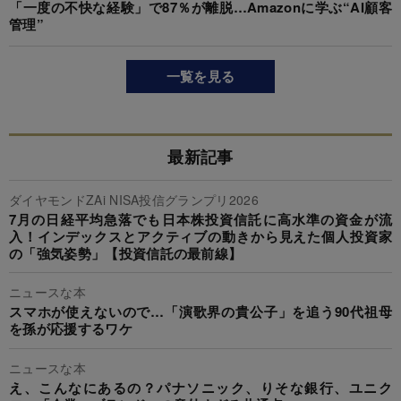
「一度の不快な経験」で87％が離脱…Amazonに学ぶ“AI顧客
管理”
一覧を見る
最新記事
ダイヤモンドZAi NISA投信グランプリ2026
7月の日経平均急落でも日本株投資信託に高水準の資金が流
入！インデックスとアクティブの動きから見えた個人投資家
の「強気姿勢」【投資信託の最前線】
ニュースな本
スマホが使えないので…「演歌界の貴公子」を追う90代祖母
を孫が応援するワケ
ニュースな本
え、こんなにあるの？パナソニック、りそな銀行、ユニク