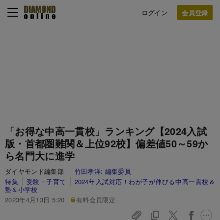
ログイン
「お得な中高一貫校」ランキング【2024入試
版・首都圏難関＆上位92校】偏差値50～59か
ら名門大に進学
ダイヤモンド編集部
竹田孝洋:
編集委員
特集
受験・子育て
2024年入試対応！わが子が伸びる中高一貫校＆
塾＆小学校
2023年4月13日 5:20
有料会員限定