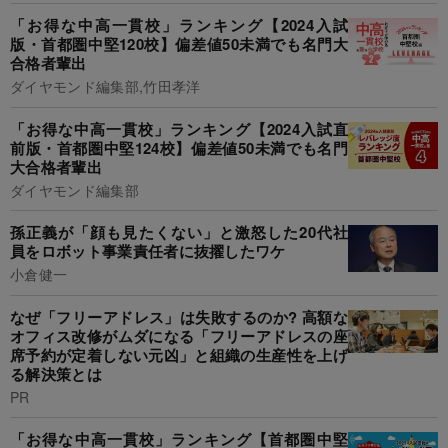
「お得な中高一貫校」ランキング【2024入試
版・首都圏中堅120校】偏差値50未満でも名門大
合格者輩出
ダイヤモンド編集部,竹田孝洋
「お得な中高一貫校」ランキング【2024入試直
前版・首都圏中堅124校】偏差値50未満でも名門
大合格者輩出
ダイヤモンド編集部
孫正義が「顔も見たくない」と激怒した20代社
員をロボット事業責任者に抜擢したワケ
小倉健一
なぜ「フリーアドレス」は失敗するのか? 高額な
オフィス改修がムダになる「フリーアドレスの座
席予約が定着しない元凶」と組織の生産性を上げ
る解決策とは
PR
「お得な中高一貫校」ランキング【首都圏中堅