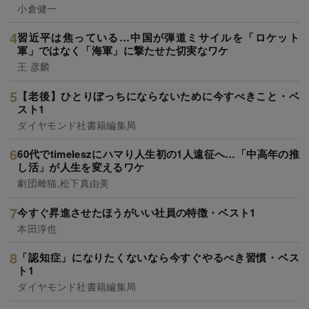
小倉健一
習近平は焦っている…中国が弾道ミサイルを「ロケット
軍」ではなく「海軍」に撃たせた切実なワケ
王 彦麟
【老後】ひとりぼっちにならないために今すべきこと・ベ
スト1
ダイヤモンド社書籍編集局
60代でtimeleszにハマり人生初の1人遠征へ…「中高年の推
し活」が人生を変えるワケ
劇団雌猫,松下真由美
今すぐ昇進させたほうがいい社員の特徴・ベスト1
本田淳也
「認知症」になりたくないなら今すぐやるべき習慣・ベス
ト1
ダイヤモンド社書籍編集局