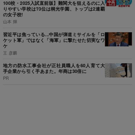
100校・2025入試直前版】難関大を狙えるのに入
りやすい学校は?3位は桐光学園、トップは2連覇
の女子校!
山本 輝
習近平は焦っている...中国が弾道ミサイルを「ロ
ケット軍」ではなく「海軍」に撃たせた切実なワ
ケ
王 彦麟
地方の防水工事会社が正社員職人を60人育て大
手企業から引く手あまた。年商は30倍に
PR