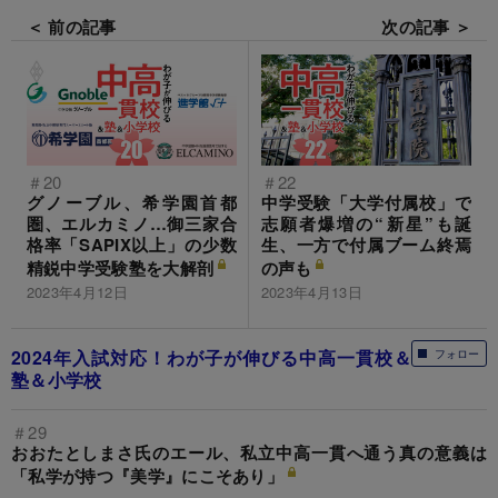
＜ 前の記事
次の記事 ＞
＃20
＃22
グノーブル、希学園首都
中学受験「大学付属校」で
圏、エルカミノ…御三家合
志願者爆増の“新星”も誕
格率「SAPIX以上」の少数
生、一方で付属ブーム終焉
精鋭中学受験塾を大解剖
の声も
2023年4月12日
2023年4月13日
2024年入試対応！わが子が伸びる中高一貫校＆
フォロー
塾＆小学校
＃29
おおたとしまさ氏のエール、私立中高一貫へ通う真の意義は
「私学が持つ『美学』にこそあり」