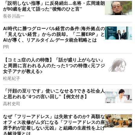
「説明しない指導」に反発続出...名将・広岡達朗
が90歳を超えて語った“後悔のひと言”
長谷川晶一
AI時代に勝つグローバル経営の条件:海外拠点の
「見えない経営」からの脱却。「二層ERP」と
AIが導く、リアルタイム·データ統合戦略とは
PR
【コミュ症の人の特徴】「話が盛り上がらない」
と周囲に言われる人のたった1つの特徴<元フジ
女子アナが教える>
松尾紀子
「汗顔の至りです」使いこなせる?できる社会人
と思われる“4つの言い回し”【例文付き】
高村史司
なぜ「フリーアドレス」は失敗するのか? 高額な
オフィス改修がムダになる「フリーアドレスの座
席予約が定着しない元凶」と組織の生産性を上げ
る解決策とは