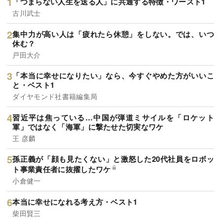
「つまらない人生を送る人」に共通する特徴・ワースト1
古川武士
集中力が高い人は「疲れたら休憩」をしない。では、いつ
休む？
戸田大介
「本当に幸せになりたい」なら、今すぐやめた方がいいこ
と・ベスト1
ダイヤモンド社書籍編集局
習近平は焦っている…中国が弾道ミサイルを「ロケット
軍」ではなく「海軍」に撃たせた切実なワケ
王 彦麟
孫正義が「顔も見たくない」と激怒した20代社員をロボッ
ト事業責任者に抜擢したワケ
小倉健一
本当に幸せになれる考え方・ベスト1
柴田賢三