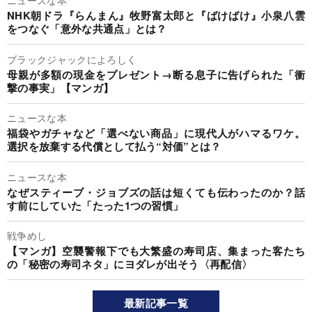
ニュースな本
NHK朝ドラ『らんまん』牧野富太郎と『ばけばけ』小泉八雲
をつなぐ「意外な共通点」とは？
ブラックジャックによろしく
母親が多額の現金をプレゼント→断る息子に告げられた「衝
撃の事実」【マンガ】
ニュースな本
福袋やガチャなど「選べない商品」に現代人がハマるワケ。
選択を放棄する代償として払う“対価”とは？
ニュースな本
なぜスティーブ・ジョブズの話は短くても伝わったのか？話
す前にしていた「たった1つの習慣」
戦争めし
【マンガ】空襲警報下でも大繁盛の寿司店、集まった客たち
の「秘密の寿司ネタ」にヨダレが出そう〈再配信〉
最新記事一覧