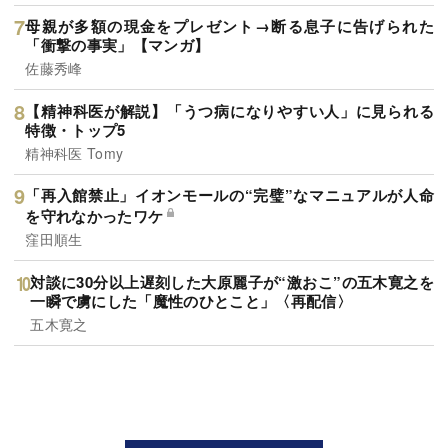
母親が多額の現金をプレゼント→断る息子に告げられた
「衝撃の事実」【マンガ】
佐藤秀峰
【精神科医が解説】「うつ病になりやすい人」に見られる
特徴・トップ5
精神科医 Tomy
「再入館禁止」イオンモールの“完璧”なマニュアルが人命
を守れなかったワケ
窪田順生
対談に30分以上遅刻した大原麗子が“激おこ”の五木寛之を
一瞬で虜にした「魔性のひとこと」〈再配信〉
五木寛之