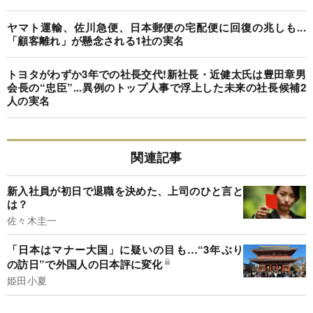
ヤマト運輸、佐川急便、日本郵便の宅配便に回復の兆しも...
「顧客離れ」が懸念される1社の実名
トヨタがわずか3年での社長交代!新社長・近健太氏は豊田章男
会長の“忠臣”...異例のトップ人事で浮上した未来の社長候補2
人の実名
関連記事
新入社員が初日で退職を決めた、上司のひと言と
は？
佐々木圭一
「日本はマナー大国」に疑いの目も…“3年ぶり
の訪日”で外国人の日本評に変化
姫田小夏