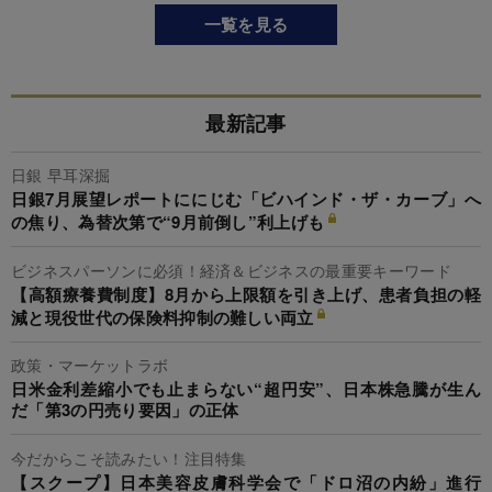
一覧を見る
最新記事
日銀 早耳深掘
日銀7月展望レポートににじむ「ビハインド・ザ・カーブ」へ
の焦り、為替次第で“9月前倒し”利上げも
ビジネスパーソンに必須！経済＆ビジネスの最重要キーワード
【高額療養費制度】8月から上限額を引き上げ、患者負担の軽
減と現役世代の保険料抑制の難しい両立
政策・マーケットラボ
日米金利差縮小でも止まらない“超円安”、日本株急騰が生ん
だ「第3の円売り要因」の正体
今だからこそ読みたい！注目特集
【スクープ】日本美容皮膚科学会で「ドロ沼の内紛」進行