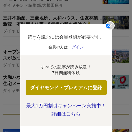
ダイヤモンド編集部,大根田康介
三井不動産、三菱地所、大和ハウス、住友林業…
激変「不動産＆住宅」5年後の勝ち組は？
ダイヤモンド編集部,篭島裕亮
続きを読むには会員登録が必要です。
会員の方は
ログイン
オープンハウスが急成長の戸建て市場で大和ハウ
スが放つ、土地争奪「起死回生の一手」
ダイヤモンド編集部,大根田康介
すべての記事が読み放題！
7日間無料体験
大和ハウスは10年で売上高2倍！大手ゼネコンvs
住宅メーカー「実力格差」の真相
ダイヤモンド・プレミアムに登録
ダイヤモンド編集部,臼井真粧美
最大1万円割引キャンペーン実施中！
詳細はこちら
特集