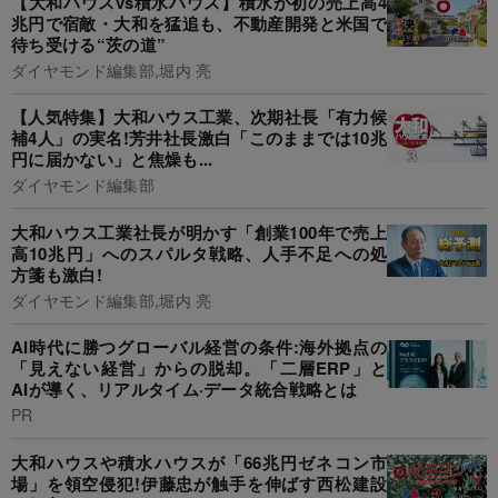
【大和ハウスvs積水ハウス】積水が初の売上高4
兆円で宿敵・大和を猛追も、不動産開発と米国で
待ち受ける“茨の道”
ダイヤモンド編集部,堀内 亮
【人気特集】大和ハウス工業、次期社長「有力候
補4人」の実名!芳井社長激白「このままでは10兆
円に届かない」と焦燥も...
ダイヤモンド編集部
大和ハウス工業社長が明かす「創業100年で売上
高10兆円」へのスパルタ戦略、人手不足への処
方箋も激白!
ダイヤモンド編集部,堀内 亮
AI時代に勝つグローバル経営の条件:海外拠点の
「見えない経営」からの脱却。「二層ERP」と
AIが導く、リアルタイム·データ統合戦略とは
PR
大和ハウスや積水ハウスが「66兆円ゼネコン市
場」を領空侵犯!伊藤忠が触手を伸ばす西松建設