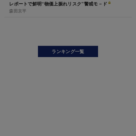
レポートで鮮明“物価上振れリスク”警戒モ－ド
森田京平
ランキング一覧