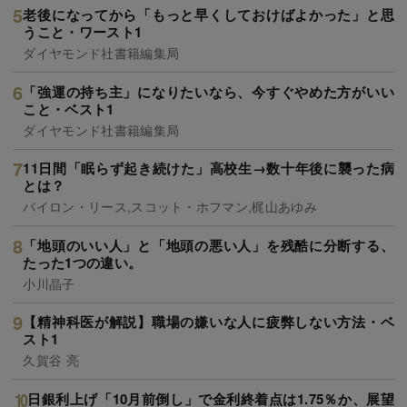
老後になってから「もっと早くしておけばよかった」と思
うこと・ワースト1
ダイヤモンド社書籍編集局
「強運の持ち主」になりたいなら、今すぐやめた方がいい
こと・ベスト1
ダイヤモンド社書籍編集局
11日間「眠らず起き続けた」高校生→数十年後に襲った病
とは？
バイロン・リース,スコット・ホフマン,梶山あゆみ
「地頭のいい人」と「地頭の悪い人」を残酷に分断する、
たった1つの違い。
小川晶子
【精神科医が解説】職場の嫌いな人に疲弊しない方法・ベ
スト1
久賀谷 亮
日銀利上げ「10月前倒し」で金利終着点は1.75％か、展望