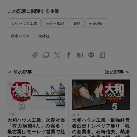
この記事に関連する企業
大和ハウス工業
三井不動産
鹿島
三菱地所
積水ハウス
大林組
＜ 前の記事
次の記事 ＞
＃3
＃5
大和ハウス工業、次期社長
大和ハウス工業・最強経営
「有力候補4人」の実名！
者烈伝！シベリア帰り「魂
最右翼はモーレツ営業で社
の創業者」石橋信夫、熱湯