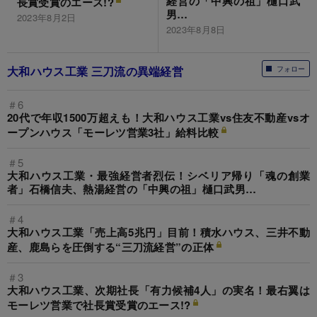
経営の「中興の祖」樋口武
長賞受賞のエース!?
男…
2023年8月2日
2023年8月8日
大和ハウス工業 三刀流の異端経営
フォロー
＃6
20代で年収1500万超えも！大和ハウス工業vs住友不動産vsオ
ープンハウス「モーレツ営業3社」給料比較
＃5
大和ハウス工業・最強経営者烈伝！シベリア帰り「魂の創業
者」石橋信夫、熱湯経営の「中興の祖」樋口武男…
＃4
大和ハウス工業「売上高5兆円」目前！積水ハウス、三井不動
産、鹿島らを圧倒する“三刀流経営”の正体
＃3
大和ハウス工業、次期社長「有力候補4人」の実名！最右翼は
モーレツ営業で社長賞受賞のエース!?