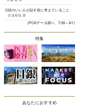
頭のいい人が話す前に考えていること
安達裕哉 著
(POSデータ調べ、7/26～8/1)
特集
あなたにおすすめ