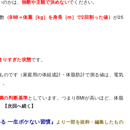
いのかは、
独断や主観で決めない
でください。
数
（BMI＝体重［kg］を身長［m］で2回割った値）
が25
まりすぎた状態
です。
ものです（家庭用の体組成計・体脂肪計で測る値は、電気
）。
満の判断基準
としています。つまりBMIが高いほど、体脂
。
【次回へ続く】
いる 一生ボケない習慣』
より一部を抜粋・編集したもの