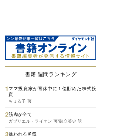
書籍 週間ランキング
ママ投資家が育休中に１億貯めた株式投
資
ちょる子 著
筋肉が全て
ガブリエル・ライオン 著/御立英史 訳
嫌われる勇気