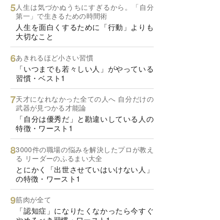
人生は気づかぬうちにすぎるから。「自分
第一」で生きるための時間術
人生を面白くするために「行動」よりも
大切なこと
あきれるほど小さい習慣
「いつまでも若々しい人」がやっている
習慣・ベスト1
天才になれなかった全ての人へ 自分だけの
武器が見つかる才能論
「自分は優秀だ」と勘違いしている人の
特徴・ワースト1
3000件の職場の悩みを解決したプロが教え
る リーダーのふるまい大全
とにかく「出世させていはいけない人」
の特徴・ワースト1
筋肉が全て
「認知症」になりたくなかったら今すぐ
やめるべき習慣・ワースト1