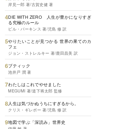
岸見一郎 著/古賀史健 著
DIE WITH ZERO 人生が豊かになりすぎ
る究極のルール
ビル・パーキンス 著/児島 修 訳
やりたいことが見つかる 世界の果てのカ
フェ
ジョン・ストレルキー 著/鹿田昌美 訳
ブティック
池井戸 潤 著
わたしはこれでやせました
MEGUMI 著/道下将太郎 監修
人生は気づかぬうちにすぎるから。
クリス・ギレボー 著/児島 修 訳
地図で学ぶ「深読み」世界史
伊藤 敏 著