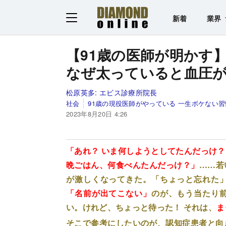
新着
業界
【91歳の医師が明かす
なぜ太っていると血圧
松原英多:
エビス診療所院長
社会
91歳の現役医師がやっている 一生ボケない習
2023年8月20日 4:26
「あれ？ いま何しようとしてたんだっけ
晩ごはん、何食べんたんだっけ？」
……若
が激しくなってきた。「ちょっと忘れた
「名前が出てこない」
のが、もう当たり
い。けれど、ちょっと待った！ それは、
ま
そこで参考にしたいのが、認知症患者と向