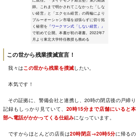
師。これまで明かされてこなかった「しな
い経営」と「エクセル経営」の両輪により
ブルーオーシャン市場を頑張らずに切り拓
く秘密を
『ワークマン式「しない経営」』
で初めて公開。本書が初の著書。2022年7
月より東北大学特任教授も務める
この世から残業撲滅宣言！
我々は
この世から残業を撲滅
したい。
本気です！
その証拠に、警備会社と連携し、20時の閉店後の戸締り
記録もしっかり見ていて、
20時15分まで店舗にいると本
部へ電話がかかってくる仕組み
になっています。
ですからほとんどの店長は
20時閉店→20時5分
に帰るの