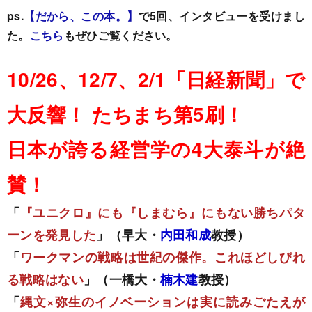
ps.
【だから、この本。】
で5回、インタビューを受けまし
た。
こちら
もぜひご覧ください。
10/26、12/7、2/1「日経新聞」で
大反響！ たちまち第5刷！
日本が誇る経営学の4大泰斗が絶
賛！
「
『ユニクロ』にも『しまむら』にもない勝ちパタ
ーンを発見した
」（早大・
内田和成
教授）
「
ワークマンの戦略は世紀の傑作。これほどしびれ
る戦略はない
」（一橋大・
楠木建
教授）
「
縄文×弥生のイノベーションは実に読みごたえが