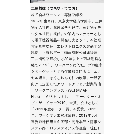
土屋哲雄（つちや・てつお）
株式会社ワークマン専務取締役
1952年生まれ。東京大学経済学部卒。三井
物産入社後、海外留学を経て、三井物産デ
ジタル社長に就任。企業内ベンチャーとし
て電子機器製品を開発し大ヒット。本社経
営企画室次長、エレクトロニクス製品開発
部長、上海広電三井物貿有限公司総経理、
三井情報取締役など30年以上の商社勤務を
経て2012年、ワークマンに入社。プロ顧客
をターゲットとする作業服専門店に「エク
セル経営」を持ち込んで社内改革。一般客
向けに企画したアウトドアウェア新業態店
「ワークマンプラス（WORKMAN
Plus）」が大ヒットし、「マーケター・オ
ブ・ザ・イヤー2019」大賞、会社として
「2019年度ポーター賞」を受賞。2012
年、ワークマン常務取締役。2019年6月、
専務取締役経営企画部・開発本部・情報シ
ステム部・ロジスティクス部担当（現任）
に就任。「ダイヤモンド経営塾」第八期講