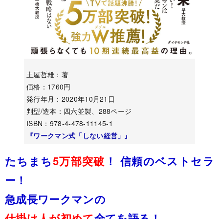
土屋哲雄：著
価格：1760円
発行年月：2020年10月21日
判型/造本：四六並製、288ページ
ISBN：978-4-478-11145-1
『ワークマン式「しない経営」』
たちまち
5万部突破
！ 信頼のベストセラ
ー！
急成長ワークマンの
仕掛け人が初めて
全てを語る！