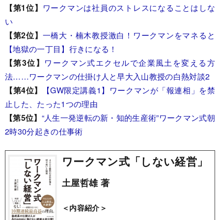
【第1位】
ワークマンは社員のストレスになることはしな
い
【第2位】
一橋大・楠木教授激白！ワークマンをマネると
【地獄の一丁目】行きになる！
【第3位】
ワークマン式エクセルで企業風土を変える方
法……ワークマンの仕掛け人と早大入山教授の白熱対談2
【第4位】
【GW限定講義1】ワークマンが「報連相」を禁
止した、たった1つの理由
【第5位】
“人生一発逆転の新・知的生産術”ワークマン式朝
2時30分起きの仕事術
ワークマン式「しない経営」
土屋哲雄 著
＜内容紹介＞