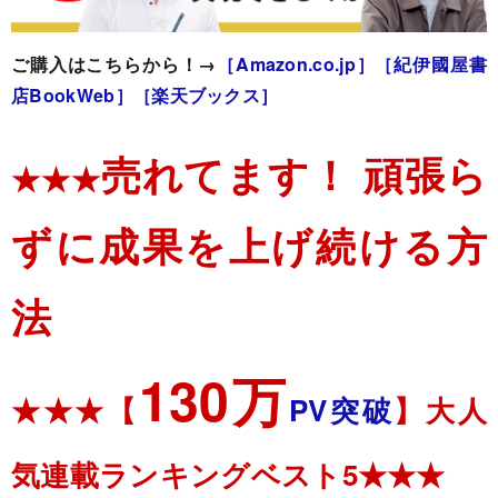
ご購入はこちらから！→
［Amazon.co.jp］
［紀伊國屋書
店BookWeb］
［楽天ブックス］
売れてます！ 頑張ら
★★★
ずに成果を上げ続ける方
法
130万
★★★【
PV突破
】大人
気連載ランキングベスト5★★★