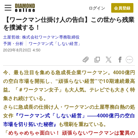
ログイン
【ワークマン仕掛け人の告白】
この世から残業
を撲滅する！
土屋哲雄:
株式会社ワークマン専務取締役
予測・分析
ワークマン式「しない経営」
2023年8月20日 4:50
今、最も注目を集める急成長企業ワークマン。4000億円
の空白市場を開拓し、“頑張らない経営”で10期連続最高
益。「＃ワークマン女子」も大人気。テレビでも大きく特
集され続けている。
さらに急成長の仕掛け人・ワークマンの土屋専務白熱の処
女作
『ワークマン式「しない経営」――4000億円の空白
市場を切り拓いた秘密』
も増刷を重ねている。
「
めちゃめちゃ面白い！ 頑張らないワークマンは驚異の