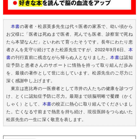
本書
の著者・松原英多先生は代々医者の家系で、幼い頃から
お父様に「医者は死ぬまで医者、死んでも医者、診察室で死ね
たら本望なんだ」といわれて育ったそうです。長年にわたり患
者さんを見守り続けてきた松原先生ですが、2022年9月6日、
本
書
の刊行直前に残念ながら帰らぬ人となりました。
本書
は認知
症予防と患者さんのサポートに情熱を持って取り組んだ歩み
を、最後の著作として世に出しています。松原先生のご尽力に
深く感謝申し上げます。
東京は恵比寿の一医療者として市井の人たちの健康を診つづ
け、とくに認知症予防に尽力。最期まで頭脳明晰で矍鑠（かく
しゃく）として、
本書
の校正に熱心に取り組んでくださいまし
た。亡くなる寸前まで熱意を持ち続け、現役医師をつらぬいた
松原先生の一生に深く敬意を表します。