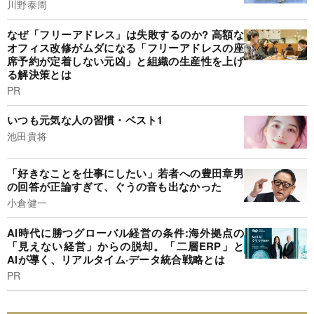
川野泰周
なぜ「フリーアドレス」は失敗するのか? 高額な
オフィス改修がムダになる「フリーアドレスの座
席予約が定着しない元凶」と組織の生産性を上げ
る解決策とは
PR
いつも元気な人の習慣・ベスト1
池田貴将
「好きなことを仕事にしたい」若者への豊田章男
の回答が正論すぎて、ぐうの音も出なかった
小倉健一
AI時代に勝つグローバル経営の条件:海外拠点の
「見えない経営」からの脱却。「二層ERP」と
AIが導く、リアルタイム·データ統合戦略とは
PR