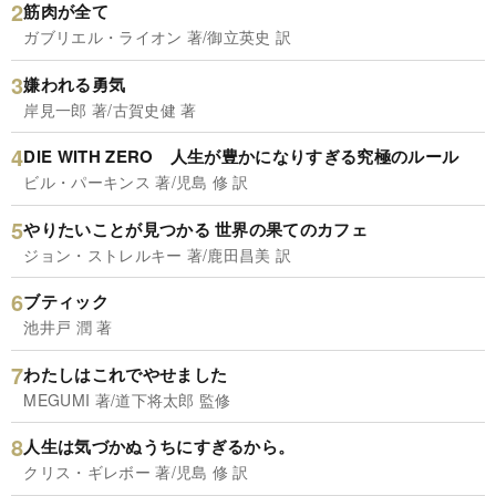
筋肉が全て
ガブリエル・ライオン 著/御立英史 訳
嫌われる勇気
岸見一郎 著/古賀史健 著
DIE WITH ZERO 人生が豊かになりすぎる究極のルール
ビル・パーキンス 著/児島 修 訳
やりたいことが見つかる 世界の果てのカフェ
ジョン・ストレルキー 著/鹿田昌美 訳
ブティック
池井戸 潤 著
わたしはこれでやせました
MEGUMI 著/道下将太郎 監修
人生は気づかぬうちにすぎるから。
クリス・ギレボー 著/児島 修 訳