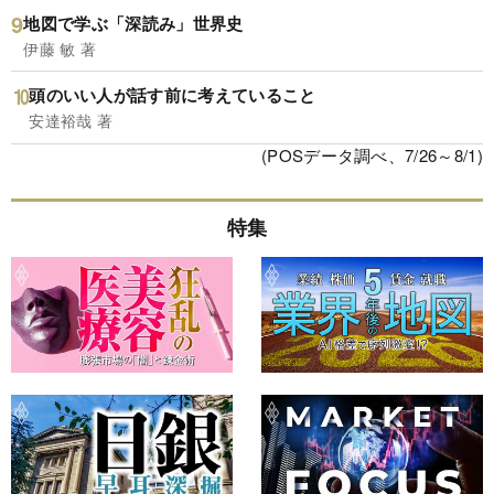
地図で学ぶ「深読み」世界史
伊藤 敏 著
頭のいい人が話す前に考えていること
安達裕哉 著
(POSデータ調べ、7/26～8/1)
特集