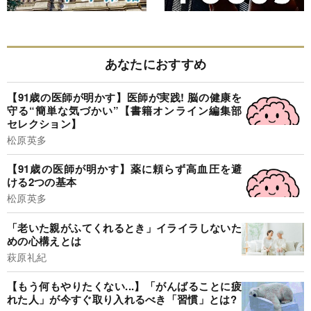
あなたにおすすめ
【91歳の医師が明かす】医師が実践! 脳の健康を
守る“簡単な気づかい”【書籍オンライン編集部
セレクション】
松原英多
【91歳の医師が明かす】薬に頼らず高血圧を避
ける2つの基本
松原英多
「老いた親がふてくれるとき」イライラしないた
めの心構えとは
萩原礼紀
【もう何もやりたくない...】「がんばることに疲
れた人」が今すぐ取り入れるべき「習慣」とは?