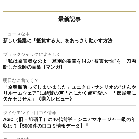
最新記事
ニュースな本
新しい提案に「抵抗する人」をあっさり動かす方法
ブラックジャックによろしく
「私は被害者なのよ」差別的発言を叫ぶ“被害女性”を一刀両
断した医師の言葉【マンガ】
明日なに着てく？
「全種類買ってしまいました」ユニクロ×サンリオの“ひんや
りルームウェア”に絶賛の声「とにかく超可愛い」「部屋着に
欠かせません」《購入レビュー》
ダイヤモンド・口コミ情報
AGC（旧・旭硝子）の40代前半・シニアマネージャー級の年
収は？【5000件の口コミ情報データ】