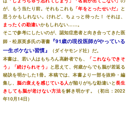
ば
「しょっちゅう忘れてしまう」「名前が出てこない」
の
が、もう当たり前。それもこれも
「年をとったせいだ」
と
思うかもしれない。けれど、ちょっと待った！ それは、
まったくの勘違い
かもしれない……。
そこで参考にしたいのが、認知症患者と向き合ってきた医
『91歳の現役医師がやっている
師・松原英多氏の著書
一生ボケない習慣』
（ダイヤモンド社）だ。
本書は、若い人はもちろん高齢者でも、
「これならできそ
う」「続けられそう」
と思えて、何歳からでも脳が若返る
秘訣を明かした1冊。本稿では、本書より一部を抜粋・編
集し、
脳の衰えを感じている人
が陥りがちな勘違いと
長生
きしても脳が老けない方法
を解き明かす。（初出：2022
年10月14日）