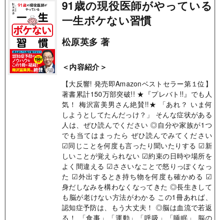
91歳の現役医師がやっている
一生ボケない習慣
松原英多 著
＜内容紹介＞
【大反響! 発売即Amazonベストセラー第１位】
著書累計150万部突破!! ★『プレバト!!』でも人
気！ 梅沢富美男さん絶賛!!★ 「あれ？ いま何
しようとしてたんだっけ？」 そんな症状がある
人は、ぜひ読んでください ◎自分や家族が1つ
でも当てはまったら ぜひ読んでみてください
☑同じことを何度も言ったり聞いたりする ☑新
しいことが覚えられない ☑約束の日時や場所を
よく間違える ☑ささいなことで怒りっぽくなっ
た ☑外出するとき持ち物を何度も確かめる ☑
身だしなみを構わなくなってきた ◎長生きして
も脳が老けない方法がわかる この1冊あれば、
認知症予防は、もう大丈夫！ ◎脳は血流で若返
る！ 「食事」「運動」「呼吸」「睡眠」 脳の