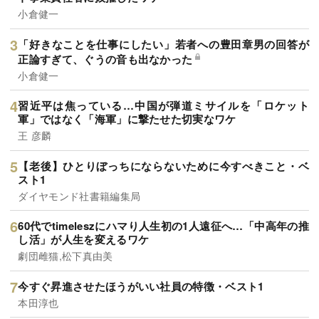
小倉健一
「好きなことを仕事にしたい」若者への豊田章男の回答が
正論すぎて、ぐうの音も出なかった
小倉健一
習近平は焦っている…中国が弾道ミサイルを「ロケット
軍」ではなく「海軍」に撃たせた切実なワケ
王 彦麟
【老後】ひとりぼっちにならないために今すべきこと・ベ
スト1
ダイヤモンド社書籍編集局
60代でtimeleszにハマり人生初の1人遠征へ…「中高年の推
し活」が人生を変えるワケ
劇団雌猫,松下真由美
今すぐ昇進させたほうがいい社員の特徴・ベスト1
本田淳也