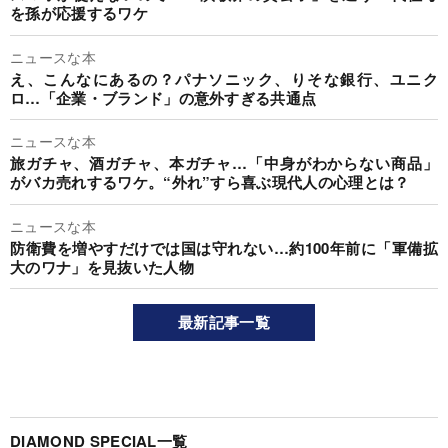
を孫が応援するワケ
ニュースな本
え、こんなにあるの？パナソニック、りそな銀行、ユニク
ロ…「企業・ブランド」の意外すぎる共通点
ニュースな本
旅ガチャ、酒ガチャ、本ガチャ…「中身がわからない商品」
がバカ売れするワケ。“外れ”すら喜ぶ現代人の心理とは？
ニュースな本
防衛費を増やすだけでは国は守れない…約100年前に「軍備拡
大のワナ」を見抜いた人物
最新記事一覧
DIAMOND SPECIAL一覧