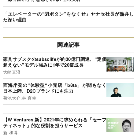
「エレベーターの“閉ボタン”をなくせ」ヤナセ社長が熱弁し
た深い理由
関連記事
家具サブスクのsubsclifeが約30億円調達、“定価
超えない”モデル強みに1年で20倍成長
大崎真澄
西海岸発の“体験型“小売店「b8ta」が間もなく
日本上陸、D2Cブランドにも注力
菊池大介,林 直幸
【W Ventures 新】2021年に求められる「セーフ
ティネット」的な役割を担うサービス
新 和博