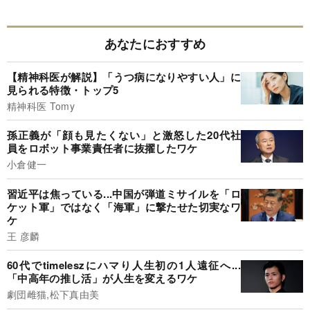
あなたにおすすめ
【精神科医が解説】「うつ病になりやすい人」に
見られる特徴・トップ5
精神科医 Tomy
孫正義が「顔も見たくない」と激怒した20代社
員をロボット事業責任者に抜擢したワケ
小倉健一
習近平は焦っている...中国が弾道ミサイルを「ロ
ケット軍」ではなく「海軍」に撃たせた切実なワ
ケ
王 彦麟
60代でtimeleszにハマり人生初の1人遠征へ...
「中高年の推し活」が人生を変えるワケ
劇団雌猫,松下真由美