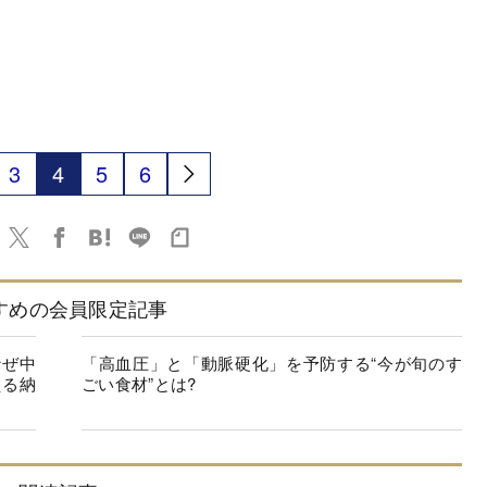
3
4
5
6
すめの会員限定記事
なぜ中
「高血圧」と「動脈硬化」を予防する“今が旬のす
える納
ごい食材”とは?