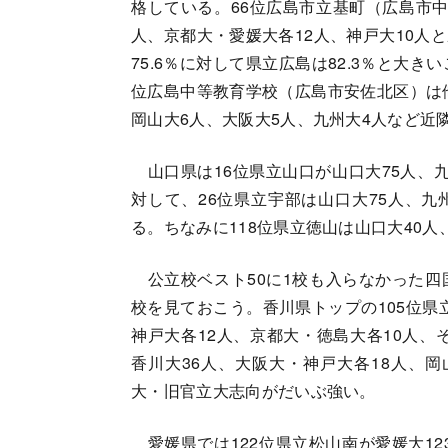
格している。66位広島市立基町（広島市中
人、京都大・愛媛大各12人、神戸大10人
75.6％に対して県立広島は82.3％と大
位広島中等教育学校（広島市安佐北区）は他
岡山大6人、大阪大5人、九州大4人など近
山口県は16位県立山口が山口大75人、九
対して、26位県立宇部は山口大75人、九
る。ちなみに118位県立徳山は山口大40人
公立校ベスト50に1校も入らなかった四
校を見ておこう。香川県トップの105位県
神戸大各12人、京都大・徳島大各10人、
香川大36人、大阪大・神戸大各18人、岡
大・旧官立大志向がだいぶ強い。
愛媛県では122位県立松山南が愛媛大12