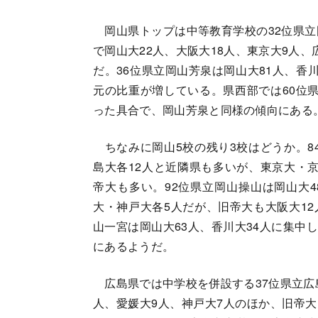
岡山県トップは中等教育学校の32位県立
で岡山大22人、大阪大18人、東京大9人
だ。36位県立岡山芳泉は岡山大81人、香川
元の比重が増している。県西部では60位県
った具合で、岡山芳泉と同様の傾向にある
ちなみに岡山5校の残り3校はどうか。84
島大各12人と近隣県も多いが、東京大・京
帝大も多い。92位県立岡山操山は岡山大4
大・神戸大各5人だが、旧帝大も大阪大12
山一宮は岡山大63人、香川大34人に集中
にあるようだ。
広島県では中学校を併設する37位県立広島
人、愛媛大9人、神戸大7人のほか、旧帝大