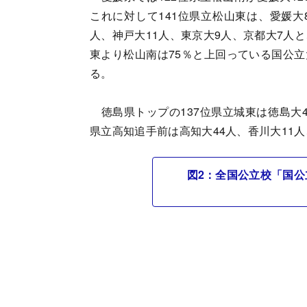
これに対して141位県立松山東は、愛媛大8
人、神戸大11人、東京大9人、京都大7人
東より松山南は75％と上回っている国公
る。
徳島県トップの137位県立城東は徳島大4
県立高知追手前は高知大44人、香川大11
図2：全国公立校「国公