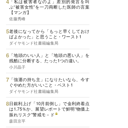
「私は被害者なのよ」差別的発言を叫
ぶ“被害女性”を一刀両断した医師の言葉
【マンガ】
佐藤秀峰
老後になってから「もっと早くしておけ
ばよかった」と思うこと・ワースト1
ダイヤモンド社書籍編集局
「地頭のいい人」と「地頭の悪い人」を
残酷に分断する、たった1つの違い。
小川晶子
「強運の持ち主」になりたいなら、今す
ぐやめた方がいいこと・ベスト1
ダイヤモンド社書籍編集局
日銀利上げ「10月前倒し」で金利終着点
は1.75％か、展望レポートで鮮明“物価上
振れリスク”警戒モ－ド
森田京平