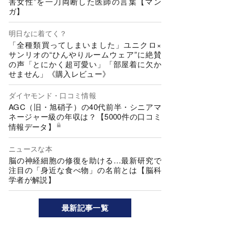
害女性”を一刀両断した医師の言葉【マン
ガ】
明日なに着てく？
「全種類買ってしまいました」ユニクロ×
サンリオの“ひんやりルームウェア”に絶賛
の声「とにかく超可愛い」「部屋着に欠か
せません」《購入レビュー》
ダイヤモンド・口コミ情報
AGC（旧・旭硝子）の40代前半・シニアマ
ネージャー級の年収は？【5000件の口コミ
情報データ】
ニュースな本
脳の神経細胞の修復を助ける…最新研究で
注目の「身近な食べ物」の名前とは【脳科
学者が解説】
最新記事一覧