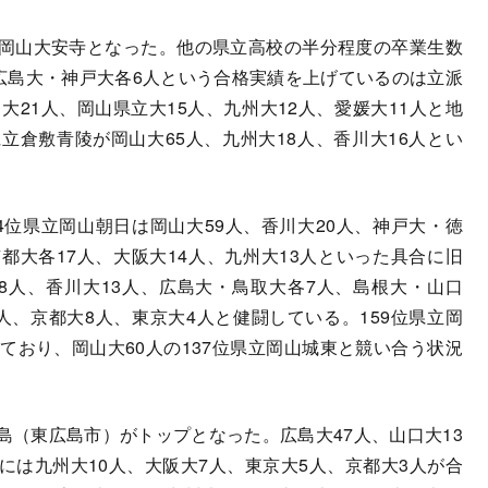
岡山大安寺となった。他の県立高校の半分程度の卒業生数
、広島大・神戸大各6人という合格実績を上げているのは立派
大21人、岡山県立大15人、九州大12人、愛媛大11人と地
立倉敷青陵が岡山大65人、九州大18人、香川大16人とい
。
位県立岡山朝日は岡山大59人、香川大20人、神戸大・徳
都大各17人、大阪大14人、九州大13人といった具合に旧
8人、香川大13人、広島大・鳥取大各7人、島根大・山口
人、京都大8人、東京大4人と健闘している。159位県立岡
しており、岡山大60人の137位県立岡山城東と競い合う状況
（東広島市）がトップとなった。広島大47人、山口大13
には九州大10人、大阪大7人、東京大5人、京都大3人が合