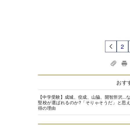
2
おす
【中学受験】成城、佼成、山脇、開智所沢...
堅校が選ばれるのか?「そりゃそうだ」と思
得の理由