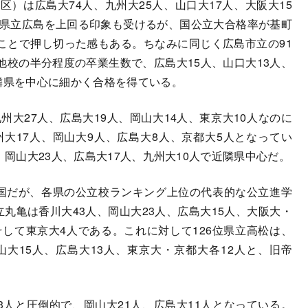
区）は広島大74人、九州大25人、山口大17人、大阪大15
と県立広島を上回る印象も受けるが、国公立大合格率が基町
きいことで押し切った感もある。ちなみに同じく広島市立の91
校の半分程度の卒業生数で、広島大15人、山口大13人、
隣県を中心に細かく合格を得ている。
州大27人、広島大19人、岡山大14人、東京大10人なのに
州大17人、岡山大9人、広島大8人、京都大5人となってい
、岡山大23人、広島大17人、九州大10人で近隣県中心だ。
国だが、各県の公立校ランキング上位の代表的な公立進学
立丸亀は香川大43人、岡山大23人、広島大15人、大阪大・
そして東京大4人である。これに対して126位県立高松は、
山大15人、広島大13人、東京大・京都大各12人と、旧帝
3人と圧倒的で、岡山大21人、広島大11人となっている。