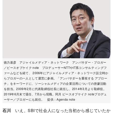
徳力基彦 アジャイルメディア・ネットワーク アンバサダー・ブロガー
／ピースオブケイク note プロデューサーNTTやIT系コンサルティングフ
ァームなどを経て、 2006年にアジャイルメディア・ネットワーク設立時か
らブロガーの一人として運営に参画。「アンバサダーを重視する アプロー
チ」をキーワードに、ソーシャルメディアの企業活用についての啓蒙活動
を担当。2009年2月に代表取締役社長に就任し、2014年3月より取締役。
2019年6月末で退任、7月から現職。同月 ピースオブケイク noteプロデュ
ーサー／ブロガーにも就任。 提供：Agenda note
石川
いえ、SBIで社会人になった当初から感じていたか