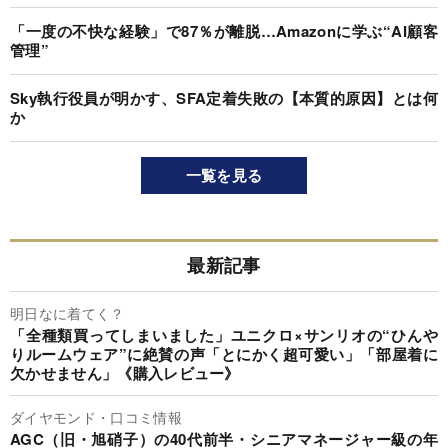
「一度の不快な経験」で87％が離脱…Amazonに学ぶ“AI顧客
管理”
Sky執行役員が明かす、SFA定着失敗の【本質的原因】とは何
か
一覧を見る
最新記事
明日なに着てく？
「全種類買ってしまいました」ユニクロ×サンリオの“ひんや
りルームウェア”に絶賛の声「とにかく超可愛い」「部屋着に
欠かせません」《購入レビュー》
ダイヤモンド・口コミ情報
AGC（旧・旭硝子）の40代前半・シニアマネージャー級の年