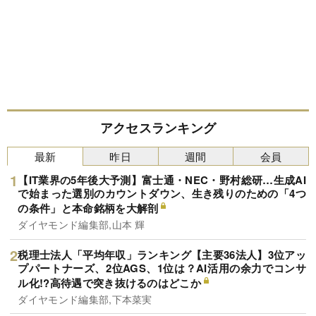
アクセスランキング
最新
昨日
週間
会員
【IT業界の5年後大予測】富士通・NEC・野村総研…生成AI
で始まった選別のカウントダウン、生き残りのための「4つ
の条件」と本命銘柄を大解剖
ダイヤモンド編集部,山本 輝
税理士法人「平均年収」ランキング【主要36法人】3位アッ
プパートナーズ、2位AGS、1位は？AI活用の余力でコンサ
ル化!?高待遇で突き抜けるのはどこか
ダイヤモンド編集部,下本菜実