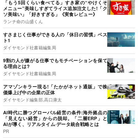
「もう5回くらい食べてる」すき家の“やけくそ
メニュー”美味しすぎてライス追加注文した!「ク
ソ美味い」「好きすぎる」《実食レビュー》
ランチ命の山盛くん
すさまじく仕事ができる人の「休日の習慣」ベス
ト1
ダイヤモンド社書籍編集局
9割の人が嫌がる仕事でもモチベーションを保て
る理由とは?
ダイヤモンド社書籍編集局
アマゾンキラー現る!「たかがネット通販」で株
価爆上げ中の企業の正体
ダイヤモンド編集部,高口康太
AI時代に勝つグローバル経営の条件:海外拠点の
「見えない経営」からの脱却。「二層ERP」と
AIが導く、リアルタイム·データ統合戦略とは
PR