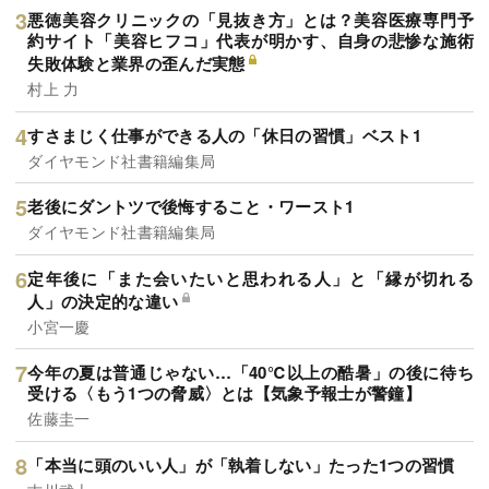
悪徳美容クリニックの「見抜き方」とは？美容医療専門予
約サイト「美容ヒフコ」代表が明かす、自身の悲惨な施術
失敗体験と業界の歪んだ実態
村上 力
すさまじく仕事ができる人の「休日の習慣」ベスト1
ダイヤモンド社書籍編集局
老後にダントツで後悔すること・ワースト1
ダイヤモンド社書籍編集局
定年後に「また会いたいと思われる人」と「縁が切れる
人」の決定的な違い
小宮一慶
今年の夏は普通じゃない…「40℃以上の酷暑」の後に待ち
受ける〈もう1つの脅威〉とは【気象予報士が警鐘】
佐藤圭一
「本当に頭のいい人」が「執着しない」たった1つの習慣