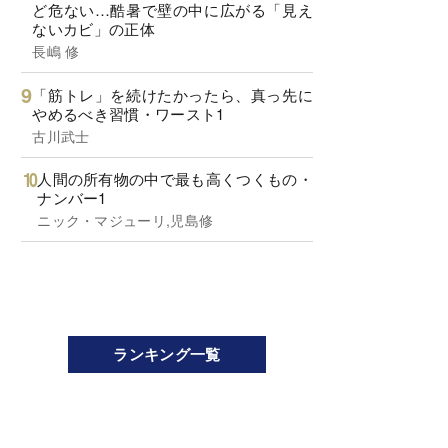
ど危ない…酷暑で壁の中に広がる「見え
ないカビ」の正体
長嶋 修
「筋トレ」を続けたかったら、真っ先に
やめるべき習慣・ワースト1
古川武士
人間の所有物の中で最も高くつくもの・
ナンバー1
ニック・マジューリ,児島修
ランキング一覧