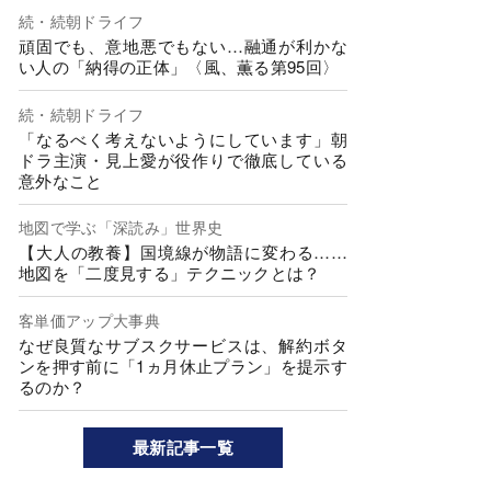
続・続朝ドライフ
頑固でも、意地悪でもない…融通が利かな
い人の「納得の正体」〈風、薫る第95回〉
続・続朝ドライフ
「なるべく考えないようにしています」朝
ドラ主演・見上愛が役作りで徹底している
意外なこと
地図で学ぶ「深読み」世界史
【大人の教養】国境線が物語に変わる……
地図を「二度見する」テクニックとは？
客単価アップ大事典
なぜ良質なサブスクサービスは、解約ボタ
ンを押す前に「1ヵ月休止プラン」を提示す
るのか？
最新記事一覧