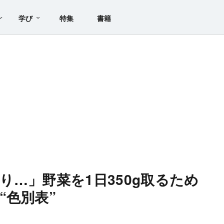
学び
特集
書籍
り…」野菜を1日350g取るため
“色別表”