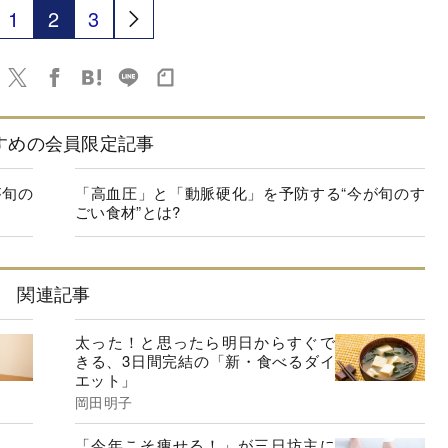
1
2
3
すめの会員限定記事
が旬の
「高血圧」と「動脈硬化」を予防する“今が旬のす
ごい食材”とは?
関連記事
太った！と思ったら明日からすぐで
きる、3日間完結の「新・食べるダイ
エット」
岡田明子
「今年こそ痩せる！」が三日坊主に