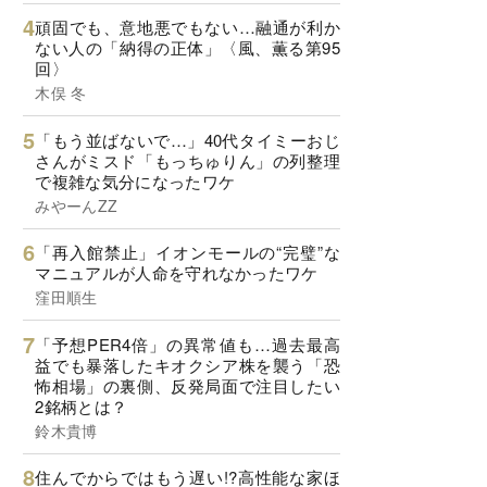
頑固でも、意地悪でもない…融通が利か
ない人の「納得の正体」〈風、薫る第95
回〉
木俣 冬
「もう並ばないで…」40代タイミーおじ
さんがミスド「もっちゅりん」の列整理
で複雑な気分になったワケ
みやーんZZ
「再入館禁止」イオンモールの“完璧”な
マニュアルが人命を守れなかったワケ
窪田順生
「予想PER4倍」の異常値も…過去最高
益でも暴落したキオクシア株を襲う「恐
怖相場」の裏側、反発局面で注目したい
2銘柄とは？
鈴木貴博
住んでからではもう遅い!?高性能な家ほ