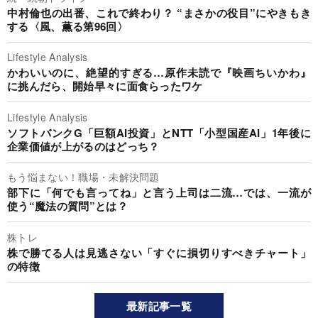
中村倫也の出番、これで終わり？ “まさかの役目”にやきもき
する〈風、薫る第96回〉
Lifestyle Analysis
かわいいのに、絶望的すぎる…原作未読で『映画ちいかわ』
に挑んだら、開始早々に面食らったワケ
Lifestyle Analysis
ソフトバンクG「巨額AI投資」とNTT「小型国産AI」1年後に
企業価値が上がるのはどっち？
もう悩まない！職場・未解決問題
部下に「何でも言ってね」と言う上司は二流…では、一流が
使う“魔法の質問”とは？
株トレ
株で勝てる人は見逃さない「すぐに損切りすべきチャート」
の特徴
最新記事一覧