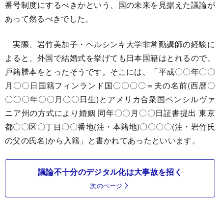
番号制度にするべきかという、国の未来を見据えた議論が
あって然るべきでした。
実際、岩竹美加子・ヘルシンキ大学非常勤講師の経験に
よると、外国で結婚式を挙げても日本国籍はとれるので、
戸籍謄本をとったそうです。そこには、「平成〇〇年〇〇
月〇〇日国籍フィンランド国〇〇〇〇＝夫の名前(西暦〇
〇〇〇年〇〇月〇〇日生)とアメリカ合衆国ペンシルヴァ
ニア州の方式により婚姻 同年〇〇月〇〇日証書提出 東京
都〇〇区〇丁目〇〇番地(注・本籍地)〇〇〇〇(注・岩竹氏
の父の氏名)から入籍」と書かれてあったといいます。
議論不十分のデジタル化は大事故を招く
次のページ