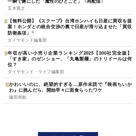
一瞬で虜にした「魔性のひとこと」〈再配信〉
五木寛之
【無料公開】《スクープ》台湾ホンハイも日産に買収を提
案！ホンダとの統合交渉の裏で日産が滑り込ませた「買収
防衛条項」
ダイヤモンド編集部
年収が高い小売り企業ランキング2025【200社完全版】
「すき家」のゼンショー、「丸亀製麺」のトリドールは何
位？
ダイヤモンド・ライフ編集部
かわいいのに、絶望的すぎる…原作未読で『映画ちいか
わ』に挑んだら、開始早々に面食らったワケ
鎌田和歌