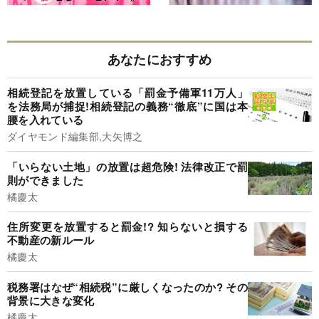
あなたにおすすめ
相続登記を放置している「罰金予備軍11万人」
を法務局が捕捉!相続登記の義務“徹底”に国は本
腰を入れている
ダイヤモンド編集部,大矢博之
「いらない土地」の放置は超危険! 法律改正で罰
則ができました
橘慶太
住所変更を放置すると罰金!? 知らないと損する
不動産の新ルール
橘慶太
税務署はなぜ“相続税”に厳しくなったのか? その
背景に大きな変化
橘慶太