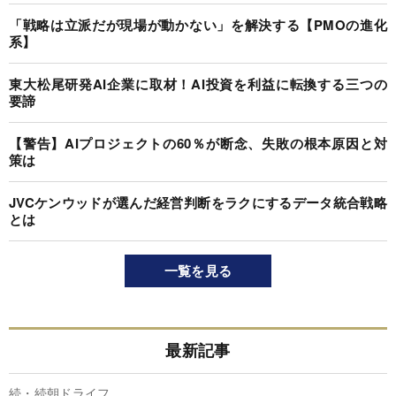
「戦略は立派だが現場が動かない」を解決する【PMOの進化
系】
東大松尾研発AI企業に取材！AI投資を利益に転換する三つの
要諦
【警告】AIプロジェクトの60％が断念、失敗の根本原因と対
策は
JVCケンウッドが選んだ経営判断をラクにするデータ統合戦略
とは
一覧を見る
最新記事
続・続朝ドライフ