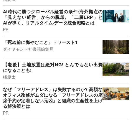
AI時代に勝つグローバル経営の条件:海外拠点の
「見えない経営」からの脱却。「二層ERP」と
AIが導く、リアルタイム·データ統合戦略とは
PR
「死ぬ前に悔やむこと」・ワースト1
ダイヤモンド社書籍編集局
【老後】土地放置は絶対NG! とんでもない出費
になることも!
橘慶太
なぜ「フリーアドレス」は失敗するのか? 高額な
オフィス改修がムダになる「フリーアドレスの座
席予約が定着しない元凶」と組織の生産性を上げ
る解決策とは
PR