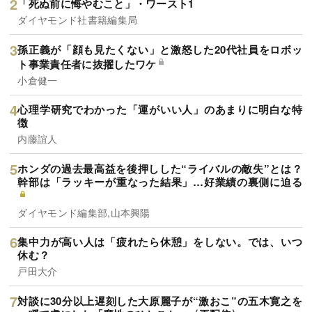
「死ぬ前に悔やむこと」・ワースト1
ダイヤモンド社書籍編集局
孫正義が「顔も見たくない」と激怒した20代社員をロボッ
ト事業責任者に抜擢したワケ
小倉健一
心理学研究でわかった「運がいい人」のあまりに明白な特
徴
内藤誼人
ホンダの過去最高益を後押しした“ライバルの敵失”とは？
幹部は「ラッキーが重なった結果」…好業績の裏側に迫る
ダイヤモンド編集部,山本興陽
集中力が高い人は「疲れたら休憩」をしない。では、いつ
休む？
戸田大介
対談に30分以上遅刻した大原麗子が“激おこ”の五木寛之を