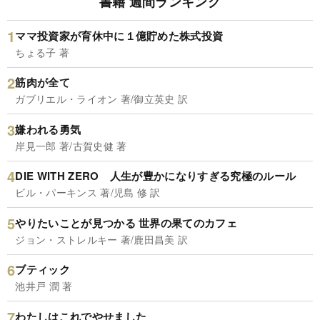
書籍 週間ランキング
ママ投資家が育休中に１億貯めた株式投資
ちょる子 著
筋肉が全て
ガブリエル・ライオン 著/御立英史 訳
嫌われる勇気
岸見一郎 著/古賀史健 著
DIE WITH ZERO 人生が豊かになりすぎる究極のルール
ビル・パーキンス 著/児島 修 訳
やりたいことが見つかる 世界の果てのカフェ
ジョン・ストレルキー 著/鹿田昌美 訳
ブティック
池井戸 潤 著
わたしはこれでやせました