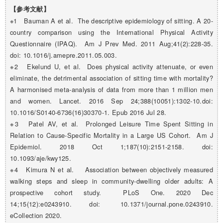
【参考文献】
※1 Bauman A et al. The descriptive epidemiology of sitting. A 20-
country comparison using the International Physical Activity
Questionnaire (IPAQ). Am J Prev Med. 2011 Aug;41(2):228-35.
doi: 10.1016/j.amepre.2011.05.003.
※2 Ekelund U, et al. Does physical activity attenuate, or even
eliminate, the detrimental association of sitting time with mortality?
A harmonised meta-analysis of data from more than 1 million men
and women. Lancet. 2016 Sep 24;388(10051):1302-10.doi:
10.1016/S0140-6736(16)30370-1. Epub 2016 Jul 28.
※3 Patel AV, et al. Prolonged Leisure Time Spent Sitting in
Relation to Cause-Specific Mortality in a Large US Cohort. Am J
Epidemiol. 2018 Oct 1;187(10):2151-2158. doi:
10.1093/aje/kwy125.
※4 Kimura N et al. Association between objectively measured
walking steps and sleep in community-dwelling older adults: A
prospective cohort study. PLoS One. 2020 Dec
14;15(12):e0243910. doi: 10.1371/journal.pone.0243910.
eCollection 2020.