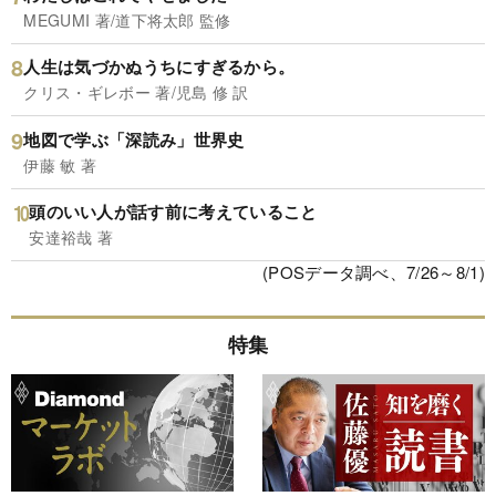
MEGUMI 著/道下将太郎 監修
人生は気づかぬうちにすぎるから。
クリス・ギレボー 著/児島 修 訳
地図で学ぶ「深読み」世界史
伊藤 敏 著
頭のいい人が話す前に考えていること
安達裕哉 著
(POSデータ調べ、7/26～8/1)
特集