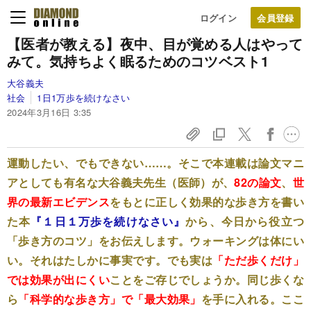
ログイン
【医者が教える】夜中、目が覚める人はやって
みて。気持ちよく眠るためのコツベスト1
大谷義夫
社会
1日1万歩を続けなさい
2024年3月16日 3:35
運動したい、でもできない……。そこで本連載は論文マニ
アとしても有名な大谷義夫先生（医師）が、
82の論文
、
世
界の最新エビデンス
をもとに正しく効果的な歩き方を書い
た本
『１日１万歩を続けなさい』
から、今日から役立つ
「歩き方のコツ」をお伝えします。ウォーキングは体にい
い。それはたしかに事実です。でも実は
「ただ歩くだけ」
では効果が出にくい
ことをご存じでしょうか。同じ歩くな
ら
「科学的な歩き方」で「最大効果」
を手に入れる。ここ