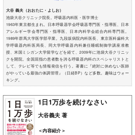
大谷 義夫（おおたに・よしお）
池袋大谷クリニック院長。呼吸器内科医・医学博士
1963年東京都生まれ。日本呼吸器学会呼吸器専門医・指導医、日本
アレルギー学会専門医・指導医、日本内科学会総合内科専門医。
1989年群馬大学医学部卒業。九段坂病院内科医長、東京医科歯科大
学呼吸器内科医局長、同大学呼吸器内科兼任睡眠制御学講座准教
授、米国ミシガン大学留学などを経て、2009年に池袋大谷クリニッ
クを開院。全国屈指の患者数を誇る呼吸器内科のスペシャリストと
して、テレビ等でも情報発信を行う。著書に『絶対に休めない医師
がやっている最強の体調管理』（日経BP）など多数。趣味はウォー
キング。
1日1万歩を続けなさい
大谷義夫 著
＜内容紹介＞