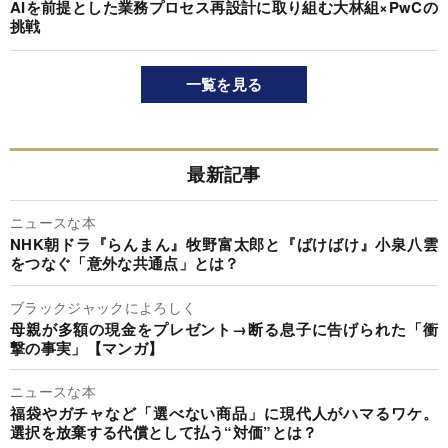
AIを前提とした業務プロセス再設計に取り組む大林組×PwCの
挑戦
一覧を見る
最新記事
ニュースな本
NHK朝ドラ『らんまん』牧野富太郎と『ばけばけ』小泉八雲
をつなぐ「意外な共通点」とは？
ブラックジャックによろしく
母親が多額の現金をプレゼント→断る息子に告げられた「衝
撃の事実」【マンガ】
ニュースな本
福袋やガチャなど「選べない商品」に現代人がハマるワケ。
選択を放棄する代償として払う“対価”とは？