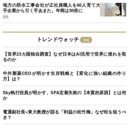
地方の防水工事会社が正社員職人を60人育て大
手企業から引く手あまた。年商は30倍に
PR
トレンドウォッチ
【世界23カ国独自調査】なぜ日本はAI活用で世界に後れを取
るのか
中外製薬CEOが明かす生存戦略と【変化に強い組織の作り
方】は？
Sky執行役員が明かす、SFA定着失敗の【本質的原因】とは何
か
電通副社長×東大教授が語る「利益の松竹梅」なぜ松を狙うべ
き？