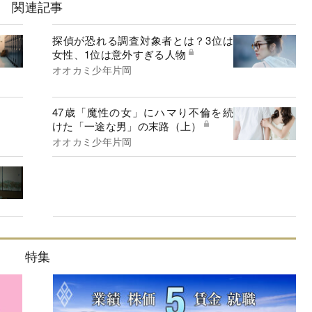
関連記事
探偵が恐れる調査対象者とは？3位は
女性、1位は意外すぎる人物
オオカミ少年片岡
47歳「魔性の女」にハマり不倫を続
けた「一途な男」の末路（上）
オオカミ少年片岡
特集