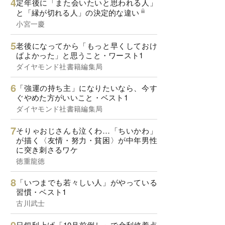
定年後に「また会いたいと思われる人」
と「縁が切れる人」の決定的な違い
小宮一慶
老後になってから「もっと早くしておけ
ばよかった」と思うこと・ワースト1
ダイヤモンド社書籍編集局
「強運の持ち主」になりたいなら、今す
ぐやめた方がいいこと・ベスト1
ダイヤモンド社書籍編集局
そりゃおじさんも泣くわ…「ちいかわ」
が描く〈友情・努力・貧困〉が中年男性
に突き刺さるワケ
徳重龍徳
「いつまでも若々しい人」がやっている
習慣・ベスト1
古川武士
日銀利上げ「10月前倒し」で金利終着点