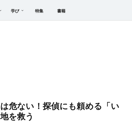
学び
特集
書籍
」は危ない！探偵にも頼める「い
窮地を救う