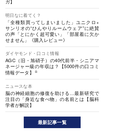
ガ】
明日なに着てく？
「全種類買ってしまいました」ユニクロ×
サンリオの“ひんやりルームウェア”に絶賛
の声「とにかく超可愛い」「部屋着に欠か
せません」《購入レビュー》
ダイヤモンド・口コミ情報
AGC（旧・旭硝子）の40代前半・シニアマ
ネージャー級の年収は？【5000件の口コミ
情報データ】
ニュースな本
脳の神経細胞の修復を助ける…最新研究で
注目の「身近な食べ物」の名前とは【脳科
学者が解説】
最新記事一覧