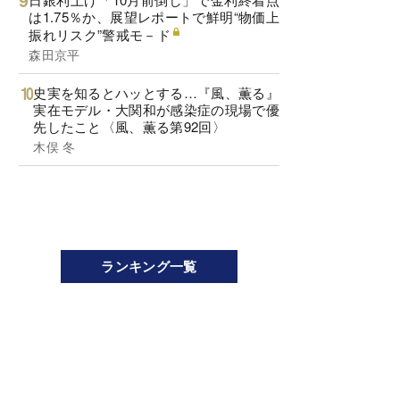
は1.75％か、展望レポートで鮮明“物価上
振れリスク”警戒モ－ド
森田京平
史実を知るとハッとする…『風、薫る』
実在モデル・大関和が感染症の現場で優
先したこと〈風、薫る第92回〉
木俣 冬
ランキング一覧