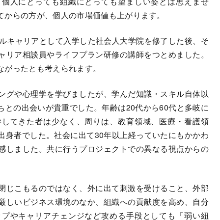
、個人にとっても組織にとっても望ましい姿とは思えませ
てからの方が、個人の市場価値も上がります。
ルキャリアとして入学した社会人大学院を修了した後、そ
ャリア相談員やライフプラン研修の講師をつとめました。
ながったとも考えられます。
ングや心理学を学びましたが、学んだ知識・スキル自体以
との出会いが貴重でした。年齢は20代から60代と多岐に
学してきた者は少なく、周りは、教育領域、医療・看護領
出身者でした。社会に出て30年以上経っていたにもかかわ
感しました。共に行うプロジェクトでの異なる視点からの
閉じこもるのではなく、外に出て刺激を受けること、外部
厳しいビジネス環境のなか、組織への貢献度を高め、自分
ップやキャリアチェンジなど攻める手段としても「弱い紐