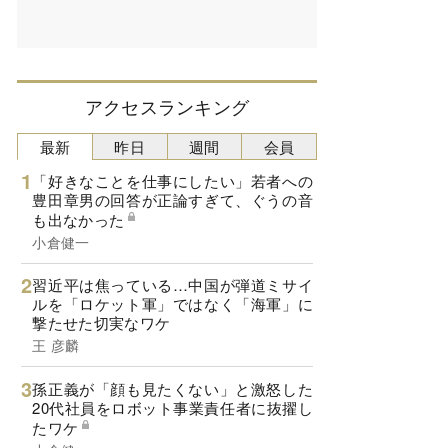
アクセスランキング
最新
昨日
週間
会員
「好きなことを仕事にしたい」若者への
豊田章男の回答が正論すぎて、ぐうの音
も出なかった
小倉健一
習近平は焦っている…中国が弾道ミサイ
ルを「ロケット軍」ではなく「海軍」に
撃たせた切実なワケ
王 彦麟
孫正義が「顔も見たくない」と激怒した
20代社員をロボット事業責任者に抜擢し
たワケ