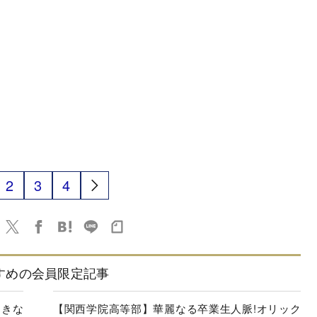
2
3
4
すめの会員限定記事
起きな
【関西学院高等部】華麗なる卒業生人脈!オリック