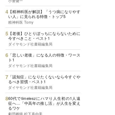
小倉健一
【精神科医が解説】「うつ病になりやす
い人」に見られる特徴・トップ5
精神科医 Tomy
【老後】ひとりぼっちにならないために
今すべきこと・ベスト1
ダイヤモンド社書籍編集局
「悲しい老後」になる人の特徴・ワース
ト1
ダイヤモンド社書籍編集局
「認知症」になりたくないなら今すぐや
るべき習慣・ベスト1
ダイヤモンド社書籍編集局
60代でtimeleszにハマり人生初の1人遠
征へ…「中高年の推し活」が人生を変え
るワケ
劇団雌猫,松下真由美