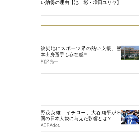
い納得の理由【池上彰・増田ユリヤ】
被災地にスポーツ界の熱い支援、熊
本出身選手も存在感
相沢光一
野茂英雄、イチロー、大谷翔平が米
国の日本人観に与えた影響とは？
AERAdot.