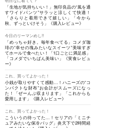
明日なに着てく？
「生地が気持ちいい！」無印良品の“風を通
すワイドパンツ”サラッと涼しくて快適！
「さらりと着用できて嬉しい」「今から
秋、ずっといけそう」《購入レビュー》
今日のリーマンめし!!
「めっちゃ好き。毎年食べてる」コメダ珈
琲の“幸せの塊みたいなスイーツ”美味すぎ
てホールで食べたい！「1口ごとに満足感」
「コメダでいちばん美味い」《実食レビュ
ー》
これ、買ってよかった！
小銭が取りやすくて感動…！ハニーズの“コ
ンパクトな財布”お会計がスムーズになっ
た！「ぜーんぶ収まります」「これからも
愛用します」《購入レビュー》
これ、買ってよかった！
こういうの待ってた…！セリアの「ミニチ
ュアみたいな保冷バッグ」炎天下で2時間経