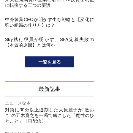
に転換する三つの要諦
中外製薬CEOが明かす生存戦略と【変化に
強い組織の作り方】は？
Sky執行役員が明かす、SFA定着失敗の
【本質的原因】とは何か
一覧を見る
最新記事
ニュースな本
対談に30分以上遅刻した大原麗子が“激お
こ”の五木寛之を一瞬で虜にした「魔性のひ
とこと」〈再配信〉